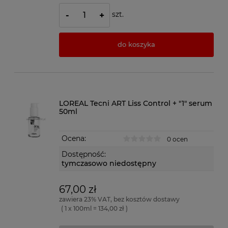
szt.
-
+
do koszyka
LOREAL Tecni ART Liss Control + "1" serum
50ml
Ocena:
0 ocen
Dostępność:
tymczasowo niedostępny
67,00 zł
zawiera 23% VAT, bez kosztów dostawy
( 1 x 100ml = 134,00 zł )