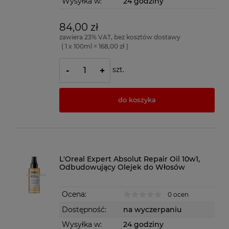
Wysyłka w:
24 godziny
84,00 zł
zawiera 23% VAT, bez kosztów dostawy
( 1 x 100ml = 168,00 zł )
szt.
-
+
do koszyka
L'Oreal Expert Absolut Repair Oil 10w1,
Odbudowujący Olejek do Włosów
Ocena:
0 ocen
Dostępność:
na wyczerpaniu
Wysyłka w:
24 godziny