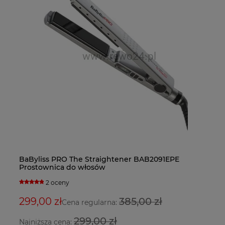
Ba
BaByliss PRO The Straightener BAB2091EPE
Fa
Ba
do
Prostownica do włosów
bl
su
2 oceny
5
299,00 zł
385,00 zł
3
2
Cena regularna:
299,00 zł
Najniższa cena:
Na