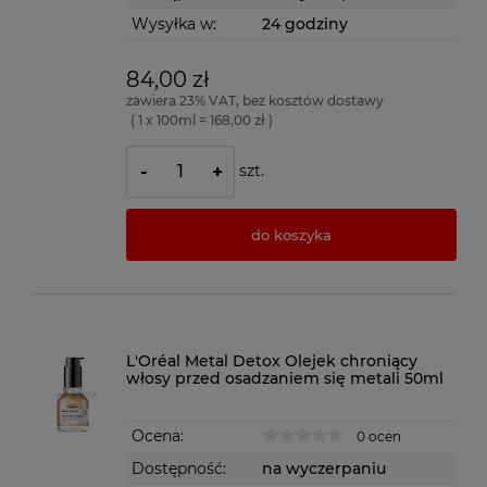
Wysyłka w:
24 godziny
84,00 zł
zawiera 23% VAT, bez kosztów dostawy
( 1 x 100ml = 168,00 zł )
szt.
-
+
do koszyka
L'Oréal Metal Detox Olejek chroniący
włosy przed osadzaniem się metali 50ml
Ocena:
0 ocen
Dostępność:
na wyczerpaniu