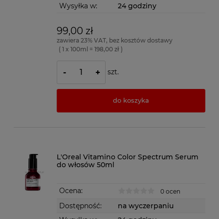
Wysyłka w:
24 godziny
99,00 zł
zawiera 23% VAT, bez kosztów dostawy
( 1 x 100ml = 198,00 zł )
szt.
-
+
do koszyka
L'Oreal Vitamino Color Spectrum Serum
do włosów 50ml
Ocena:
0 ocen
Dostępność:
na wyczerpaniu