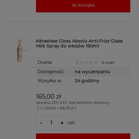
do koszyka
Kérastase Gloss Absolu Anti-Frizz Glaze
Milk Spray do włosów 190ml
Ocena:
0 ocen
Dostępność:
na wyczerpaniu
Wysyłka w:
24 godziny
165,00 zł
zawiera 23% VAT, bez kosztów dostawy
( 1 x 100ml = 86,79 zł )
szt.
-
+