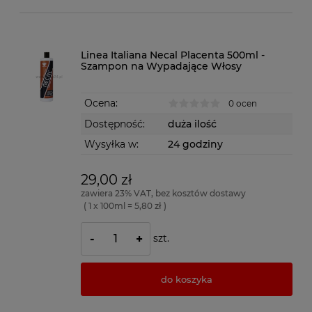
Linea Italiana Necal Placenta 500ml -
Szampon na Wypadające Włosy
Ocena:
0 ocen
Dostępność:
duża ilość
Wysyłka w:
24 godziny
29,00 zł
zawiera 23% VAT, bez kosztów dostawy
( 1 x 100ml = 5,80 zł )
szt.
-
+
do koszyka