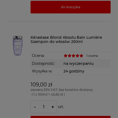
do koszyka
Kérastase Blond Absolu Bain Lumière
Szampon do włosów 250ml
Ocena:
1 ocena
Dostępność:
na wyczerpaniu
Wysyłka w:
24 godziny
109,00 zł
zawiera 23% VAT, bez kosztów dostawy
( 1 x 100ml = 43,60 zł )
szt.
-
+