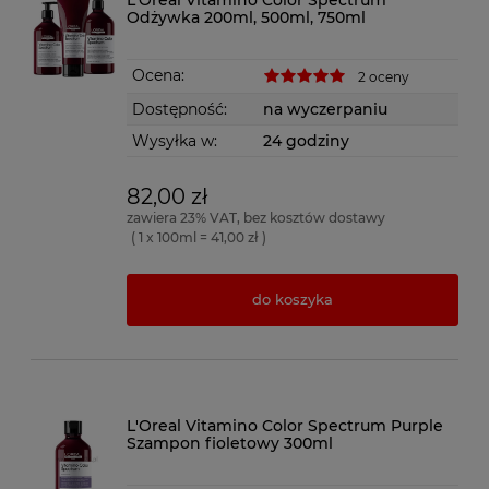
L'Oreal Vitamino Color Spectrum
Odżywka 200ml, 500ml, 750ml
Ocena:
2 oceny
Dostępność:
na wyczerpaniu
Wysyłka w:
24 godziny
82,00 zł
zawiera 23% VAT, bez kosztów dostawy
( 1 x 100ml = 41,00 zł )
do koszyka
L'Oreal Vitamino Color Spectrum Purple
Szampon fioletowy 300ml