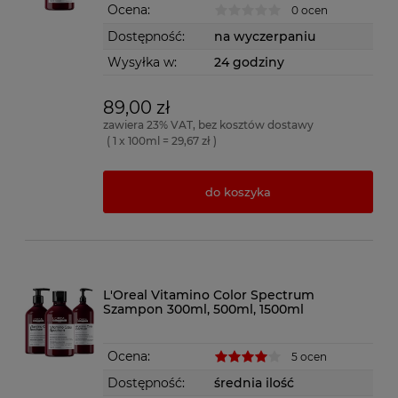
Ocena:
0 ocen
Dostępność:
na wyczerpaniu
Wysyłka w:
24 godziny
89,00 zł
zawiera 23% VAT, bez kosztów dostawy
( 1 x 100ml = 29,67 zł )
do koszyka
L'Oreal Vitamino Color Spectrum
Szampon 300ml, 500ml, 1500ml
Ocena:
5 ocen
Dostępność:
średnia ilość