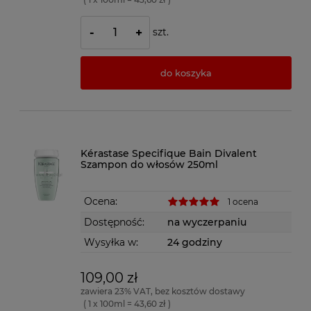
szt.
-
+
do koszyka
Kérastase Specifique Bain Divalent
Szampon do włosów 250ml
Ocena:
1 ocena
Dostępność:
na wyczerpaniu
Wysyłka w:
24 godziny
109,00 zł
zawiera 23% VAT, bez kosztów dostawy
( 1 x 100ml = 43,60 zł )