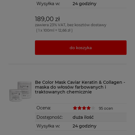
Wysyłka w:
24 godziny
189,00 zł
zawiera 23% VAT, bez kosztów dostawy
( 1 x 100ml = 12,66 zł )
do koszyka
Be Color Mask Caviar Keratin & Collagen -
maska do włosów farbowanych i
traktowanych chemicznie
Ocena:
95 ocen
Dostępność:
duża ilość
Wysyłka w:
24 godziny