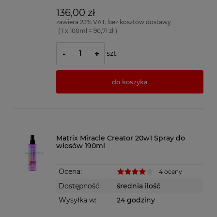
136,00 zł
zawiera 23% VAT, bez kosztów dostawy
( 1 x 100ml = 90,71 zł )
szt.
-
+
do koszyka
Matrix Miracle Creator 20w1 Spray do
włosów 190ml
Ocena:
4 oceny
Dostępność:
średnia ilość
Wysyłka w:
24 godziny