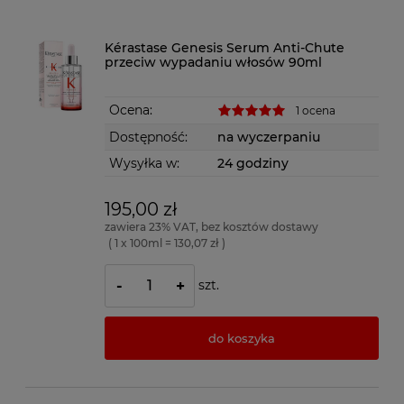
Kérastase Genesis Serum Anti-Chute
przeciw wypadaniu włosów 90ml
Ocena:
1 ocena
Dostępność:
na wyczerpaniu
Wysyłka w:
24 godziny
195,00 zł
zawiera 23% VAT, bez kosztów dostawy
( 1 x 100ml = 130,07 zł )
szt.
-
+
do koszyka