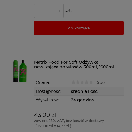
szt.
-
+
do koszyka
Matrix Food For Soft Odżywka
nawilżająca do włosów 300ml, 1000ml
Ocena:
0 ocen
Dostępność:
średnia ilość
Wysyłka w:
24 godziny
43,00 zł
zawiera 23% VAT, bez kosztów dostawy
( 1 x 100ml = 14,33 zł )