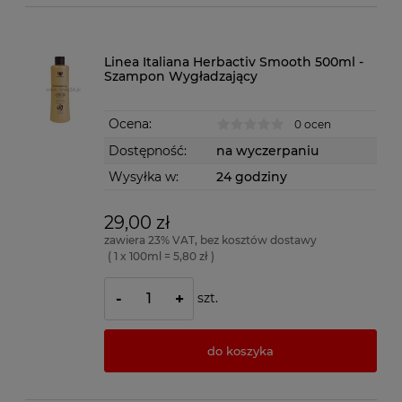
Linea Italiana Herbactiv Smooth 500ml -
Szampon Wygładzający
Ocena:
0 ocen
Dostępność:
na wyczerpaniu
Wysyłka w:
24 godziny
29,00 zł
zawiera 23% VAT, bez kosztów dostawy
( 1 x 100ml = 5,80 zł )
szt.
-
+
do koszyka