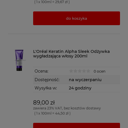
( 1 x 100ml = 29,67 zł )
do koszyka
L'Oréal Keratin Alpha Sleek Odżywka
wygładzająca włosy 200ml
Ocena:
0 ocen
Dostępność:
na wyczerpaniu
Wysyłka w:
24 godziny
89,00 zł
zawiera 23% VAT, bez kosztów dostawy
( 1 x 100ml = 44,50 zł )