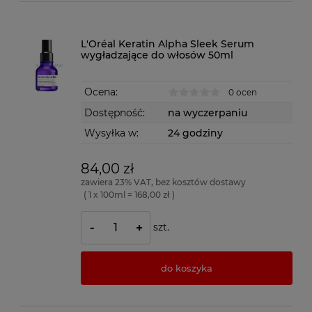
L'Oréal Keratin Alpha Sleek Serum
wygładzające do włosów 50ml
Ocena:
0 ocen
Dostępność:
na wyczerpaniu
Wysyłka w:
24 godziny
84,00 zł
zawiera 23% VAT, bez kosztów dostawy
( 1 x 100ml = 168,00 zł )
szt.
-
+
do koszyka