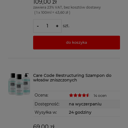
109,00 zł
zawiera 23% VAT, bez kosztów dostawy
( 1 x 100ml = 43,60 zł )
szt.
-
+
do koszyka
Care Code Restructuring Szampon do
włosów zniszczonych
Ocena:
14 ocen
Dostępność:
na wyczerpaniu
Wysyłka w:
24 godziny
69,00 zł