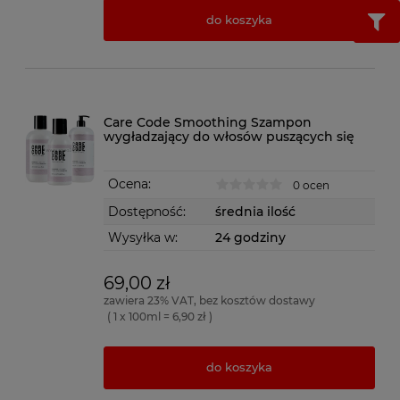
do koszyka
Care Code Smoothing Szampon
wygładzający do włosów puszących się
Ocena:
0 ocen
Dostępność:
średnia ilość
Wysyłka w:
24 godziny
69,00 zł
zawiera 23% VAT, bez kosztów dostawy
( 1 x 100ml = 6,90 zł )
do koszyka