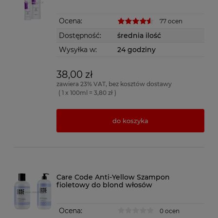
Ocena:
77 ocen
Dostępność:
średnia ilość
Wysyłka w:
24 godziny
38,00 zł
zawiera 23% VAT, bez kosztów dostawy
( 1 x 100ml = 3,80 zł )
do koszyka
Care Code Anti-Yellow Szampon
fioletowy do blond włosów
Ocena:
0 ocen