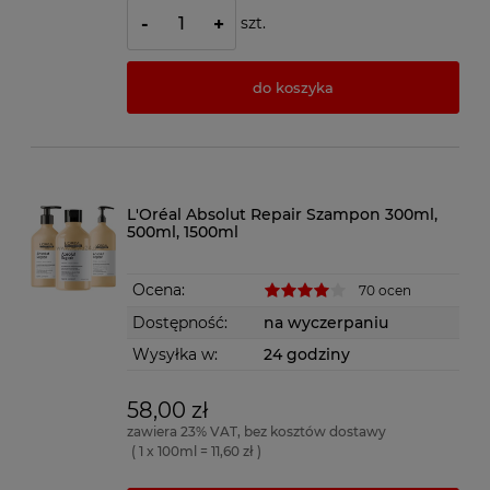
szt.
-
+
do koszyka
L'Oréal Absolut Repair Szampon 300ml,
500ml, 1500ml
Ocena:
70 ocen
Dostępność:
na wyczerpaniu
Wysyłka w:
24 godziny
58,00 zł
zawiera 23% VAT, bez kosztów dostawy
( 1 x 100ml = 11,60 zł )