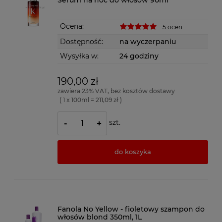
Serum na noc do włosów 90ml
Ocena:
5 ocen
Dostępność:
na wyczerpaniu
Wysyłka w:
24 godziny
190,00 zł
zawiera 23% VAT, bez kosztów dostawy
( 1 x 100ml = 211,09 zł )
szt.
-
+
do koszyka
Fanola No Yellow - fioletowy szampon do
włosów blond 350ml, 1L