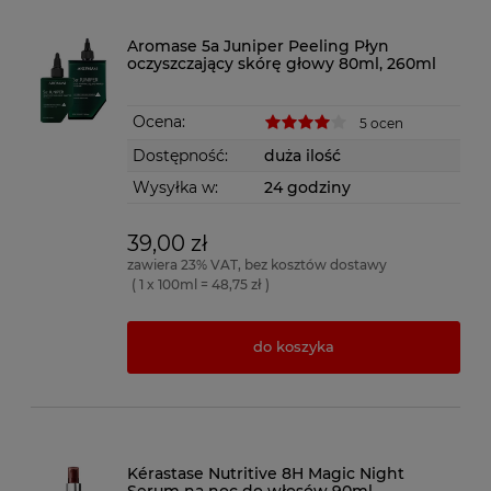
Aromase 5a Juniper Peeling Płyn
oczyszczający skórę głowy 80ml, 260ml
Ocena:
5 ocen
Dostępność:
duża ilość
Wysyłka w:
24 godziny
39,00 zł
zawiera 23% VAT, bez kosztów dostawy
( 1 x 100ml = 48,75 zł )
do koszyka
Kérastase Nutritive 8H Magic Night