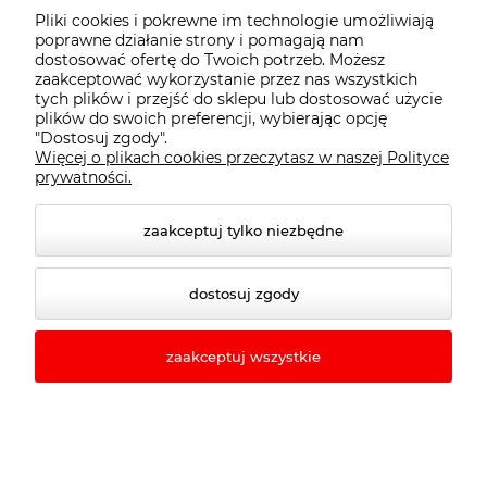
Pliki cookies i pokrewne im technologie umożliwiają
poprawne działanie strony i pomagają nam
Ocena:
0 ocen
dostosować ofertę do Twoich potrzeb. Możesz
zaakceptować wykorzystanie przez nas wszystkich
Dostępność:
tych plików i przejść do sklepu lub dostosować użycie
tymczasowo niedostępny
plików do swoich preferencji, wybierając opcję
"Dostosuj zgody".
Więcej o plikach cookies przeczytasz w naszej Polityce
139,00 zł
prywatności.
zawiera 23% VAT, bez kosztów dostawy
( 1 x 100ml = 92,71 zł )
zaakceptuj tylko niezbędne
powiadom o dostępności
dostosuj zgody
zaakceptuj wszystkie
Kérastase Résistance Force Architecte
Maska do włosów 200ml
Ocena:
2 oceny