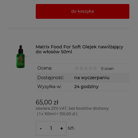
do koszyka
Matrix Food For Soft Olejek nawilżający
do włosów 50ml
Ocena:
0 ocen
Dostępność:
na wyczerpaniu
Wysyłka w:
24 godziny
65,00 zł
zawiera 23% VAT, bez kosztów dostawy
( 1 x 100ml = 130,00 zł )
szt.
-
+