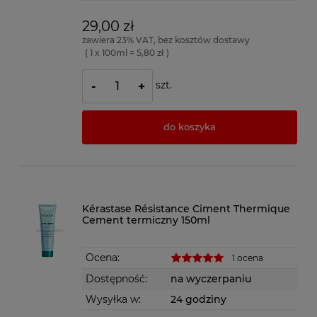
29,00 zł
zawiera 23% VAT, bez kosztów dostawy
( 1 x 100ml = 5,80 zł )
szt.
-
+
do koszyka
Kérastase Résistance Ciment Thermique
Cement termiczny 150ml
Ocena:
1 ocena
Dostępność:
na wyczerpaniu
Wysyłka w:
24 godziny