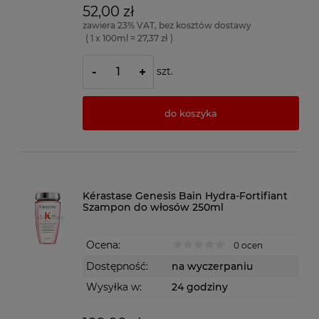
52,00 zł
zawiera 23% VAT, bez kosztów dostawy
( 1 x 100ml = 27,37 zł )
szt.
-
+
do koszyka
Kérastase Genesis Bain Hydra-Fortifiant
Szampon do włosów 250ml
Ocena:
0 ocen
Dostępność:
na wyczerpaniu
Wysyłka w:
24 godziny