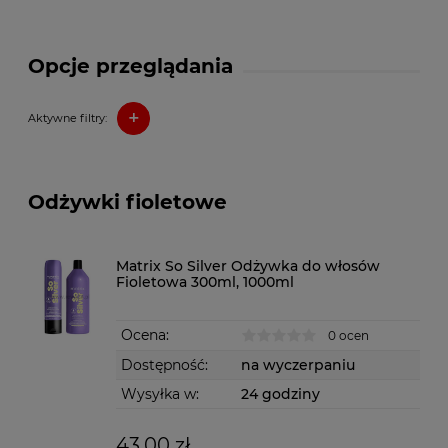
Opcje przeglądania
+
Aktywne filtry:
Odżywki fioletowe
Matrix So Silver Odżywka do włosów
Fioletowa 300ml, 1000ml
Ocena:
0 ocen
Dostępność:
na wyczerpaniu
Wysyłka w:
24 godziny
43,00 zł