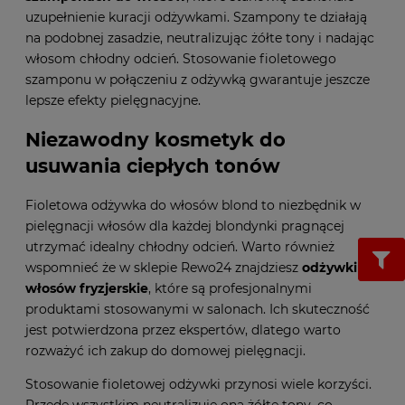
uzupełnienie kuracji odżywkami. Szampony te działają
na podobnej zasadzie, neutralizując żółte tony i nadając
włosom chłodny odcień. Stosowanie fioletowego
szamponu w połączeniu z odżywką gwarantuje jeszcze
lepsze efekty pielęgnacyjne.
Niezawodny kosmetyk do
usuwania ciepłych tonów
Fioletowa odżywka do włosów blond to niezbędnik w
pielęgnacji włosów dla każdej blondynki pragnącej
utrzymać idealny chłodny odcień. Warto również
wspomnieć że w sklepie Rewo24 znajdziesz
odżywki do
włosów fryzjerskie
, które są profesjonalnymi
produktami stosowanymi w salonach. Ich skuteczność
jest potwierdzona przez ekspertów, dlatego warto
rozważyć ich zakup do domowej pielęgnacji.
Stosowanie fioletowej odżywki przynosi wiele korzyści.
Przede wszystkim neutralizuje ona żółte tony, co