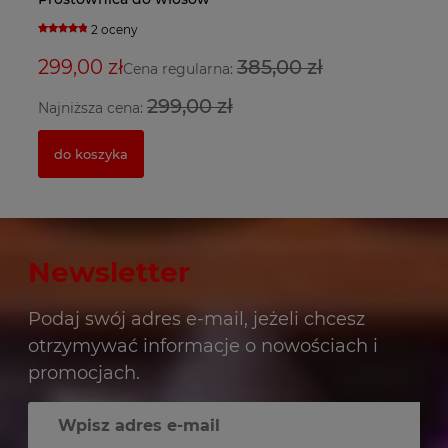
2 oceny
5
299,00 zł
385,00 zł
3
2
Cena regularna:
299,00 zł
Najniższa cena:
Na
do koszyka
Newsletter
Podaj swój adres e-mail, jeżeli chcesz
otrzymywać informacje o nowościach i
promocjach.