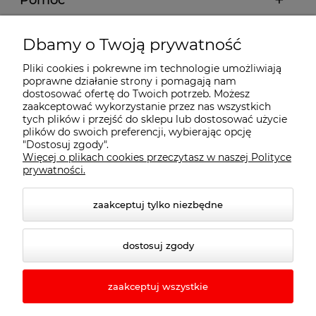
Pomoc
Moje konto
Dbamy o Twoją prywatność
Pliki cookies i pokrewne im technologie umożliwiają
Płatności i dostawa
poprawne działanie strony i pomagają nam
dostosować ofertę do Twoich potrzeb. Możesz
zaakceptować wykorzystanie przez nas wszystkich
tych plików i przejść do sklepu lub dostosować użycie
Informacje
plików do swoich preferencji, wybierając opcję
"Dostosuj zgody".
Więcej o plikach cookies przeczytasz w naszej Polityce
O nas
prywatności.
zaakceptuj tylko niezbędne
dostosuj zgody
zaakceptuj wszystkie
© 2026 rewo24.pl. Wszelkie prawa zastrzeżone.