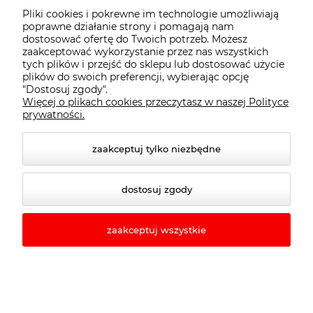
Pliki cookies i pokrewne im technologie umożliwiają
Płatności i dostawa
poprawne działanie strony i pomagają nam
dostosować ofertę do Twoich potrzeb. Możesz
zaakceptować wykorzystanie przez nas wszystkich
tych plików i przejść do sklepu lub dostosować użycie
Informacje
plików do swoich preferencji, wybierając opcję
"Dostosuj zgody".
Więcej o plikach cookies przeczytasz w naszej Polityce
O nas
prywatności.
zaakceptuj tylko niezbędne
dostosuj zgody
zaakceptuj wszystkie
© 2026 rewo24.pl. Wszelkie prawa zastrzeżone.
Styl graficzny ShopGadget.pl
Sklep internetowy
Shoper.pl