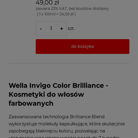
49,00 zł
zawiera 23% VAT, bez kosztów dostawy
( 1 x 100ml = 24,50 zł )
szt.
-
+
do koszyka
Wella Invigo Color Brilliance -
Kosmetyki do włosów
farbowanych
Zaawansowana technologia Brilliance-Blend
wykorzystuje molekuły kapsułkujące, które skutecznie
zapobiegają blaknięciu koloru, pozwalając na
utrzymanie jego intensywności nawet do 7 tygodni.