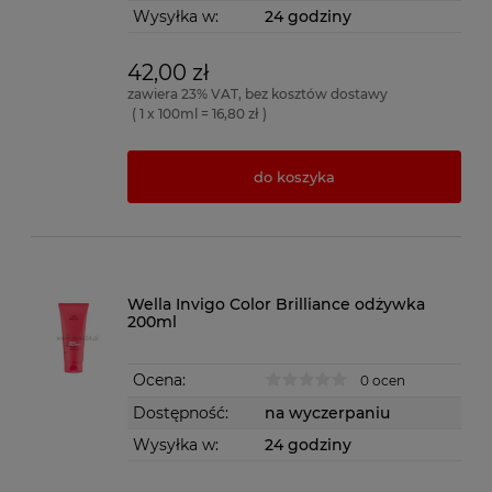
Wysyłka w:
24 godziny
42,00 zł
zawiera 23% VAT, bez kosztów dostawy
( 1 x 100ml = 16,80 zł )
do koszyka
Wella Invigo Color Brilliance odżywka
200ml
Ocena:
0 ocen
Dostępność:
na wyczerpaniu
Wysyłka w:
24 godziny