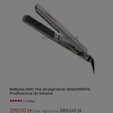
BaByliss PRO The Straightener BAB2091EPE
Ba
Fa
Ba
Prostownica do włosów
Su
bl
su
2 oceny
299,00 zł
385,00 zł
9
3
2
Cena regularna: