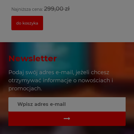
299,00 zł
Najniższa cena:
Na
do koszyka
Newsletter
Podaj swój adres e-mail, jeżeli chcesz
otrzymywać informacje o nowościach i
promocjach.