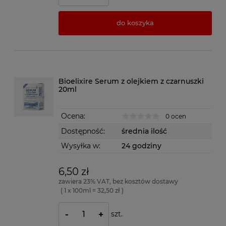
do koszyka
Bioelixire Serum z olejkiem z czarnuszki
20ml
Ocena:
0 ocen
Dostępność:
średnia ilość
Wysyłka w:
24 godziny
6,50 zł
zawiera 23% VAT, bez kosztów dostawy
( 1 x 100ml = 32,50 zł )
szt.
-
+