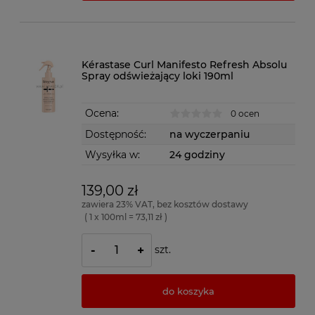
Kérastase Curl Manifesto Refresh Absolu
Spray odświeżający loki 190ml
Ocena:
0 ocen
Dostępność:
na wyczerpaniu
Wysyłka w:
24 godziny
139,00 zł
zawiera 23% VAT, bez kosztów dostawy
( 1 x 100ml = 73,11 zł )
szt.
-
+
do koszyka