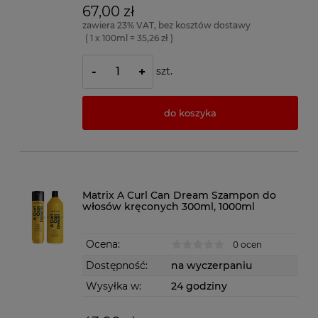
67,00 zł
zawiera 23% VAT, bez kosztów dostawy
( 1 x 100ml = 35,26 zł )
szt.
-
+
do koszyka
Matrix A Curl Can Dream Szampon do
włosów kręconych 300ml, 1000ml
Ocena:
0 ocen
Dostępność:
na wyczerpaniu
Wysyłka w:
24 godziny