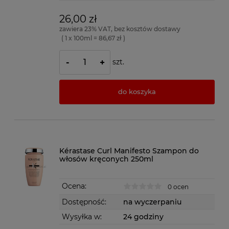
26,00 zł
zawiera 23% VAT, bez kosztów dostawy
( 1 x 100ml = 86,67 zł )
szt.
-
+
do koszyka
Kérastase Curl Manifesto Szampon do
włosów kręconych 250ml
Ocena:
0 ocen
Dostępność:
na wyczerpaniu
Wysyłka w:
24 godziny