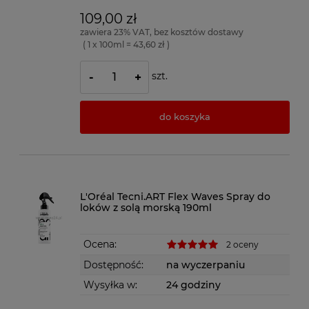
109,00 zł
zawiera 23% VAT, bez kosztów dostawy
( 1 x 100ml = 43,60 zł )
szt.
-
+
do koszyka
L'Oréal Tecni.ART Flex Waves Spray do
loków z solą morską 190ml
Ocena:
2 oceny
Dostępność:
na wyczerpaniu
Wysyłka w:
24 godziny