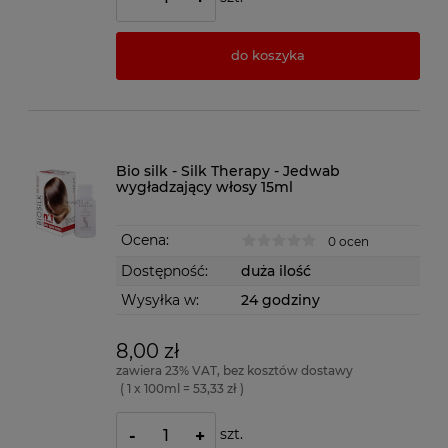
do koszyka
Bio silk - Silk Therapy - Jedwab
wygładzający włosy 15ml
Ocena:
0 ocen
Dostępność:
duża ilość
Wysyłka w:
24 godziny
8,00 zł
zawiera 23% VAT, bez kosztów dostawy
( 1 x 100ml = 53,33 zł )
szt.
-
+