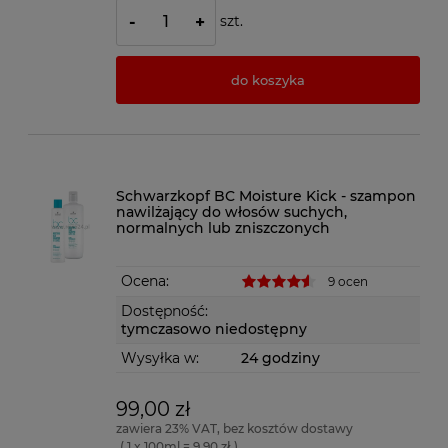
szt.
-
+
do koszyka
Schwarzkopf BC Moisture Kick - szampon
nawilżający do włosów suchych,
normalnych lub zniszczonych
Ocena:
9 ocen
Dostępność:
tymczasowo niedostępny
Wysyłka w:
24 godziny
99,00 zł
zawiera 23% VAT, bez kosztów dostawy
( 1 x 100ml = 9,90 zł )