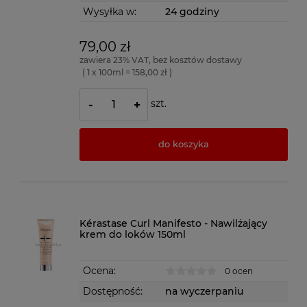
Wysyłka w:
24 godziny
79,00 zł
zawiera 23% VAT, bez kosztów dostawy
( 1 x 100ml = 158,00 zł )
szt.
-
+
do koszyka
Kérastase Curl Manifesto - Nawilżający
krem do loków 150ml
Ocena:
0 ocen
Dostępność:
na wyczerpaniu