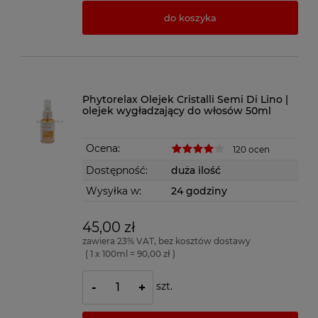
do koszyka
Phytorelax Olejek Cristalli Semi Di Lino |
olejek wygładzający do włosów 50ml
Ocena:
120 ocen
Dostępność:
duża ilość
Wysyłka w:
24 godziny
45,00 zł
zawiera 23% VAT, bez kosztów dostawy
( 1 x 100ml = 90,00 zł )
szt.
-
+