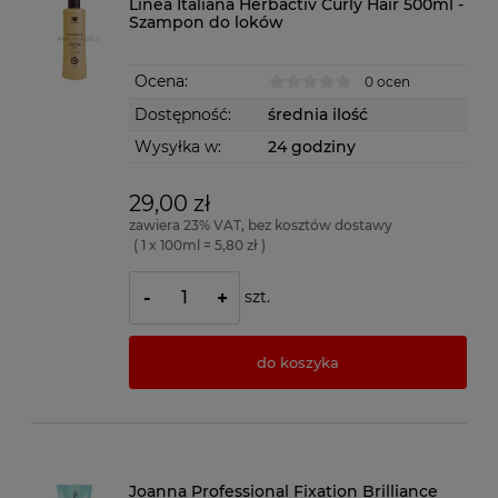
Linea Italiana Herbactiv Curly Hair 500ml -
Szampon do loków
Ocena:
0 ocen
Dostępność:
średnia ilość
Wysyłka w:
24 godziny
29,00 zł
zawiera 23% VAT, bez kosztów dostawy
( 1 x 100ml = 5,80 zł )
szt.
-
+
do koszyka
Joanna Professional Fixation Brilliance