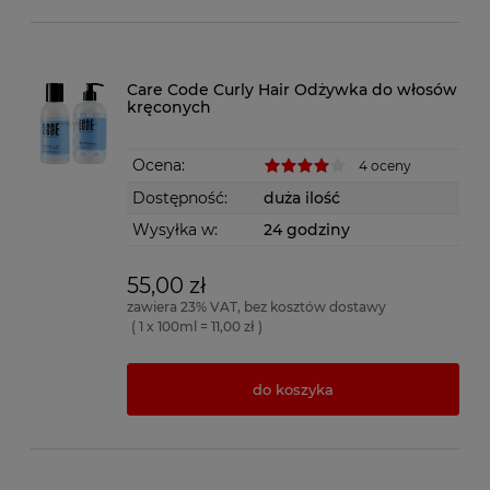
Care Code Curly Hair Odżywka do włosów
kręconych
Ocena:
4 oceny
Dostępność:
duża ilość
Wysyłka w:
24 godziny
55,00 zł
zawiera 23% VAT, bez kosztów dostawy
( 1 x 100ml = 11,00 zł )
do koszyka