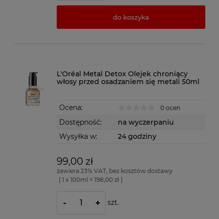
do koszyka
L'Oréal Metal Detox Olejek chroniący
włosy przed osadzaniem się metali 50ml
Ocena:
0 ocen
Dostępność:
na wyczerpaniu
Wysyłka w:
24 godziny
99,00 zł
zawiera 23% VAT, bez kosztów dostawy
( 1 x 100ml = 198,00 zł )
szt.
-
+