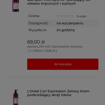
włosów kręconych i suchych
Ocena:
0 ocen
Dostępność:
na wyczerpaniu
Wysyłka w:
24 godziny
69,00 zł
zawiera 23% VAT, bez kosztów dostawy
( 1 x 100ml = 13,80 zł )
do koszyka
L'Oréal Curl Expression Żelowy Krem
podkreślający skręt loków