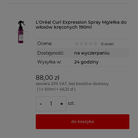
L'Oréal Curl Expression Spray Mgiełka do
włosów kręconych 190ml
Ocena:
0 ocen
Dostępność:
na wyczerpaniu
Wysyłka w:
24 godziny
88,00 zł
zawiera 23% VAT, bez kosztów dostawy
( 1 x 100ml = 46,32 zł )
szt.
-
+
do koszyka