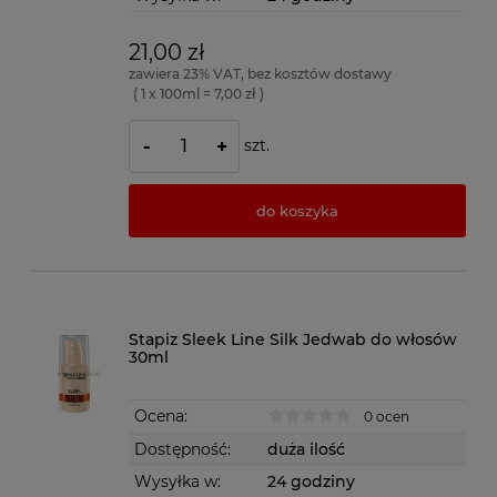
21,00 zł
zawiera 23% VAT, bez kosztów dostawy
( 1 x 100ml = 7,00 zł )
szt.
-
+
do koszyka
Stapiz Sleek Line Silk Jedwab do włosów
30ml
Ocena:
0 ocen
Dostępność:
duża ilość
Wysyłka w:
24 godziny