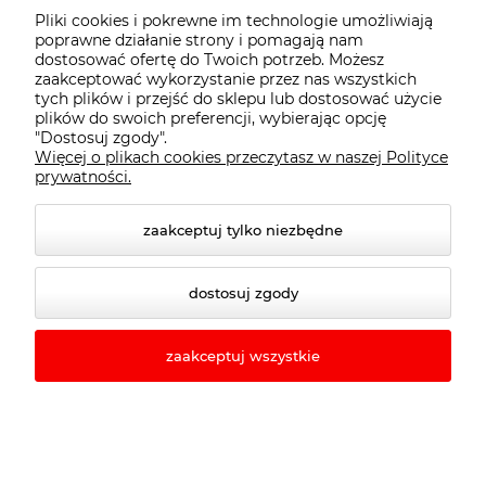
Pliki cookies i pokrewne im technologie umożliwiają
Ocena:
91 ocen
poprawne działanie strony i pomagają nam
dostosować ofertę do Twoich potrzeb. Możesz
Dostępność:
na wyczerpaniu
zaakceptować wykorzystanie przez nas wszystkich
tych plików i przejść do sklepu lub dostosować użycie
Wysyłka w:
24 godziny
plików do swoich preferencji, wybierając opcję
"Dostosuj zgody".
63,00 zł
Więcej o plikach cookies przeczytasz w naszej Polityce
prywatności.
zawiera 23% VAT, bez kosztów dostawy
( 1 x 100ml = 126,00 zł )
zaakceptuj tylko niezbędne
szt.
-
+
dostosuj zgody
do koszyka
zaakceptuj wszystkie
Be Hair The style Shine Drops Glossing
50ml - serum nabłyszczające