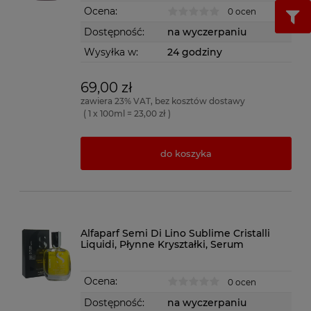
Ocena:
0 ocen
Dostępność:
na wyczerpaniu
Wysyłka w:
24 godziny
69,00 zł
zawiera 23% VAT, bez kosztów dostawy
( 1 x 100ml = 23,00 zł )
do koszyka
Alfaparf Semi Di Lino Sublime Cristalli
Liquidi, Płynne Kryształki, Serum
Ocena:
0 ocen
Dostępność:
na wyczerpaniu