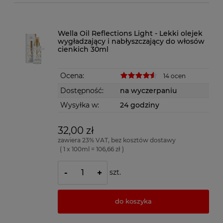
Wella Oil Reflections Light - Lekki olejek
wygładzający i nabłyszczający do włosów
cienkich 30ml
Ocena:
14 ocen
Dostępność:
na wyczerpaniu
Wysyłka w:
24 godziny
32,00 zł
zawiera 23% VAT, bez kosztów dostawy
( 1 x 100ml = 106,66 zł )
szt.
-
+
do koszyka