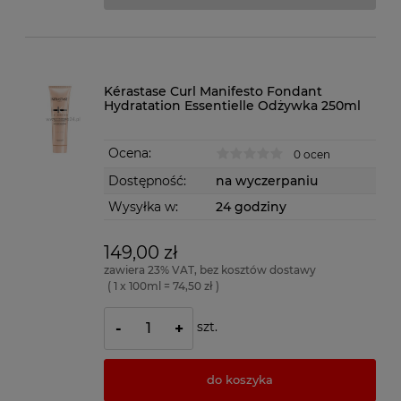
Kérastase Curl Manifesto Fondant
Hydratation Essentielle Odżywka 250ml
Ocena:
0 ocen
Dostępność:
na wyczerpaniu
Wysyłka w:
24 godziny
149,00 zł
zawiera 23% VAT, bez kosztów dostawy
( 1 x 100ml = 74,50 zł )
szt.
-
+
do koszyka