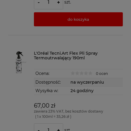
szt.
-
+
do koszyka
L'Oréal Tecni.Art Flex Pli Spray
Termoutrwalający 190ml
Ocena:
0 ocen
Dostępność:
na wyczerpaniu
Wysyłka w:
24 godziny
67,00 zł
zawiera 23% VAT, bez kosztów dostawy
( 1 x 100ml = 35,26 zł )
szt.
-
+