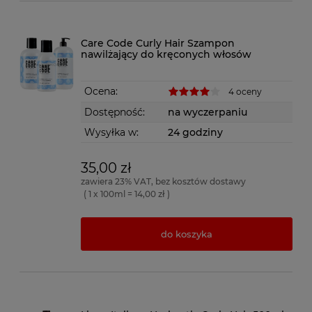
Care Code Curly Hair Szampon
nawilżający do kręconych włosów
Ocena:
4 oceny
Dostępność:
na wyczerpaniu
Wysyłka w:
24 godziny
35,00 zł
zawiera 23% VAT, bez kosztów dostawy
( 1 x 100ml = 14,00 zł )
do koszyka