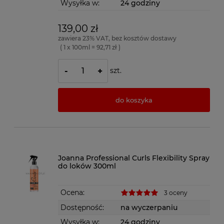
Wysyłka w:
24 godziny
139,00 zł
zawiera 23% VAT, bez kosztów dostawy
( 1 x 100ml = 92,71 zł )
szt.
-
+
do koszyka
Joanna Professional Curls Flexibility Spray
do loków 300ml
Ocena:
3 oceny
Dostępność:
na wyczerpaniu
Wysyłka w:
24 godziny