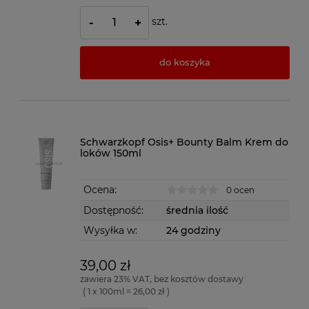
szt.
-
+
do koszyka
Schwarzkopf Osis+ Bounty Balm Krem do
loków 150ml
Ocena:
0 ocen
Dostępność:
średnia ilość
Wysyłka w:
24 godziny
39,00 zł
zawiera 23% VAT, bez kosztów dostawy
( 1 x 100ml = 26,00 zł )