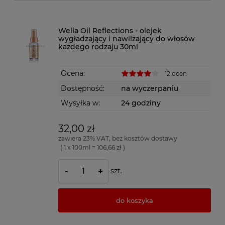
Wella Oil Reflections - olejek
wygładzający i nawilżający do włosów
każdego rodzaju 30ml
Ocena:
12 ocen
Dostępność:
na wyczerpaniu
Wysyłka w:
24 godziny
32,00 zł
zawiera 23% VAT, bez kosztów dostawy
( 1 x 100ml = 106,66 zł )
szt.
-
+
do koszyka