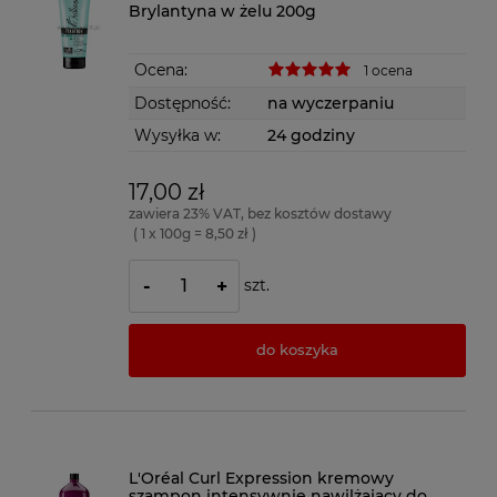
Brylantyna w żelu 200g
Ocena:
1 ocena
Dostępność:
na wyczerpaniu
Wysyłka w:
24 godziny
17,00 zł
zawiera 23% VAT, bez kosztów dostawy
( 1 x 100g = 8,50 zł )
szt.
-
+
do koszyka
L'Oréal Curl Expression kremowy
szampon intensywnie nawilżający do