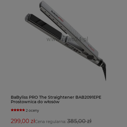
Ba
BaByliss PRO The Straightener BAB2091EPE
Fa
Ba
do
Prostownica do włosów
bl
su
2 oceny
5
299,00 zł
385,00 zł
3
2
Cena regularna: