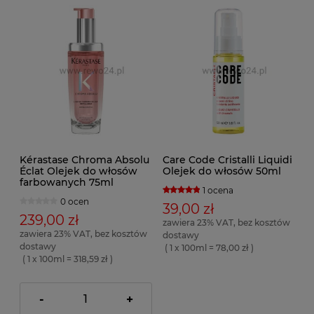
Kérastase Chroma Absolu
Care Code Cristalli Liquidi
Éclat Olejek do włosów
Olejek do włosów 50ml
farbowanych 75ml
1 ocena
0 ocen
39,00 zł
239,00 zł
zawiera 23% VAT, bez kosztów
zawiera 23% VAT, bez kosztów
dostawy
dostawy
( 1 x 100ml = 78,00 zł )
( 1 x 100ml = 318,59 zł )
-
+