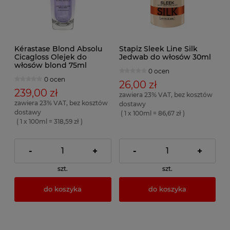
Kérastase Blond Absolu
Stapiz Sleek Line Silk
Cicagloss Olejek do
Jedwab do włosów 30ml
włosów blond 75ml
0 ocen
0 ocen
26,00 zł
239,00 zł
zawiera 23% VAT, bez kosztów
zawiera 23% VAT, bez kosztów
dostawy
dostawy
( 1 x 100ml = 86,67 zł )
( 1 x 100ml = 318,59 zł )
-
+
-
+
szt.
szt.
do koszyka
do koszyka