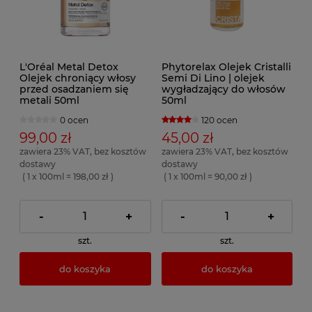
L'Oréal Metal Detox
Phytorelax Olejek Cristalli
Olejek chroniący włosy
Semi Di Lino | olejek
przed osadzaniem się
wygładzający do włosów
metali 50ml
50ml
0 ocen
120 ocen
99,00 zł
45,00 zł
zawiera 23% VAT, bez kosztów
zawiera 23% VAT, bez kosztów
dostawy
dostawy
( 1 x 100ml = 198,00 zł )
( 1 x 100ml = 90,00 zł )
-
+
-
+
szt.
szt.
do koszyka
do koszyka