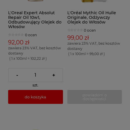
L'Oreal Expert Absolut
L'Oréal Mythic Oil Huile
Repair Oil 10w1,
Originale, Odżywczy
Odbudowujący Olejek do
Olejek do Włosów
Włosów
0 ocen
0 ocen
99,00 zł
92,00 zł
zawiera 23% VAT, bez kosztów
zawiera 23% VAT, bez kosztów
dostawy
dostawy
( 1 x 100ml = 99,00 zł )
( 1 x 100ml = 102,22 zł )
-
+
szt.
powiadom o
do koszyka
dostępności