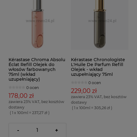
Kérastase Chroma Absolu
Kérastase Chronologiste
Éclat Refill Olejek do
L'Huile De Parfum Refill
włosów farbowanych
Olejek - wkład
75ml (wkład
uzupełniający 75ml
uzupełniający)
0 ocen
0 ocen
229,00 zł
178,00 zł
zawiera 23% VAT, bez kosztów
zawiera 23% VAT, bez kosztów
dostawy
dostawy
( 1 x 100ml = 305,26 zł )
( 1 x 100ml = 237,27 zł )
-
+