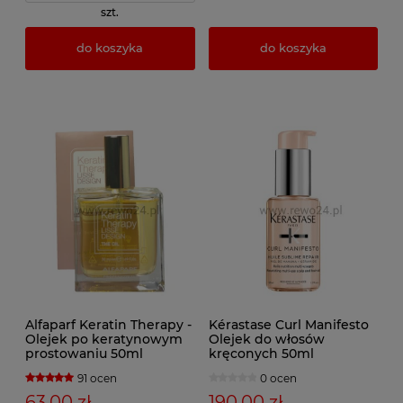
szt.
do koszyka
do koszyka
Alfaparf Keratin Therapy -
Kérastase Curl Manifesto
Olejek po keratynowym
Olejek do włosów
prostowaniu 50ml
kręconych 50ml
91 ocen
0 ocen
63,00 zł
190,00 zł