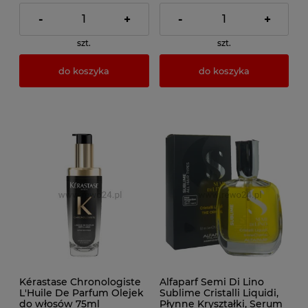
-
+
-
+
szt.
szt.
do koszyka
do koszyka
Kérastase Chronologiste
Alfaparf Semi Di Lino
L'Huile De Parfum Olejek
Sublime Cristalli Liquidi,
do włosów 75ml
Płynne Kryształki, Serum