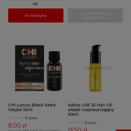
szt.
powiadom o
do koszyka
dostępności
CHI Luxury Black Seed
Kallos LAB 35 Hair Oil
Olejek 15ml
olejek rozpieszczający
50ml
0 ocen
0 ocen
8,00 zł
13,50 zł