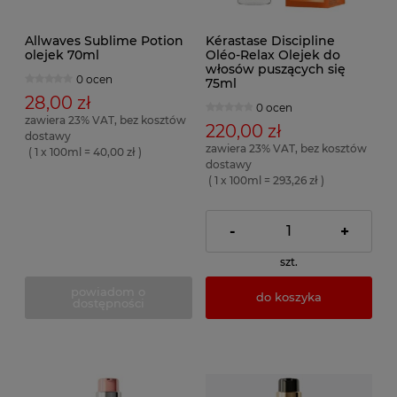
Allwaves Sublime Potion
Kérastase Discipline
olejek 70ml
Oléo-Relax Olejek do
włosów puszących się
0 ocen
75ml
28,00 zł
0 ocen
zawiera 23% VAT, bez kosztów
220,00 zł
dostawy
zawiera 23% VAT, bez kosztów
( 1 x 100ml = 40,00 zł )
dostawy
( 1 x 100ml = 293,26 zł )
-
+
szt.
powiadom o
do koszyka
dostępności