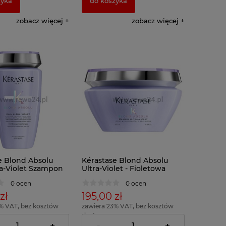
zyka
do koszyka
zobacz więcej
zobacz więcej
e Blond Absolu
Kérastase Blond Absolu
ra-Violet Szampon
Ultra-Violet - Fioletowa
w fioletowy 250ml
maska do włosów Blond
0 ocen
0 ocen
200ml
zł
195,00 zł
% VAT, bez kosztów
zawiera 23% VAT, bez kosztów
dostawy
 = 42,00 zł )
( 1 x 100ml = 97,50 zł )