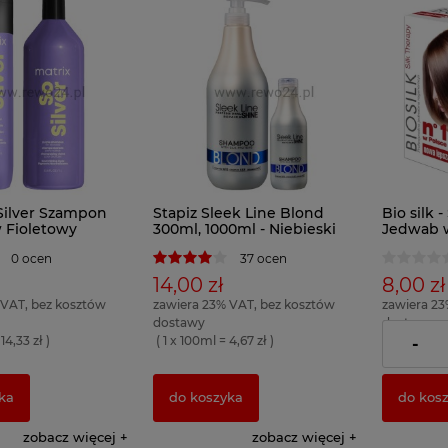
 Silver Szampon
Stapiz Sleek Line Blond
Bio silk -
 Fioletowy
300ml, 1000ml - Niebieski
Jedwab w
00ml
szampon do włosów blond
15ml
0 ocen
37 ocen
14,00 zł
8,00 zł
 VAT, bez kosztów
zawiera 23% VAT, bez kosztów
zawiera 23
dostawy
dostawy
14,33 zł )
( 1 x 100ml = 4,67 zł )
( 1 x 100ml 
-
ka
do koszyka
do kos
zobacz więcej
zobacz więcej