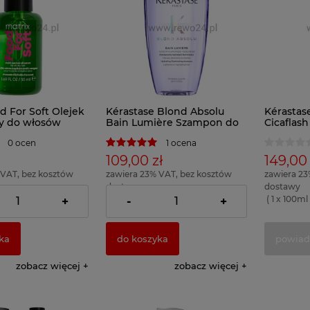
d For Soft Olejek
Kérastase Blond Absolu
Kérastas
cy do włosów
Bain Lumière Szampon do
Cicaflas
włosów 250ml
włosów 
0 ocen
1 ocena
109,00 zł
149,00 
 VAT, bez kosztów
zawiera 23% VAT, bez kosztów
zawiera 23
dostawy
dostawy
 130,00 zł )
( 1 x 100ml = 43,60 zł )
( 1 x 100ml 
+
-
+
ka
do koszyka
powiad
zobacz więcej
zobacz więcej