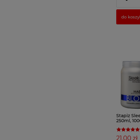
-
do koszy
Stapiz Sle
250ml, 100
maska do
21,00 zł