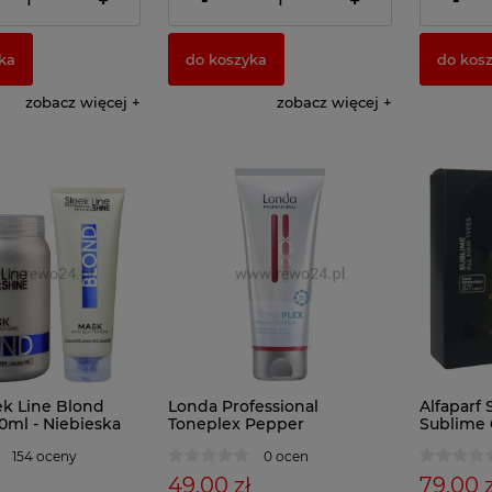
+
-
+
-
ka
do koszyka
do kos
zobacz więcej
zobacz więcej
ek Line Blond
Londa Professional
Alfaparf 
0ml - Niebieska
Toneplex Pepper
Sublime C
 włosów
Red Maska koloryzująca do
Płynne K
154 oceny
0 ocen
włosów 200ml
49,00 zł
79,00 z