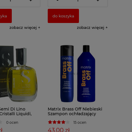
+
-
+
zyka
do koszyka
zobacz więcej
zobacz więcej
Semi Di Lino
Matrix Brass Off Niebieski
ristalli Liquidi,
Szampon ochładzający
ryształki, Serum
odcień włosów
0 ocen
15 ocen
ł
43,00 zł