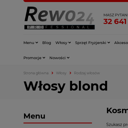
MASZ PYTAN
32 641
Menu
Blog
Włosy
Sprzęt Fryzjerski
Akcesor
Promocje
Nowości
Strona główna
Włosy
Rodzaj włosów
Włosy blond
Kosm
Menu
Szukasz pr