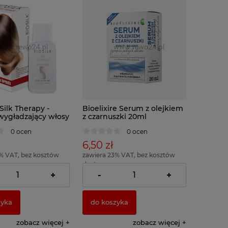
 Silk Therapy -
Bioelixire Serum z olejkiem
ygładzający włosy
z czarnuszki 20ml
0 ocen
0 ocen
6,50 zł
% VAT, bez kosztów
zawiera 23% VAT, bez kosztów
dostawy
= 53,33 zł )
( 1 x 100ml = 32,50 zł )
+
-
+
zyka
do koszyka
zobacz więcej
zobacz więcej