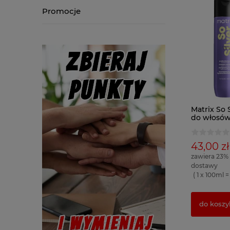
Promocje
Matrix So
do włosów
300ml, 10
43,00 zł
zawiera 23%
dostawy
( 1 x 100ml = 
do koszy