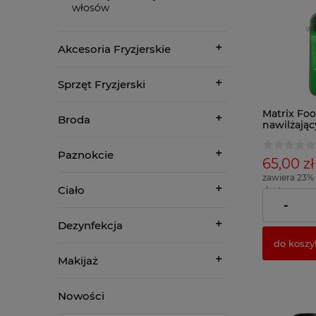
włosów
Akcesoria Fryzjerskie
Sprzęt Fryzjerski
Matrix Foo
Broda
nawilżają
50ml
Paznokcie
65,00 zł
zawiera 23%
Ciało
dostawy
( 1 x 100ml =
-
Dezynfekcja
do koszy
Makijaż
Nowości