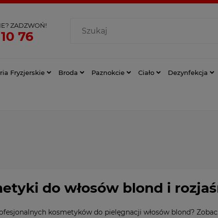
IE? ZADZWOŃ!
 10 76
ia Fryzjerskie
Broda
Paznokcie
Ciało
Dezynfekcja
etyki do włosów blond i rozja
ofesjonalnych kosmetyków do pielęgnacji włosów blond? Zobacz