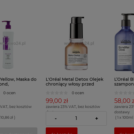
 Yellow, Maska do
L'Oréal Metal Detox Olejek
L’Oréal B
ond,
chroniący włosy przed
szampon 
ca żółty odcień,
osadzaniem się metali 50ml
włosom b
0 ocen
0 ocen
rozjaśni
99,00 zł
58,00 z
 VAT, bez kosztów
zawiera 23% VAT, bez kosztów
zawiera 23
dostawy
dostawy
10,86 zł )
( 1 x 100ml = 198,00 zł )
( 1 x 100ml 
-
+