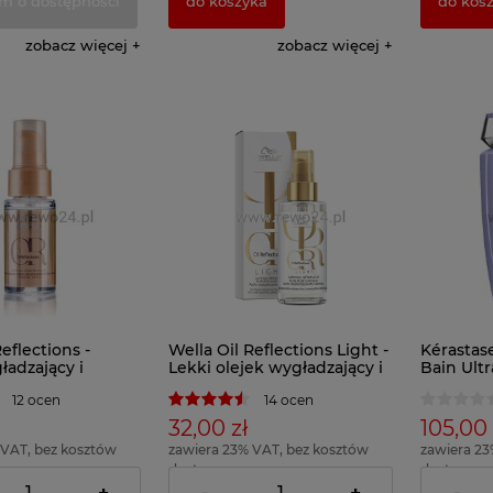
m o dostępności
do koszyka
do kos
zobacz więcej
zobacz więcej
eflections -
Wella Oil Reflections Light -
Kérastas
ładzający i
Lekki olejek wygładzający i
Bain Ult
cy do włosów
nabłyszczający do włosów
do włosó
12 ocen
14 ocen
odzaju 30ml
cienkich 30ml
32,00 zł
105,00 
 VAT, bez kosztów
zawiera 23% VAT, bez kosztów
zawiera 23
dostawy
dostawy
106,66 zł )
( 1 x 100ml = 106,66 zł )
( 1 x 100ml