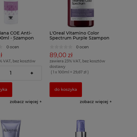
liana COE Anti-
L'Oreal Vitamino Color
00ml - Szampon
Spectrum Purple Szampon
ujący Żółte
fioletowy 300ml
0 ocen
0 ocen
ł
89,00 zł
% VAT, bez kosztów
zawiera 23% VAT, bez kosztów
dostawy
= 5,80 zł )
( 1 x 100ml = 29,67 zł )
+
zyka
do koszyka
zobacz więcej
zobacz więcej