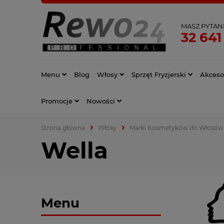
MASZ PYTAN
32 641
Menu
Blog
Włosy
Sprzęt Fryzjerski
Akcesor
Promocje
Nowości
Strona główna
Włosy
Marki Kosmetyków do Włosów
Wella
Menu