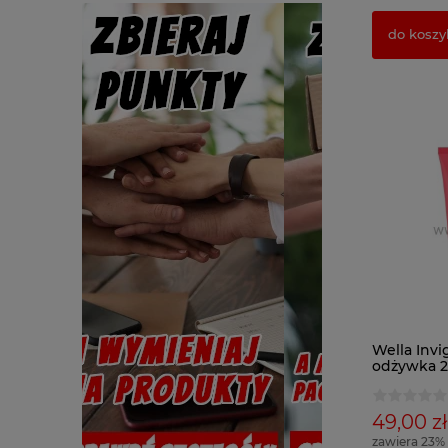
do koszy
Wella Invi
odżywka 
49,00 zł
zawiera 23%