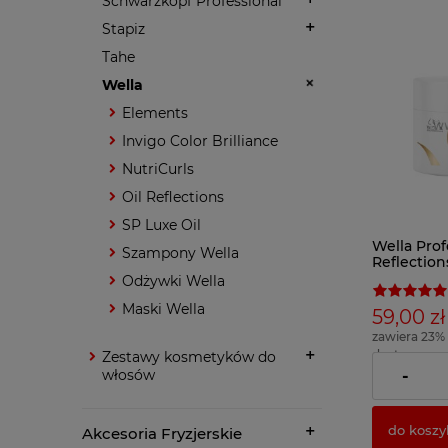
Schwarzkopf Professional
Stapiz
Tahe
Wella
Elements
Invigo Color Brilliance
NutriCurls
Oil Reflections
SP Luxe Oil
Wella Prof
Szampony Wella
Reflectio
nabłyszcz
Odżywki Wella
150ml
Maski Wella
59,00 zł
zawiera 23%
dostawy
Zestawy kosmetyków do
( 1 x 100ml = 
włosów
-
do koszy
Akcesoria Fryzjerskie