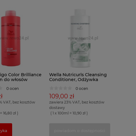
igo Color Brilliance
Wella Nutricurls Cleansing
n do włosów
Conditioner, Odżywka
nych
myjąca do włosów
0 ocen
0 ocen
kręconych
ł
109,00 zł
% VAT, bez kosztów
zawiera 23% VAT, bez kosztów
dostawy
= 16,80 zł )
( 1 x 100ml = 10,90 zł )
zyka
powiadom o dostępności