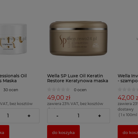
essionals Oil
Wella SP Luxe Oil Keratin
Wella Inv
ns Maska
Restore Keratynowa maska
- szampo
ająca do włosów
do włosów 150ml
farbowa
30 ocen
0 ocen
49,00 zł
42,00 z
 VAT, bez kosztów
zawiera 23% VAT, bez kosztów
zawiera 23
dostawy
dostawy
39,33 zł )
( 1 x 100ml = 32,67 zł )
( 1 x 100ml 
+
-
+
ka
do koszyka
do kos