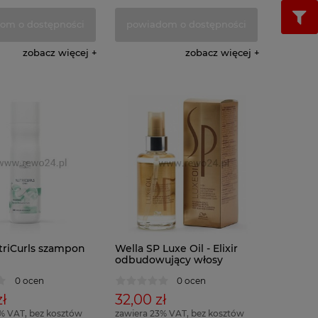
om o dostępności
powiadom o dostępności
zobacz więcej
zobacz więcej
triCurls szampon
Wella SP Luxe Oil - Elixir
odbudowujący włosy
0 ocen
0 ocen
ł
32,00 zł
% VAT, bez kosztów
zawiera 23% VAT, bez kosztów