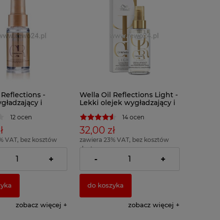
 Reflections -
Wella Oil Reflections Light -
gładzający i
Lekki olejek wygładzający i
ący do włosów
nabłyszczający do włosów
12 ocen
14 ocen
rodzaju 30ml
cienkich 30ml
ł
32,00 zł
% VAT, bez kosztów
zawiera 23% VAT, bez kosztów
dostawy
= 106,66 zł )
( 1 x 100ml = 106,66 zł )
+
-
+
zyka
do koszyka
zobacz więcej
zobacz więcej