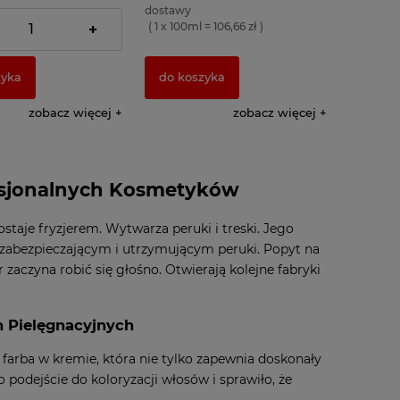
dostawy
= 18,40 zł )
( 1 x 100ml = 106,66 zł )
+
zyka
do koszyka
zobacz więcej
zobacz więcej
ofesjonalnych Kosmetyków
ostaje fryzjerem. Wytwarza peruki i treski. Jego
m zabezpieczającym i utrzymującym peruki. Popyt na
zaczyna robić się głośno. Otwierają kolejne fabryki
h Pielęgnacyjnych
 farba w kremie, która nie tylko zapewnia doskonały
 podejście do koloryzacji włosów i sprawiło, że