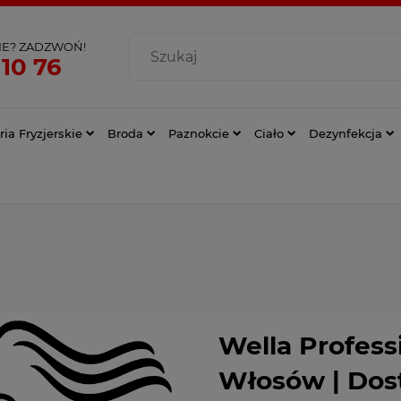
IE? ZADZWOŃ!
 10 76
ia Fryzjerskie
Broda
Paznokcie
Ciało
Dezynfekcja
Wella Profess
Włosów | Dos