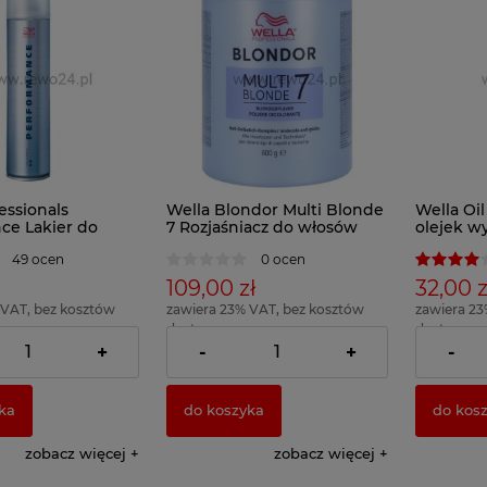
essionals
Wella Blondor Multi Blonde
Wella Oil
ce Lakier do
7 Rozjaśniacz do włosów
olejek wy
00ml
800g
nawilżaj
49 ocen
0 ocen
każdego 
109,00 zł
32,00 z
 VAT, bez kosztów
zawiera 23% VAT, bez kosztów
zawiera 23
dostawy
dostawy
6,20 zł )
( 1 x 100g = 13,63 zł )
( 1 x 100ml 
+
-
+
-
ka
do koszyka
do kos
zobacz więcej
zobacz więcej