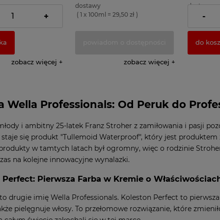
dostawy
dostawy
 24,50 zł )
( 1 x 100ml = 29,50 zł )
( 1 x 100ml 
+
-
ka
powiadom o dostępności
do kos
zobacz więcej
zobacz więcej
ia Wella Professionals: Od Peruk do Pr
młody i ambitny 25-latek Franz Stroher z zamiłowania i pasji poz
staje się produkt "Tullemoid Waterproof", który jest produkte
produkty w tamtych latach był ogromny, więc o rodzinie Stroher 
czas na kolejne innowacyjne wynalazki.
 Perfect: Pierwsza Farba w Kremie o Właściwościac
to drugie imię Wella Professionals. Koleston Perfect to pierwsza
także pielęgnuje włosy. To przełomowe rozwiązanie, które zmieniło