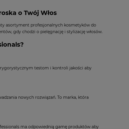
Troska o Twój Włos
 bogaty asortyment profesjonalnych kosmetyków do
tów, gdy chodzi o pielęgnację i stylizację włosów.
ionals?
 rygorystycznym testom i kontroli jakości aby
wadzania nowych rozwiązań. To marka, która
rofessionals ma odpowiednią gamę produktów aby