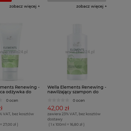
zobacz więcej
zobacz więcej
ements Renewing -
Wella Elements Renewing -
ąca odżywka do
nawilżający szampon do
włosów
0 ocen
0 ocen
ł
42,00 zł
% VAT, bez kosztów
zawiera 23% VAT, bez kosztów
dostawy
= 27,00 zł )
( 1 x 100ml = 16,80 zł )