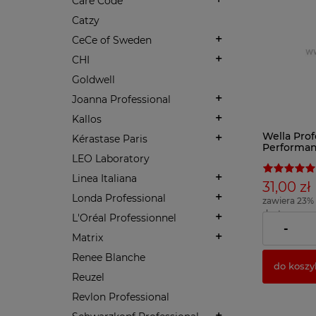
Care Code
Catzy
CeCe of Sweden
CHI
Goldwell
Joanna Professional
Kallos
Wella Prof
Kérastase Paris
Performan
LEO Laboratory
włosów 5
Linea Italiana
31,00 zł
Londa Professional
zawiera 23%
dostawy
L'Oréal Professionnel
( 1 x 100ml = 
-
Matrix
Renee Blanche
do koszy
Reuzel
Revlon Professional