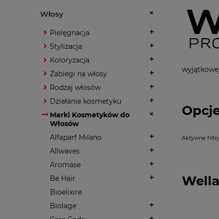
Włosy
Pielęgnacja
Stylizacja
Koloryzacja
wyjątkowej
Zabiegi na włosy
Rodzaj włosów
Działanie kosmetyku
Opcje
Marki Kosmetyków do
Włosów
Alfaparf Milano
Aktywne filtry
Allwaves
Aromase
Well
Be Hair
Bioelixire
Biolage