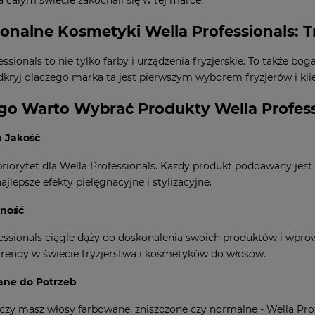
a całym świecie zakochali się w tej marce.
jonalne Kosmetyki Wella Professionals: 
essionals to nie tylko farby i urządzenia fryzjerskie. To także
kryj dlaczego marka ta jest pierwszym wyborem fryzjerów i klien
go Warto Wybrać Produkty Wella Profess
 Jakość
priorytet dla Wella Professionals. Każdy produkt poddawany jest
jlepsze efekty pielęgnacyjne i stylizacyjne.
jność
essionals ciągle dąży do doskonalenia swoich produktów i wpro
rendy w świecie fryzjerstwa i kosmetyków do włosów.
ne do Potrzeb
czy masz włosy farbowane, zniszczone czy normalne - Wella P