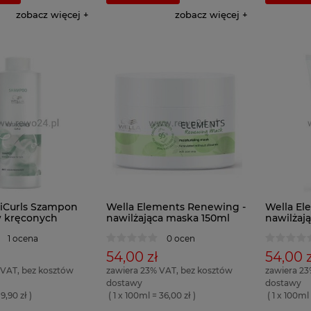
zobacz więcej
zobacz więcej
riCurls Szampon
Wella Elements Renewing -
Wella El
 kręconych
nawilżająca maska 150ml
nawilżaj
00ml
włosów
1 ocena
0 ocen
54,00 zł
54,00 z
 VAT, bez kosztów
zawiera 23% VAT, bez kosztów
zawiera 23
dostawy
dostawy
9,90 zł )
( 1 x 100ml = 36,00 zł )
( 1 x 100ml 