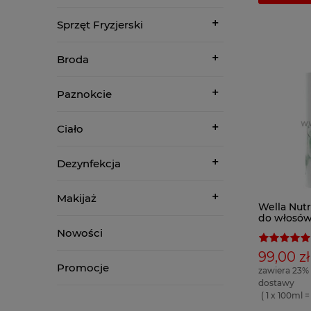
Sprzęt Fryzjerski
Broda
Paznokcie
Ciało
Dezynfekcja
Makijaż
Wella Nut
do włosów
250ml, 10
Nowości
99,00 zł
Promocje
zawiera 23%
dostawy
( 1 x 100ml = 