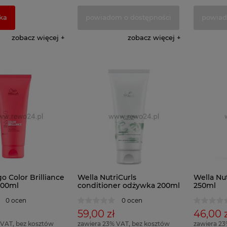
ka
powiadom o dostępności
powiad
zobacz więcej
zobacz więcej
go Color Brilliance
Wella NutriCurls
Wella Nu
200ml
conditioner odżywka 200ml
250ml
0 ocen
0 ocen
59,00 zł
46,00 z
 VAT, bez kosztów
zawiera 23% VAT, bez kosztów
zawiera 23