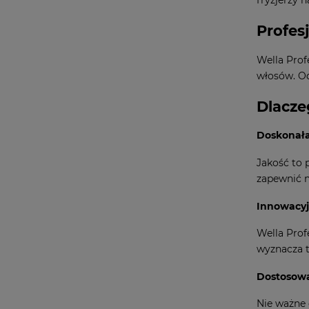
fryzjerzy n
Profes
Wella Prof
włosów. Od
Dlacze
Doskonała
Jakość to 
zapewnić na
Innowacy
Wella Prof
wyznacza t
Dostosowa
Nie ważne 