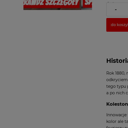
dostawy
( 1 x 100ml =
-
do koszy
Histor
Rok 1880, 
odkryciem 
tego typu 
a po nich 
Koleston
Innowacje 
kolor ale 