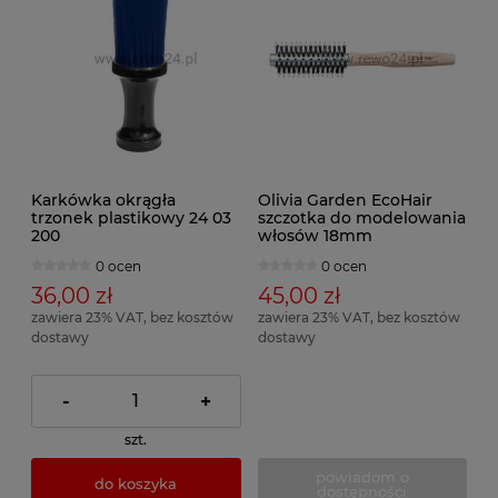
Karkówka okrągła
Olivia Garden EcoHair
trzonek plastikowy 24 03
szczotka do modelowania
200
włosów 18mm
0 ocen
0 ocen
36,00 zł
45,00 zł
zawiera 23% VAT, bez kosztów
zawiera 23% VAT, bez kosztów
dostawy
dostawy
-
+
szt.
powiadom o
do koszyka
dostępności