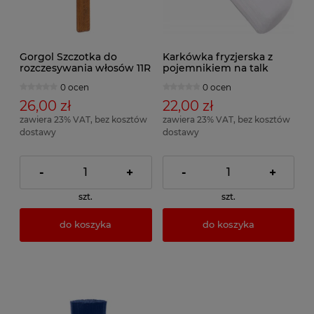
Gorgol Szczotka do
Karkówka fryzjerska z
rozczesywania włosów 11R
pojemnikiem na talk
0 ocen
0 ocen
26,00 zł
22,00 zł
zawiera 23% VAT, bez kosztów
zawiera 23% VAT, bez kosztów
dostawy
dostawy
-
+
-
+
szt.
szt.
do koszyka
do koszyka