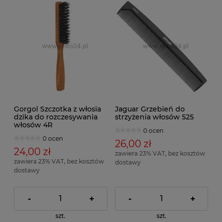
Gorgol Szczotka z włosia
Jaguar Grzebień do
dzika do rozczesywania
strzyżenia włosów 525
włosów 4R
0 ocen
0 ocen
26,00 zł
24,00 zł
zawiera 23% VAT, bez kosztów
zawiera 23% VAT, bez kosztów
dostawy
dostawy
-
+
-
+
szt.
szt.