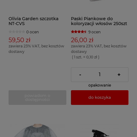
Olivia Garden szczotka
Paski Piankowe do
NT-CVS
koloryzacji włosów 250szt
0 ocen
9 ocen
59,50 zł
26,00 zł
zawiera 23% VAT, bez kosztów
zawiera 23% VAT, bez kosztów
dostawy
dostawy
( 1 szt. = 0,10 zł )
-
+
opakowanie
powiadom o
do koszyka
dostępności