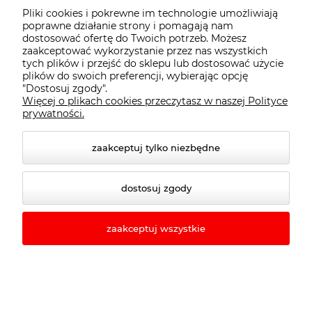
5
Pliki cookies i pokrewne im technologie umożliwiają
poprawne działanie strony i pomagają nam
dostosować ofertę do Twoich potrzeb. Możesz
zaakceptować wykorzystanie przez nas wszystkich
tych plików i przejść do sklepu lub dostosować użycie
plików do swoich preferencji, wybierając opcję
BaByliss PRO The Straightener BAB2091EPE
Fa
Ba
"Dostosuj zgody".
Prostownica do włosów
bl
su
Więcej o plikach cookies przeczytasz w naszej Polityce
2 oceny
prywatności.
299,00 zł
385,00 zł
3
2
Cena regularna:
zaakceptuj tylko niezbędne
299,00 zł
Najniższa cena:
Na
dostosuj zgody
do koszyka
zaakceptuj wszystkie
Newsletter