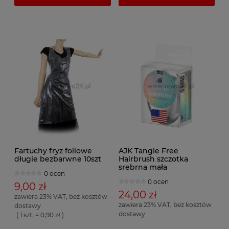
Fartuchy fryz foliowe
AJK Tangle Free
długie bezbarwne 10szt
Hairbrush szczotka
srebrna mała
0 ocen
0 ocen
9,00 zł
24,00 zł
zawiera 23% VAT, bez kosztów
zawiera 23% VAT, bez kosztów
dostawy
dostawy
( 1 szt. = 0,90 zł )