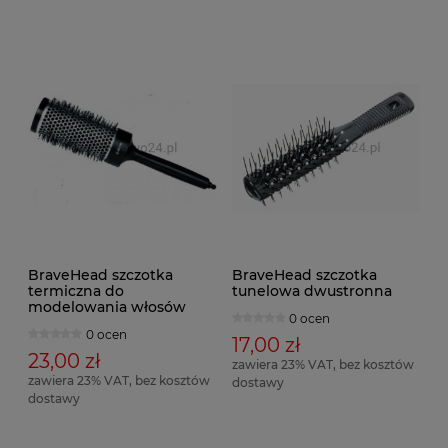
BraveHead szczotka
BraveHead szczotka
termiczna do
tunelowa dwustronna
modelowania włosów
0 ocen
0 ocen
17,00 zł
23,00 zł
zawiera 23% VAT, bez kosztów
zawiera 23% VAT, bez kosztów
dostawy
dostawy