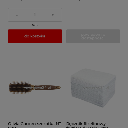
-
+
szt.
powiadom o
do koszyka
dostępności
Olivia Garden szczotka NT
Ręcznik flizelinowy