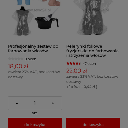
Profesjonalny zestaw do
Pelerynki foliowe
farbowania włosów
fryzjerskie do farbowania
i strzyżenia włosów
0 ocen
47 ocen
18,00 zł
22,00 zł
zawiera 23% VAT, bez kosztów
zawiera 23% VAT, bez kosztów
dostawy
dostawy
( 1 x 1szt = 0,44 zł )
-
+
szt.
do koszyka
do koszyka