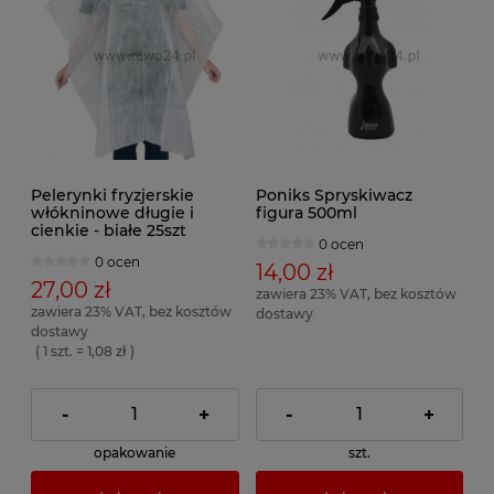
Pelerynki fryzjerskie
Poniks Spryskiwacz
włókninowe długie i
figura 500ml
cienkie - białe 25szt
0 ocen
0 ocen
14,00 zł
27,00 zł
zawiera 23% VAT, bez kosztów
zawiera 23% VAT, bez kosztów
dostawy
dostawy
( 1 szt. = 1,08 zł )
-
+
-
+
opakowanie
szt.