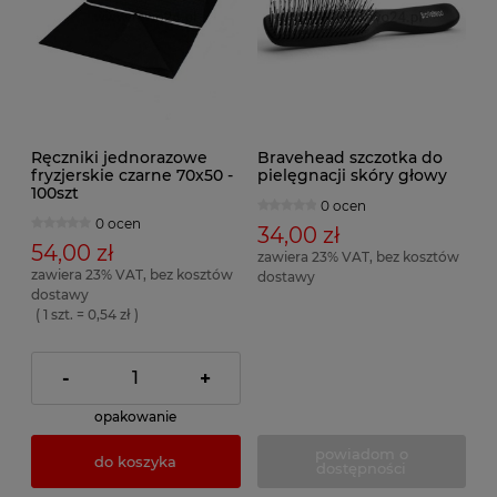
Ręczniki jednorazowe
Bravehead szczotka do
fryzjerskie czarne 70x50 -
pielęgnacji skóry głowy
100szt
0 ocen
0 ocen
34,00 zł
54,00 zł
zawiera 23% VAT, bez kosztów
zawiera 23% VAT, bez kosztów
dostawy
dostawy
( 1 szt. = 0,54 zł )
-
+
opakowanie
powiadom o
do koszyka
dostępności