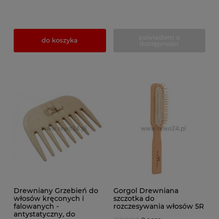
powiadom o
do koszyka
dostępności
Drewniany Grzebień do
Gorgol Drewniana
włosów kręconych i
szczotka do
falowanych -
rozczesywania włosów 5R
antystatyczny, do