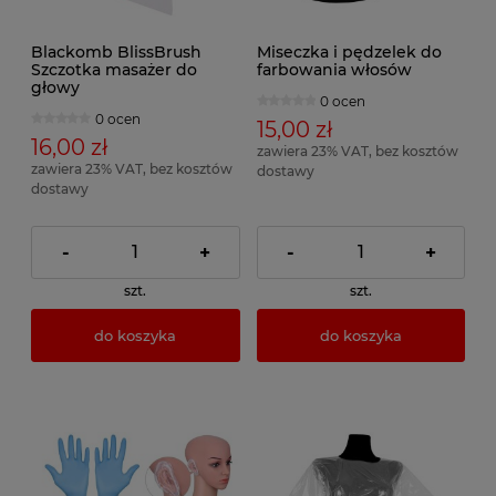
Blackomb BlissBrush
Miseczka i pędzelek do
Szczotka masażer do
farbowania włosów
głowy
0 ocen
0 ocen
15,00 zł
16,00 zł
zawiera 23% VAT, bez kosztów
zawiera 23% VAT, bez kosztów
dostawy
dostawy
-
+
-
+
szt.
szt.
do koszyka
do koszyka