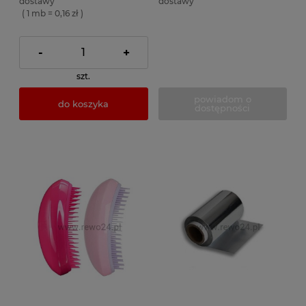
dostawy
dostawy
( 1 mb = 0,16 zł )
-
+
szt.
powiadom o
do koszyka
dostępności