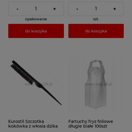
-
+
-
+
opakowanie
szt.
do koszyka
do koszyka
Eurostil Szczotka
Fartuchy fryz foliowe
kokówka z włosia dzika
długie białe 100szt