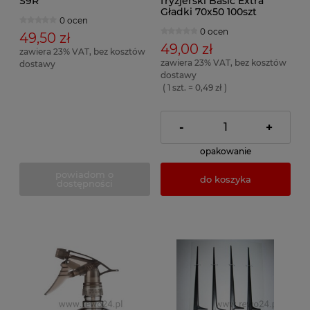
S9R
fryzjerski Basic Extra
Gładki 70x50 100szt
0 ocen
0 ocen
49,50 zł
49,00 zł
zawiera 23% VAT, bez kosztów
zawiera 23% VAT, bez kosztów
dostawy
dostawy
( 1 szt. = 0,49 zł )
-
+
opakowanie
powiadom o
do koszyka
dostępności