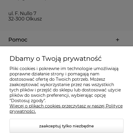
ul. F. Nullo 7
32-300 Olkusz
Pomoc
Moje konto
Dbamy o Twoją prywatność
Pliki cookies i pokrewne im technologie umożliwiają
Płatności i dostawa
poprawne działanie strony i pomagają nam
dostosować ofertę do Twoich potrzeb. Możesz
zaakceptować wykorzystanie przez nas wszystkich
tych plików i przejść do sklepu lub dostosować użycie
Informacje
plików do swoich preferencji, wybierając opcję
"Dostosuj zgody".
Więcej o plikach cookies przeczytasz w naszej Polityce
O nas
prywatności.
zaakceptuj tylko niezbędne