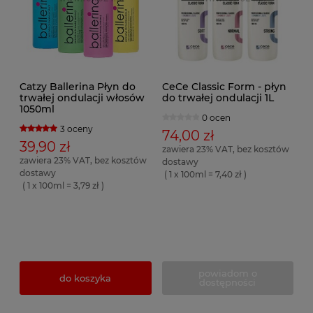
Catzy Ballerina Płyn do
CeCe Classic Form - płyn
trwałej ondulacji włosów
do trwałej ondulacji 1L
1050ml
0 ocen
3 oceny
74,00 zł
39,90 zł
zawiera 23% VAT, bez kosztów
zawiera 23% VAT, bez kosztów
dostawy
dostawy
( 1 x 100ml = 7,40 zł )
( 1 x 100ml = 3,79 zł )
powiadom o
do koszyka
dostępności