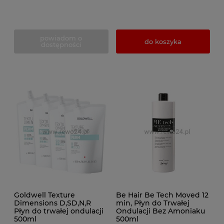
powiadom o
do koszyka
dostępności
Goldwell Texture
Be Hair Be Tech Moved 12
Dimensions D,SD,N,R
min, Płyn do Trwałej
Płyn do trwałej ondulacji
Ondulacji Bez Amoniaku
500ml
500ml