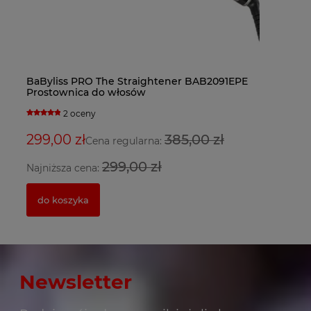
5
BaByliss PRO The Straightener BAB2091EPE
Fa
Ba
Prostownica do włosów
bl
su
2 oceny
299,00 zł
385,00 zł
3
2
Cena regularna:
299,00 zł
Najniższa cena:
Na
do koszyka
Newsletter