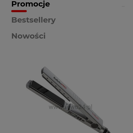
Promocje
Bestsellery
Nowości
Re
Po
st