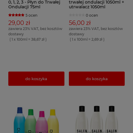
0, 1, 2, 3 - Płyn do Trwałej
trwałej ondulacji 1050ml +
Ondulacji 75ml
utrwalacz 1050ml
5 ocen
0 ocen
29,00 zł
56,00 zł
zawiera 23% VAT, bez kosztów
zawiera 23% VAT, bez kosztów
dostawy
dostawy
( 1 x 100ml = 38,67 zł )
( 1 x 100ml = 2,69 zł )
do koszyka
do koszyka