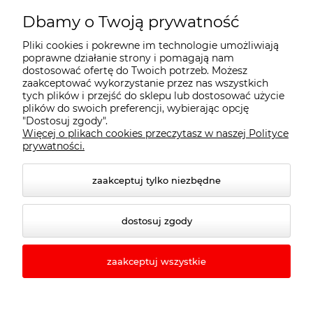
Moje konto
Dbamy o Twoją prywatność
Pliki cookies i pokrewne im technologie umożliwiają
Płatności i dostawa
poprawne działanie strony i pomagają nam
dostosować ofertę do Twoich potrzeb. Możesz
zaakceptować wykorzystanie przez nas wszystkich
tych plików i przejść do sklepu lub dostosować użycie
Informacje
plików do swoich preferencji, wybierając opcję
"Dostosuj zgody".
Więcej o plikach cookies przeczytasz w naszej Polityce
O nas
prywatności.
zaakceptuj tylko niezbędne
dostosuj zgody
zaakceptuj wszystkie
© 2026 rewo24.pl. Wszelkie prawa zastrzeżone.
Styl graficzny ShopGadget.pl
Sklep internetowy
Shoper.pl