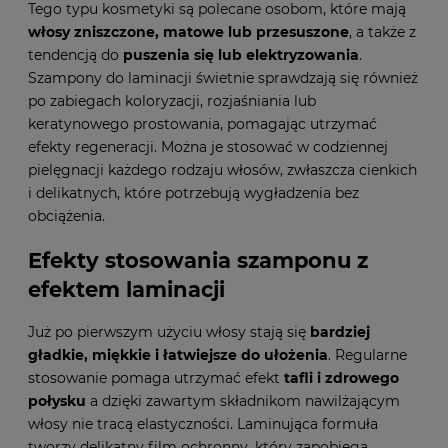
Tego typu kosmetyki są polecane osobom, które mają
włosy zniszczone, matowe lub przesuszone
, a także z
tendencją do
puszenia się lub elektryzowania
.
Szampony do laminacji świetnie sprawdzają się również
po zabiegach koloryzacji, rozjaśniania lub
keratynowego prostowania, pomagając utrzymać
efekty regeneracji. Można je stosować w codziennej
pielęgnacji każdego rodzaju włosów, zwłaszcza cienkich
i delikatnych, które potrzebują wygładzenia bez
obciążenia.
Efekty stosowania szamponu z
efektem laminacji
Już po pierwszym użyciu włosy stają się
bardziej
gładkie, miękkie i łatwiejsze do ułożenia
. Regularne
stosowanie pomaga utrzymać efekt
tafli i zdrowego
połysku
a dzięki zawartym składnikom nawilżającym
włosy nie tracą elastyczności. Laminująca formuła
tworzy delikatny film ochronny, który zapobiega