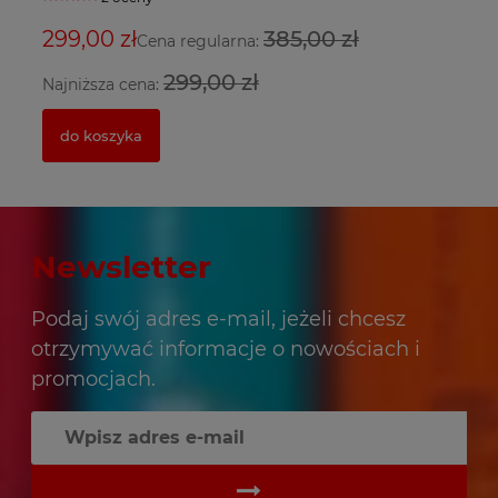
5
299,00 zł
385,00 zł
3
2
Cena regularna:
299,00 zł
Najniższa cena:
Na
do koszyka
Newsletter
Podaj swój adres e-mail, jeżeli chcesz
otrzymywać informacje o nowościach i
promocjach.