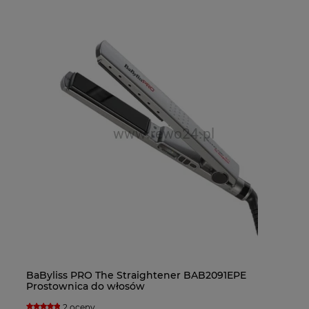
Ba
BaByliss PRO The Straightener BAB2091EPE
Fa
Ba
do
Prostownica do włosów
bl
su
2 oceny