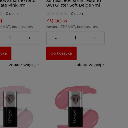
803 Smart Extend
Semilac 804 Smart Extend
cate Pink 7ml
8w1 Glitter Soft Beige 7ml
0 ocen
0 ocen
ł
49,90 zł
% VAT, bez kosztów
zawiera 23% VAT, bez kosztów
dostawy
= 712,86 zł )
( 1 x 100ml = 712,86 zł )
+
-
+
zyka
do koszyka
zobacz więcej
zobacz więcej