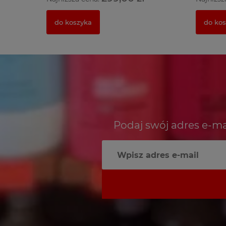
do koszyka
do ko
Podaj swój adres e-ma