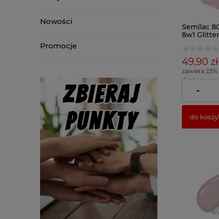
Nowości
Semilac 8
8w1 Glitte
7ml
Promocje
49,90 zł
zawiera 23%
dostawy
( 1 x 100ml = 
-
do koszy