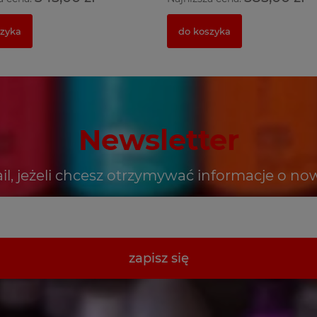
szyka
do koszyka
Newsletter
il, jeżeli chcesz otrzymywać informacje o no
zapisz się