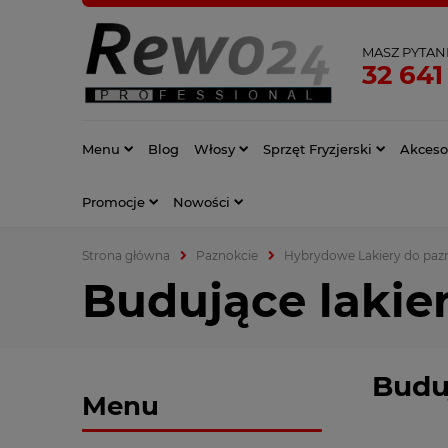
MASZ PYTAN
32 641
Menu
Blog
Włosy
Sprzęt Fryzjerski
Akcesor
Promocje
Nowości
Strona główna
Paznokcie
Hybrydowe Lakiery do paz
Budujące lakie
Budu
Menu