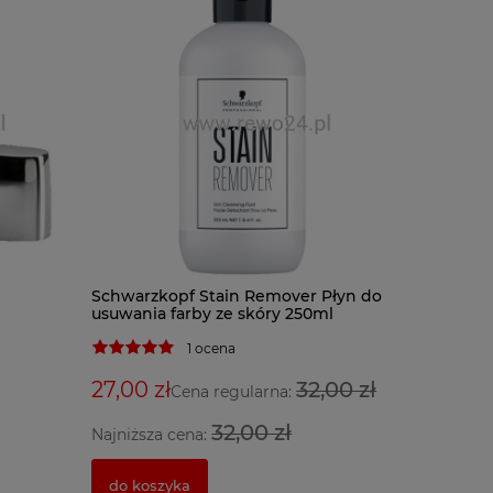
BaByliss
Schwarzkopf Stain Remover Płyn do
BAB7000I
usuwania farby ze skóry 250ml
1 ocena
599,00 
27,00 zł
32,00 zł
Cena regularna:
32,00 zł
Najniższa cena:
powiado
do koszyka