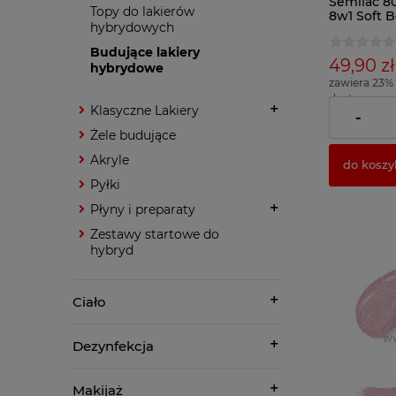
Semilac 8
Topy do lakierów
8w1 Soft 
hybrydowych
Budujące lakiery
49,90 zł
hybrydowe
zawiera 23%
dostawy
Klasyczne Lakiery
( 1 x 100ml = 
-
Żele budujące
Akryle
do koszy
Pyłki
Płyny i preparaty
Zestawy startowe do
hybryd
Ciało
Dezynfekcja
Makijaż