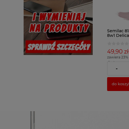
Semilac 8
8w1 Delic
49,90 zł
zawiera 23%
dostawy
( 1 x 100ml = 
-
do koszy