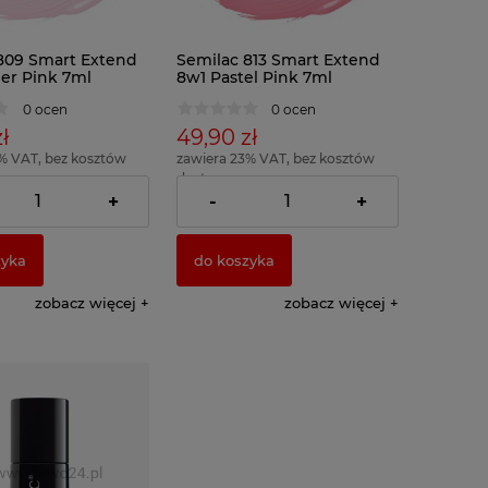
809 Smart Extend
Semilac 813 Smart Extend
er Pink 7ml
8w1 Pastel Pink 7ml
0 ocen
0 ocen
ł
49,90 zł
% VAT, bez kosztów
zawiera 23% VAT, bez kosztów
dostawy
= 712,86 zł )
( 1 x 100ml = 712,86 zł )
+
-
+
zyka
do koszyka
zobacz więcej
zobacz więcej