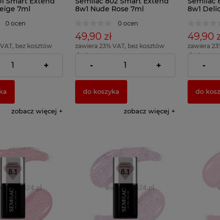
01 Smart Extend
Semilac 802 Smart Extend
Semilac 
Beige 7ml
8w1 Nude Rose 7ml
8w1 Deli
0 ocen
0 ocen
49,90 zł
49,90 z
 VAT, bez kosztów
zawiera 23% VAT, bez kosztów
zawiera 23
dostawy
dostawy
712,86 zł )
( 1 x 100ml = 712,86 zł )
( 1 x 100ml 
+
-
+
-
ka
do koszyka
do kos
zobacz więcej
zobacz więcej