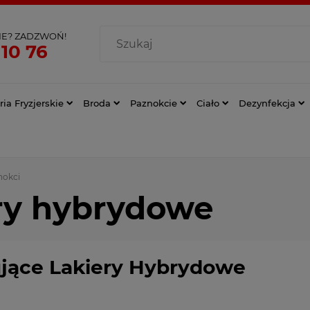
IE? ZADZWOŃ!
 10 76
ia Fryzjerskie
Broda
Paznokcie
Ciało
Dezynfekcja
nokci
ry hybrydowe
jące Lakiery Hybrydowe