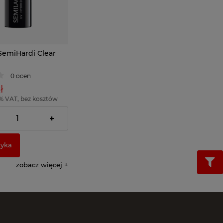
SemiHardi Clear
0 ocen
ł
% VAT, bez kosztów
= 570,01 zł )
+
zyka
zobacz więcej