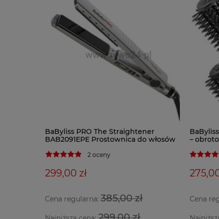
BaByliss PRO The Straightener
BaBylis
BAB2091EPE Prostownica do włosów
– obrot
2 oceny
299,00 zł
275,00
385,00 zł
Cena regularna:
Cena re
299,00 zł
Najniższa cena:
Najniższ