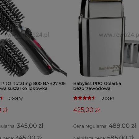
s PRO Rotating 800 BAB2770E
Babyliss PRO Golarka
owa suszarko‑lokówka
bezprzewodowa
3 oceny
18 ocen
 zł
425,00 zł
345,00 zł
489,00 zł
gularna:
Cena regularna:
345,00 zł
585,00 zł
a cena:
Najniższa cena: