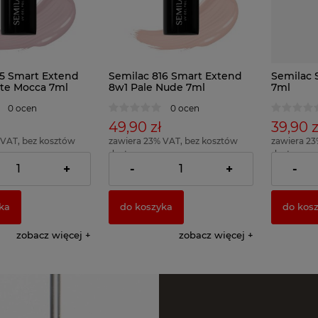
15 Smart Extend
Semilac 816 Smart Extend
Semilac 
ate Mocca 7ml
8w1 Pale Nude 7ml
7ml
0 ocen
0 ocen
49,90 zł
39,90 z
 VAT, bez kosztów
zawiera 23% VAT, bez kosztów
zawiera 23
dostawy
dostawy
712,87 zł )
( 1 x 100ml = 712,86 zł )
( 1 x 100ml 
+
-
+
-
ka
do koszyka
do kos
zobacz więcej
zobacz więcej