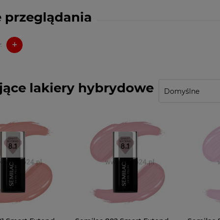
 przeglądania
+
:
ące lakiery hybrydowe