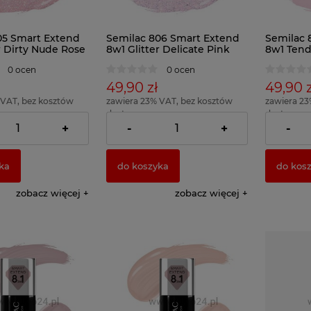
05 Smart Extend
Semilac 806 Smart Extend
Semilac 
r Dirty Nude Rose
8w1 Glitter Delicate Pink
8w1 Tend
7ml
0 ocen
0 ocen
49,90 zł
49,90 z
 VAT, bez kosztów
zawiera 23% VAT, bez kosztów
zawiera 23
dostawy
dostawy
712,86 zł )
( 1 x 100ml = 712,86 zł )
( 1 x 100ml 
+
-
+
-
ka
do koszyka
do kos
zobacz więcej
zobacz więcej