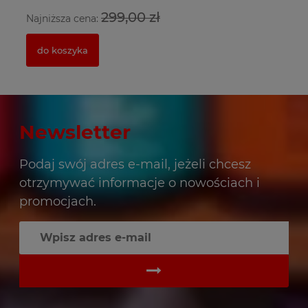
299,00 zł
Najniższa cena:
Na
do koszyka
Newsletter
Podaj swój adres e-mail, jeżeli chcesz
otrzymywać informacje o nowościach i
promocjach.