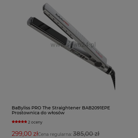
Re
Po
st
5
BaByliss PRO The Straightener BAB2091EPE
Fa
Ba
Prostownica do włosów
bl
su
2 oceny
299,00 zł
385,00 zł
3
2
Cena regularna: