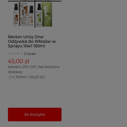
Revlon Uniq One:
Odżywka do Włosów w
Sprayu 10w1 150ml
0 ocen
45,00 zł
zawiera 23% VAT, bez kosztów
dostawy
( 1 x 100ml = 30,02 zł )
do koszyka