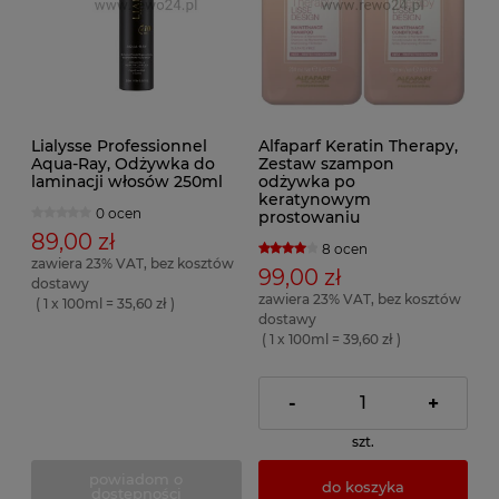
Lialysse Professionnel
Alfaparf Keratin Therapy,
Aqua-Ray, Odżywka do
Zestaw szampon
laminacji włosów 250ml
odżywka po
keratynowym
0 ocen
prostowaniu
89,00 zł
8 ocen
zawiera 23% VAT, bez kosztów
99,00 zł
dostawy
zawiera 23% VAT, bez kosztów
( 1 x 100ml = 35,60 zł )
dostawy
( 1 x 100ml = 39,60 zł )
-
+
szt.
powiadom o
do koszyka
dostępności