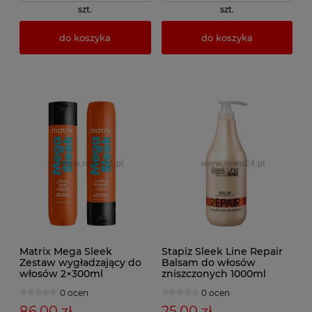
szt.
szt.
do koszyka
do koszyka
Matrix Mega Sleek
Stapiz Sleek Line Repair
Zestaw wygładzający do
Balsam do włosów
włosów 2×300ml
zniszczonych 1000ml
0 ocen
0 ocen
86,00 zł
25,00 zł