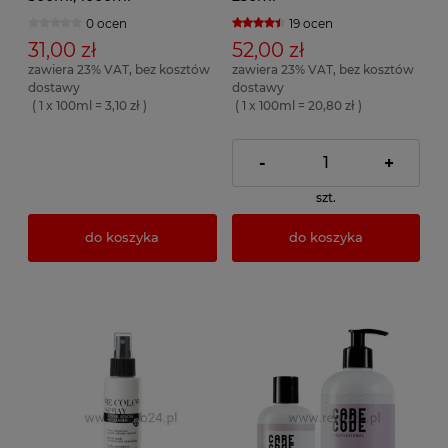
0 ocen
19 ocen
31,00 zł
52,00 zł
zawiera 23% VAT, bez kosztów
zawiera 23% VAT, bez kosztów
dostawy
dostawy
( 1 x 100ml = 3,10 zł )
( 1 x 100ml = 20,80 zł )
-
+
szt.
do koszyka
do koszyka