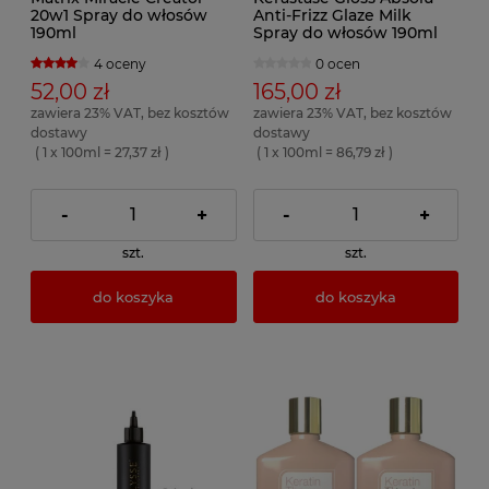
20w1 Spray do włosów
Anti-Frizz Glaze Milk
190ml
Spray do włosów 190ml
4 oceny
0 ocen
52,00 zł
165,00 zł
zawiera 23% VAT, bez kosztów
zawiera 23% VAT, bez kosztów
dostawy
dostawy
( 1 x 100ml = 27,37 zł )
( 1 x 100ml = 86,79 zł )
-
+
-
+
szt.
szt.
do koszyka
do koszyka