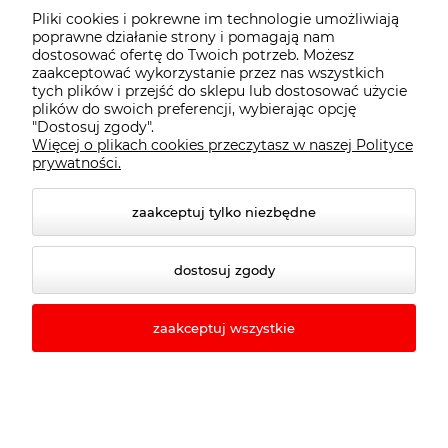
do
Prostownica do włosów
bl
su
Pliki cookies i pokrewne im technologie umożliwiają
poprawne działanie strony i pomagają nam
2 oceny
dostosować ofertę do Twoich potrzeb. Możesz
zaakceptować wykorzystanie przez nas wszystkich
5
299,00 zł
385,00 zł
3
2
Cena regularna:
tych plików i przejść do sklepu lub dostosować użycie
plików do swoich preferencji, wybierając opcję
299,00 zł
Najniższa cena:
Na
"Dostosuj zgody".
Więcej o plikach cookies przeczytasz w naszej Polityce
prywatności.
do koszyka
zaakceptuj tylko niezbędne
dostosuj zgody
Newsletter
zaakceptuj wszystkie
Podaj swój adres e-mail, jeżeli chcesz
otrzymywać informacje o nowościach i
promocjach.