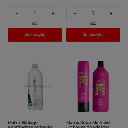
-
+
-
+
szt.
szt.
do koszyka
do koszyka
Matrix Biolage
Matrix Keep Me Vivid
Keratindose odżywka
Odżywka do włosów