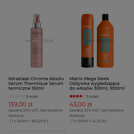
Kérastase Chroma Absolu
Matrix Mega Sleek
Sérum Thermique Serum
Odżywka wygładzająca
termiczne 150ml
do włosów 300ml, 1000ml
0 ocen
5 ocen
139,00 zł
43,00 zł
zawiera 23% VAT, bez kosztów
zawiera 23% VAT, bez kosztów
dostawy
dostawy
( 1 x 100ml = 185,29 zł )
( 1 x 100ml = 14,33 zł )