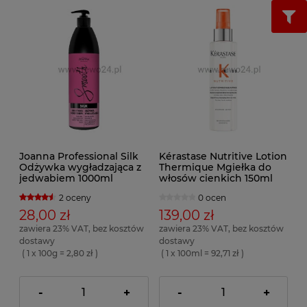
Joanna Professional Silk
Kérastase Nutritive Lotion
Odżywka wygładzająca z
Thermique Mgiełka do
jedwabiem 1000ml
włosów cienkich 150ml
2 oceny
0 ocen
28,00 zł
139,00 zł
zawiera 23% VAT, bez kosztów
zawiera 23% VAT, bez kosztów
dostawy
dostawy
( 1 x 100g = 2,80 zł )
( 1 x 100ml = 92,71 zł )
-
+
-
+