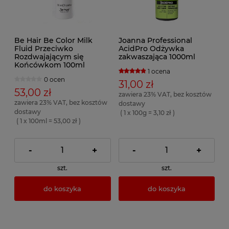
Be Hair Be Color Milk
Joanna Professional
Fluid Przeciwko
AcidPro Odżywka
Rozdwajającym się
zakwaszająca 1000ml
Końcówkom 100ml
1 ocena
0 ocen
31,00 zł
53,00 zł
zawiera 23% VAT, bez kosztów
zawiera 23% VAT, bez kosztów
dostawy
dostawy
( 1 x 100g = 3,10 zł )
( 1 x 100ml = 53,00 zł )
-
+
-
+
szt.
szt.
do koszyka
do koszyka