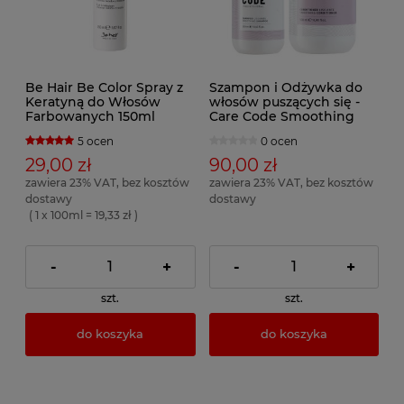
Be Hair Be Color Spray z
Szampon i Odżywka do
Keratyną do Włosów
włosów puszących się -
Farbowanych 150ml
Care Code Smoothing
5 ocen
0 ocen
29,00 zł
90,00 zł
zawiera 23% VAT, bez kosztów
zawiera 23% VAT, bez kosztów
dostawy
dostawy
( 1 x 100ml = 19,33 zł )
-
+
-
+
szt.
szt.
do koszyka
do koszyka