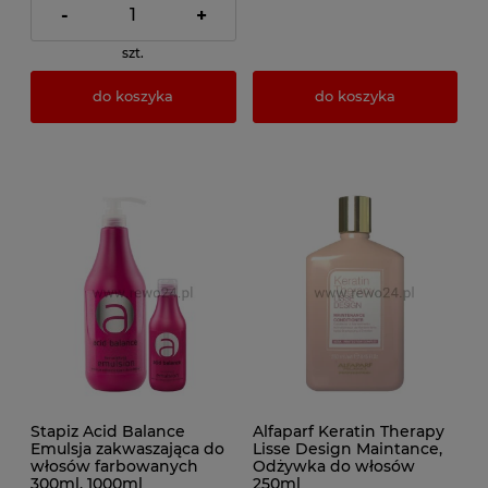
-
+
szt.
do koszyka
do koszyka
Stapiz Acid Balance
Alfaparf Keratin Therapy
Emulsja zakwaszająca do
Lisse Design Maintance,
włosów farbowanych
Odżywka do włosów
300ml, 1000ml
250ml