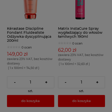
Kérastase Discipline
Matrix InstaCure Spray
Fondant Fluidealiste
wygładzający do włosów
Odżywka dyscyplinująca
łamliwych 190ml
200ml
0 ocen
0 ocen
62,00 zł
149,00 zł
zawiera 23% VAT, bez kosztów
zawiera 23% VAT, bez kosztów
dostawy
dostawy
( 1 x 100ml = 32,63 zł )
( 1 x 100ml = 74,50 zł )
-
+
-
+
szt.
szt.
do koszyka
do koszyka