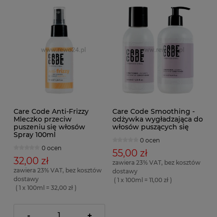
Care Code Anti-Frizzy
Care Code Smoothing -
Mleczko przeciw
odżywka wygładzająca do
puszeniu się włosów
włosów puszących się
Spray 100ml
0 ocen
0 ocen
55,00 zł
32,00 zł
zawiera 23% VAT, bez kosztów
zawiera 23% VAT, bez kosztów
dostawy
dostawy
( 1 x 100ml = 11,00 zł )
( 1 x 100ml = 32,00 zł )
-
+