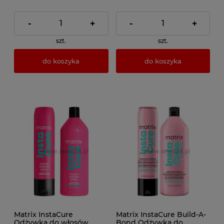
-
+
-
+
szt.
szt.
do koszyka
do koszyka
Matrix InstaCure
Matrix InstaCure Build-A-
Odżywka do włosów
Bond Odżywka do