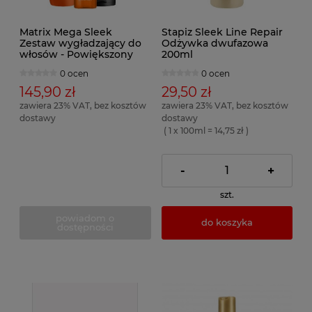
Matrix Mega Sleek
Stapiz Sleek Line Repair
Zestaw wygładzający do
Odżywka dwufazowa
włosów - Powiększony
200ml
0 ocen
0 ocen
145,90 zł
29,50 zł
zawiera 23% VAT, bez kosztów
zawiera 23% VAT, bez kosztów
dostawy
dostawy
( 1 x 100ml = 14,75 zł )
-
+
szt.
powiadom o
do koszyka
dostępności