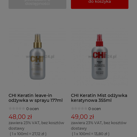
do koszyka
dostępności
CHI Keratin leave-in
CHI Keratin Mist odżywka
odżywka w sprayu 177ml
keratynowa 355ml
0 ocen
0 ocen
48,00 zł
49,00 zł
zawiera 23% VAT, bez kosztów
zawiera 23% VAT, bez kosztów
dostawy
dostawy
( 1 x 100ml = 27,12 zł )
( 1 x 100ml = 13,80 zł )