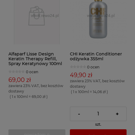
Alfaparf Lisse Design
CHI Keratin Conditioner
Keratin Therapy Refill,
odżywka 355ml
Spray Keratynowy 100ml
0 ocen
0 ocen
49,90 zł
69,00 zł
zawiera 23% VAT, bez kosztów
zawiera 23% VAT, bez kosztów
dostawy
dostawy
( 1 x 100ml = 14,06 zł )
( 1 x 100ml = 69,00 zł )
-
+
szt.
powiadom o