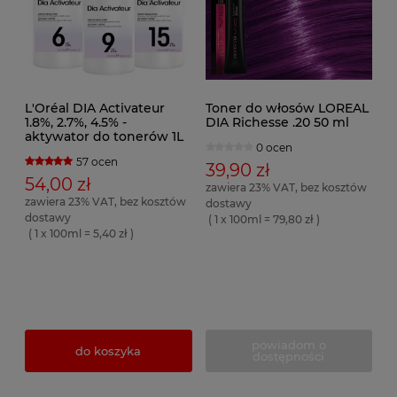
L'Oréal DIA Activateur
Toner do włosów LOREAL
1.8%, 2.7%, 4.5% -
DIA Richesse .20 50 ml
aktywator do tonerów 1L
0 ocen
57 ocen
39,90 zł
54,00 zł
zawiera 23% VAT, bez kosztów
zawiera 23% VAT, bez kosztów
dostawy
dostawy
( 1 x 100ml = 79,80 zł )
( 1 x 100ml = 5,40 zł )
powiadom o
do koszyka
dostępności