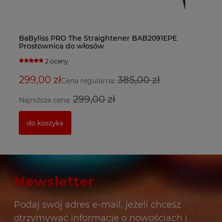
BaByliss PRO The Straightener BAB2091EPE
Fa
Ba
Prostownica do włosów
bl
su
2 oceny
299,00 zł
385,00 zł
3
2
Cena regularna:
299,00 zł
Najniższa cena:
Na
do koszyka
Newsletter
Podaj swój adres e-mail, jeżeli chcesz
otrzymywać informacje o nowościach i