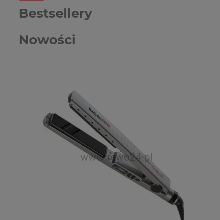
Bestsellery
Nowości
Re
Po
st
5