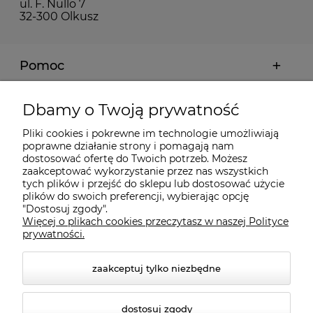
ul. F. Nullo 7
32-300 Olkusz
Pomoc
Moje konto
Dbamy o Twoją prywatność
Pliki cookies i pokrewne im technologie umożliwiają
Płatności i dostawa
poprawne działanie strony i pomagają nam
dostosować ofertę do Twoich potrzeb. Możesz
zaakceptować wykorzystanie przez nas wszystkich
tych plików i przejść do sklepu lub dostosować użycie
Informacje
plików do swoich preferencji, wybierając opcję
"Dostosuj zgody".
Więcej o plikach cookies przeczytasz w naszej Polityce
O nas
prywatności.
zaakceptuj tylko niezbędne
dostosuj zgody