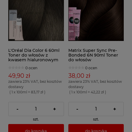
L'Oréal Dia Color 6 60ml
Matrix Super Sync Pre-
Toner do włosów z
Bonded 6N 90ml Toner
kwasem hialuronowym
do włosów
0 ocen
0 ocen
49,90 zł
38,00 zł
zawiera 23% VAT, bez kosztów
zawiera 23% VAT, bez kosztów
dostawy
dostawy
( 1 x 100ml = 83,17 zł )
( 1 x 100ml = 42,22 zł )
-
+
-
+
szt.
szt.
do koszyka
do koszyka