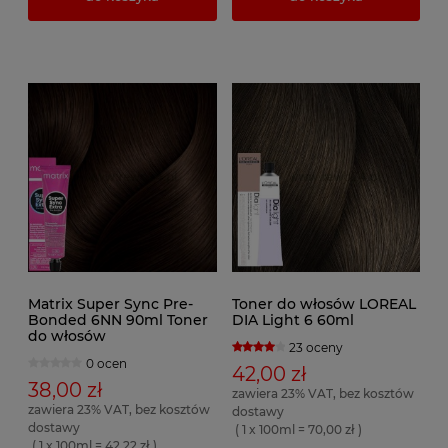
Matrix Super Sync Pre-
Toner do włosów LOREAL
Bonded 6NN 90ml Toner
DIA Light 6 60ml
do włosów
23 oceny
0 ocen
42,00 zł
38,00 zł
zawiera 23% VAT, bez kosztów
zawiera 23% VAT, bez kosztów
dostawy
dostawy
( 1 x 100ml = 70,00 zł )
( 1 x 100ml = 42,22 zł )