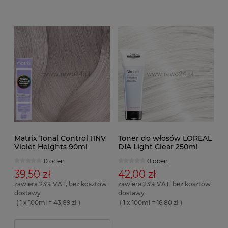
Matrix Tonal Control 11NV
Toner do włosów LOREAL
Violet Heights 90ml
DIA Light Clear 250ml
0 ocen
0 ocen
39,50 zł
42,00 zł
zawiera 23% VAT, bez kosztów
zawiera 23% VAT, bez kosztów
dostawy
dostawy
( 1 x 100ml = 43,89 zł )
( 1 x 100ml = 16,80 zł )