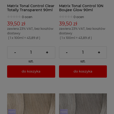
Matrix Tonal Control Clear
Matrix Tonal Control 10N
Totally Transparent 90ml
Boujee Glow 90ml
0 ocen
0 ocen
39,50 zł
39,50 zł
zawiera 23% VAT, bez kosztów
zawiera 23% VAT, bez kosztów
dostawy
dostawy
( 1 x 100ml = 43,89 zł )
( 1 x 100ml = 43,89 zł )
-
+
-
+
szt.
szt.
do koszyka
do koszyka