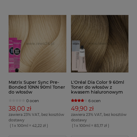
Matrix Super Sync Pre-
L'Oréal Dia Color 9 60ml
Bonded 10NN 90ml Toner
Toner do włosów z
do włosów
kwasem hialuronowym
0 ocen
6 ocen
38,00 zł
49,90 zł
zawiera 23% VAT, bez kosztów
zawiera 23% VAT, bez kosztów
dostawy
dostawy
( 1 x 100ml = 42,22 zł )
( 1 x 100ml = 83,17 zł )