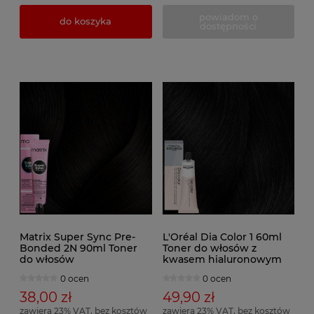
powiadom o
do koszyka
dostępności
Matrix Super Sync Pre-
L'Oréal Dia Color 1 60ml
Bonded 2N 90ml Toner
Toner do włosów z
do włosów
kwasem hialuronowym
0 ocen
0 ocen
38,00 zł
49,90 zł
zawiera 23% VAT, bez kosztów
zawiera 23% VAT, bez kosztów