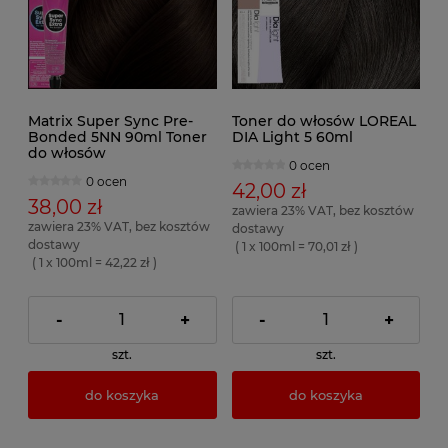
Matrix Super Sync Pre-
Toner do włosów LOREAL
Bonded 5NN 90ml Toner
DIA Light 5 60ml
do włosów
0 ocen
0 ocen
42,00 zł
38,00 zł
zawiera 23% VAT, bez kosztów
zawiera 23% VAT, bez kosztów
dostawy
dostawy
( 1 x 100ml = 70,01 zł )
( 1 x 100ml = 42,22 zł )
-
+
-
+
szt.
szt.
do koszyka
do koszyka