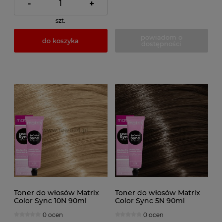
-
+
szt.
powiadom o
do koszyka
dostępności
Toner do włosów Matrix
Toner do włosów Matrix
Color Sync 10N 90ml
Color Sync 5N 90ml
0 ocen
0 ocen