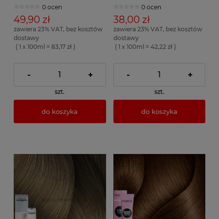
0 ocen
0 ocen
49,90 zł
38,00 zł
zawiera 23% VAT, bez kosztów
zawiera 23% VAT, bez kosztów
dostawy
dostawy
( 1 x 100ml = 83,17 zł )
( 1 x 100ml = 42,22 zł )
-
+
-
+
szt.
szt.
do koszyka
do koszyka