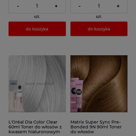
-
+
-
+
szt.
szt.
do koszyka
do koszyka
L'Oréal Dia Color Clear
Matrix Super Sync Pre-
60ml Toner do włosów z
Bonded 9N 90ml Toner
kwasem hialuronowym
do włosów