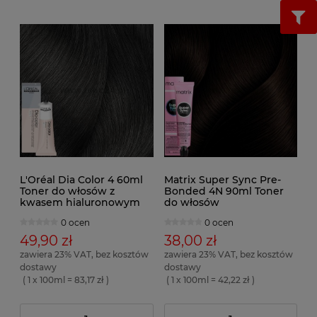
L'Oréal Dia Color 4 60ml
Matrix Super Sync Pre-
Toner do włosów z
Bonded 4N 90ml Toner
kwasem hialuronowym
do włosów
0 ocen
0 ocen
49,90 zł
38,00 zł
zawiera 23% VAT, bez kosztów
zawiera 23% VAT, bez kosztów
dostawy
dostawy
( 1 x 100ml = 83,17 zł )
( 1 x 100ml = 42,22 zł )