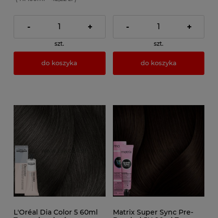
-
+
-
+
szt.
szt.
do koszyka
do koszyka
L'Oréal Dia Color 5 60ml
Matrix Super Sync Pre-