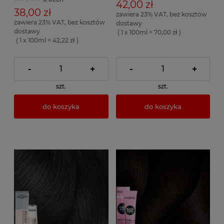
42,00 zł
38,00 zł
zawiera 23% VAT, bez kosztów
zawiera 23% VAT, bez kosztów
dostawy
dostawy
( 1 x 100ml = 70,00 zł )
( 1 x 100ml = 42,22 zł )
-
+
-
+
szt.
szt.
do koszyka
do koszyka