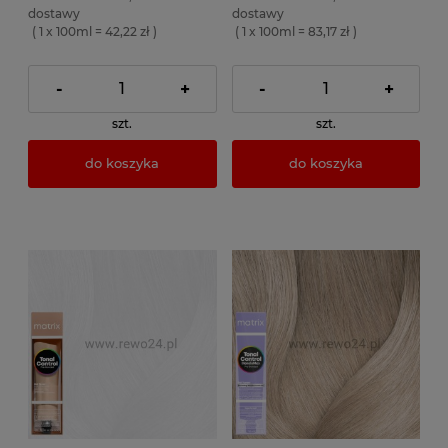
dostawy
dostawy
( 1 x 100ml = 42,22 zł )
( 1 x 100ml = 83,17 zł )
-
+
-
+
szt.
szt.
do koszyka
do koszyka