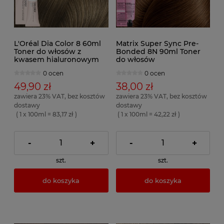
L'Oréal Dia Color 8 60ml
Matrix Super Sync Pre-
Toner do włosów z
Bonded 8N 90ml Toner
kwasem hialuronowym
do włosów
0 ocen
0 ocen
49,90 zł
38,00 zł
zawiera 23% VAT, bez kosztów
zawiera 23% VAT, bez kosztów
dostawy
dostawy
( 1 x 100ml = 83,17 zł )
( 1 x 100ml = 42,22 zł )
-
+
-
+
szt.
szt.
do koszyka
do koszyka