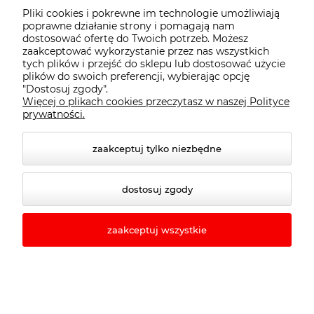
Pliki cookies i pokrewne im technologie umożliwiają
wrażenie. Nie czekaj dłużej - wypróbuj toner na
poprawne działanie strony i pomagają nam
naturalne włosy i przekonaj się, jakie niesamowite
dostosować ofertę do Twoich potrzeb. Możesz
efekty może przynieść Twoim włosom!
zaakceptować wykorzystanie przez nas wszystkich
tych plików i przejść do sklepu lub dostosować użycie
plików do swoich preferencji, wybierając opcję
"Dostosuj zgody".
Więcej o plikach cookies przeczytasz w naszej Polityce
prywatności.
zaakceptuj tylko niezbędne
Darmowa dostawa
dostosuj zgody
Kup więcej i oszczędzaj więcej!
Darmowa dostawa (InPost Paczkomat
zaakceptuj wszystkie
24/7) już od 299,00 zł.