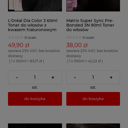
L'Oréal Dia Color 3 60ml
Matrix Super Sync Pre-
Toner do włosów z
Bonded 3N 90ml Toner
kwasem hialuronowym
do włosów
0 ocen
0 ocen
49,90 zł
38,00 zł
zawiera 23% VAT, bez kosztów
zawiera 23% VAT, bez kosztów
dostawy
dostawy
( 1 x 100ml = 83,17 zł )
( 1 x 100ml = 42,22 zł )
-
+
-
+
szt.
szt.
do koszyka
do koszyka