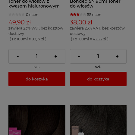
Toner do włosów z
Bonded 5N 90ml Toner
kwasem hialuronowym
do włosów
0 ocen
55 ocen
49,90 zł
38,00 zł
zawiera 23% VAT, bez kosztów
zawiera 23% VAT, bez kosztów
dostawy
dostawy
( 1 x 100ml = 83,17 zł )
( 1 x 100ml = 42,22 zł )
-
+
-
+
szt.
szt.
do koszyka
do koszyka