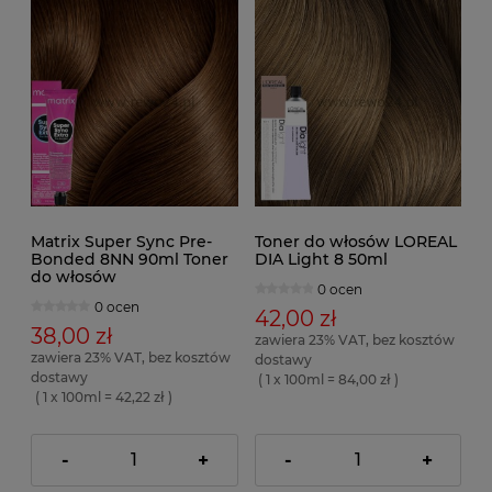
Matrix Super Sync Pre-
Toner do włosów LOREAL
Bonded 8NN 90ml Toner
DIA Light 8 50ml
do włosów
0 ocen
0 ocen
42,00 zł
38,00 zł
zawiera 23% VAT, bez kosztów
zawiera 23% VAT, bez kosztów
dostawy
dostawy
( 1 x 100ml = 84,00 zł )
( 1 x 100ml = 42,22 zł )
-
+
-
+