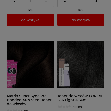
-
+
-
+
szt.
szt.
do koszyka
do koszyka
Matrix Super Sync Pre-
Toner do włosów LOREAL
Bonded 4NN 90ml Toner
DIA Light 4 60ml
do włosów
0 ocen
0 ocen