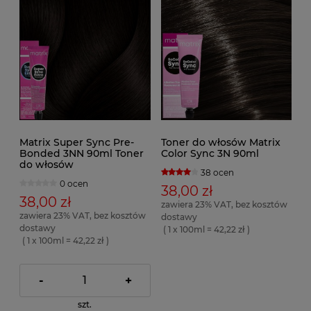
Matrix Super Sync Pre-
Toner do włosów Matrix
Bonded 3NN 90ml Toner
Color Sync 3N 90ml
do włosów
38 ocen
0 ocen
38,00 zł
38,00 zł
zawiera 23% VAT, bez kosztów
zawiera 23% VAT, bez kosztów
dostawy
dostawy
( 1 x 100ml = 42,22 zł )
( 1 x 100ml = 42,22 zł )
-
+
szt.