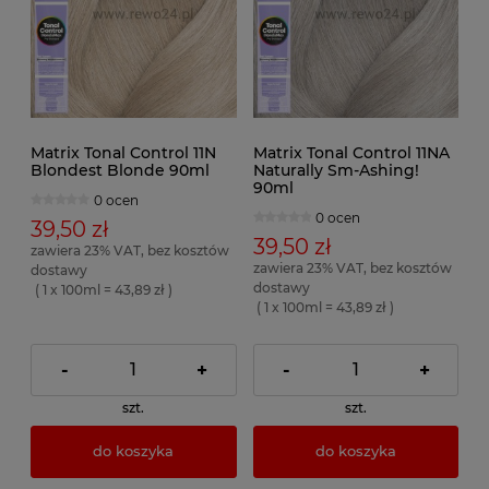
Matrix Tonal Control 11N
Matrix Tonal Control 11NA
Blondest Blonde 90ml
Naturally Sm-Ashing!
90ml
0 ocen
0 ocen
39,50 zł
39,50 zł
zawiera 23% VAT, bez kosztów
zawiera 23% VAT, bez kosztów
dostawy
dostawy
( 1 x 100ml = 43,89 zł )
( 1 x 100ml = 43,89 zł )
-
+
-
+
szt.
szt.
do koszyka
do koszyka