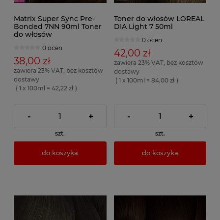
Matrix Super Sync Pre-
Toner do włosów LOREAL
Bonded 7NN 90ml Toner
DIA Light 7 50ml
do włosów
0 ocen
0 ocen
42,00 zł
38,00 zł
zawiera 23% VAT, bez kosztów
zawiera 23% VAT, bez kosztów
dostawy
dostawy
( 1 x 100ml = 84,00 zł )
( 1 x 100ml = 42,22 zł )
-
+
-
+
szt.
szt.
do koszyka
do koszyka