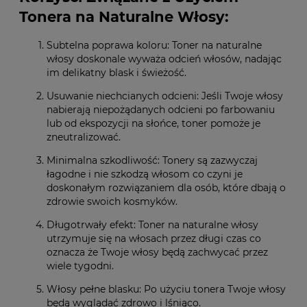
Tonera na Naturalne Włosy:
Subtelna poprawa koloru: Toner na naturalne
włosy doskonale wyważa odcień włosów, nadając
im delikatny blask i świeżość.
Usuwanie niechcianych odcieni: Jeśli Twoje włosy
nabierają niepożądanych odcieni po farbowaniu
lub od ekspozycji na słońce, toner pomoże je
zneutralizować.
Minimalna szkodliwość: Tonery są zazwyczaj
łagodne i nie szkodzą włosom co czyni je
doskonałym rozwiązaniem dla osób, które dbają o
zdrowie swoich kosmyków.
Długotrwały efekt: Toner na naturalne włosy
utrzymuje się na włosach przez długi czas co
oznacza że Twoje włosy będą zachwycać przez
wiele tygodni.
Włosy pełne blasku: Po użyciu tonera Twoje włosy
będą wyglądać zdrowo i lśniąco.