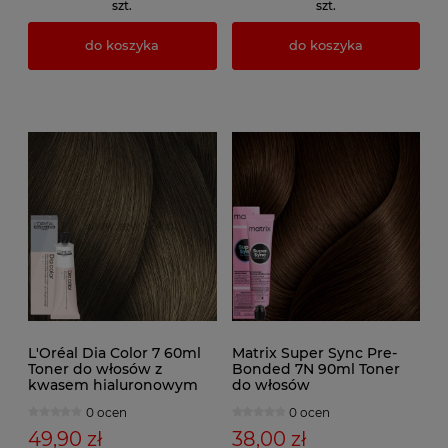
szt.
szt.
do koszyka
do koszyka
L'Oréal Dia Color 7 60ml
Matrix Super Sync Pre-
Toner do włosów z
Bonded 7N 90ml Toner
kwasem hialuronowym
do włosów
0 ocen
0 ocen
49,90 zł
38,00 zł