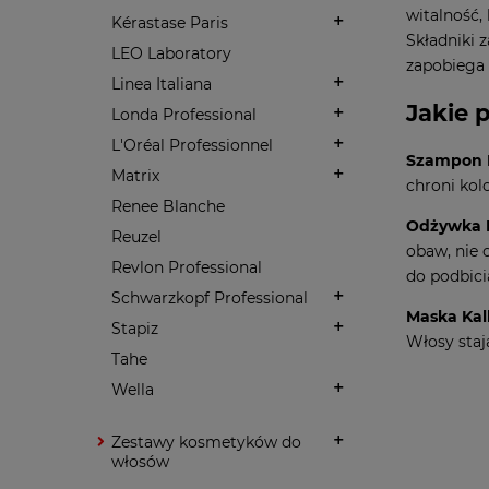
witalność,
Kérastase Paris
Składniki 
LEO Laboratory
zapobiega 
Linea Italiana
Jakie 
Londa Professional
L'Oréal Professionnel
Szampon K
Matrix
chroni kol
Renee Blanche
Odżywka 
Reuzel
obaw, nie 
Revlon Professional
do podbici
Schwarzkopf Professional
Maska Kal
Stapiz
Włosy staj
Tahe
Wella
Zestawy kosmetyków do
włosów