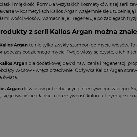
 blask i miękkość. Formuła wszystkich kosmetyków z tej serii z
zawarte w kosmetykach Kallos Argan wzajemnie się uzupełniają 
łamliwości włosów, wzmacnia je i regeneruje po zabiegach fryzj
produkty z serii Kallos Argan można znal
allos Argan
to nie tylko zwykły szampon do mycia włosów. To d
or podczas codziennego mycia. Twoje włosy są czyste, a ich inte
Kallos Argan
dla dodatkowej dawki nawilżenia i regeneracji p
obciąży włosów - wręcz przeciwnie! Odżywka Kallos Argan sprawia
a świata.
los Argan
do włosów potrzebujących intensywnego zabiegu. Sięgn
ą się jedwabiście gładkie a intensywność koloru utrzymuje się na