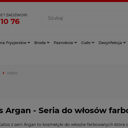
IE? ZADZWOŃ!
 10 76
ia Fryzjerskie
Broda
Paznokcie
Ciało
Dezynfekcja
Kallos
os Argan - Seria do włosów fa
allos z serii Argan to
kosmetyki do włosów farbowanych
które c