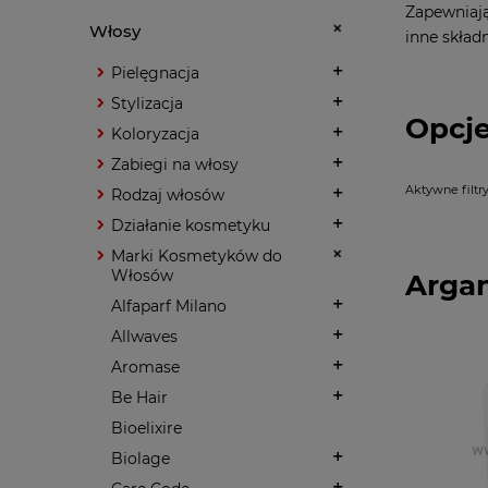
Zapewniają
Włosy
inne skład
Pielęgnacja
Stylizacja
Opcje
Koloryzacja
Zabiegi na włosy
Aktywne filtry
Rodzaj włosów
Działanie kosmetyku
Marki Kosmetyków do
Włosów
Arga
Alfaparf Milano
Allwaves
Aromase
Be Hair
Bioelixire
Biolage