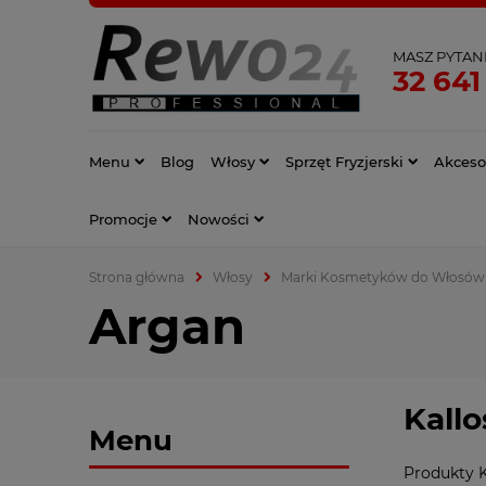
MASZ PYTAN
32 641
Menu
Blog
Włosy
Sprzęt Fryzjerski
Akcesor
Promocje
Nowości
Strona główna
Włosy
Marki Kosmetyków do Włosów
Argan
Kall
Menu
Produkty K