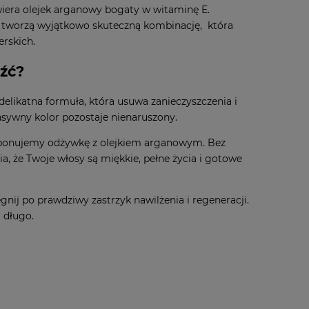
awiera olejek arganowy bogaty w witaminę E.
i tworzą wyjątkowo skuteczną kombinację, która
erskich.
eźć?
elikatna formuła, która usuwa zanieczyszczenia i
nsywny kolor pozostaje nienaruszony.
roponujemy odżywkę z olejkiem arganowym. Bez
, że Twoje włosy są miękkie, pełne życia i gotowe
ij po prawdziwy zastrzyk nawilżenia i regeneracji.
 długo.