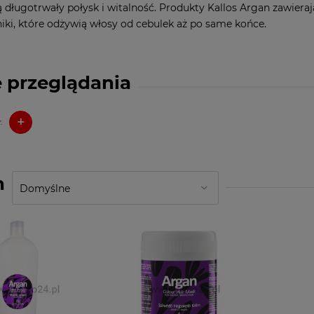
 długotrwały połysk i witalność. Produkty Kallos Argan zawiera
niki, które odżywią włosy od cebulek aż po same końce.
 przeglądania
+
:
n