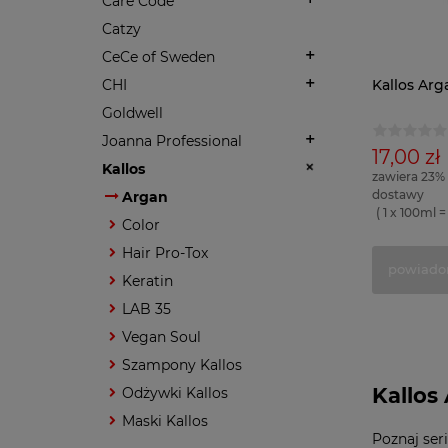
Care Code
Catzy
CeCe of Sweden
CHI
Kallos Ar
Goldwell
Joanna Professional
17,00 zł
Kallos
zawiera 23%
dostawy
Argan
( 1 x 100ml = 
Color
Hair Pro-Tox
powiado
Keratin
LAB 35
Vegan Soul
Szampony Kallos
Kallos
Odżywki Kallos
Maski Kallos
Poznaj ser