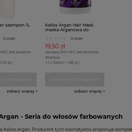
gan szampon 1L
Kallos Argan Hair Mask
maska Arganowa do
włosów farbowanych 1L
0 ocen
0 ocen
19,50 zł
 VAT, bez kosztów
zawiera 23% VAT, bez kosztów
dostawy
1,70 zł )
( 1 x 100ml = 1,95 zł )
m o dostępności
powiadom o dostępności
zobacz więcej
zobacz więcej
 Argan - Seria do włosów farbowanych
ię Kallos Argan. Producent tych kosmetyków proponuje komple