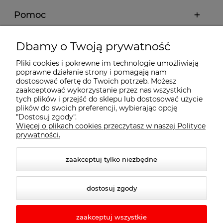
Pomoc
Moje konto
Dbamy o Twoją prywatność
Pliki cookies i pokrewne im technologie umożliwiają
Płatności i dostawa
poprawne działanie strony i pomagają nam
dostosować ofertę do Twoich potrzeb. Możesz
zaakceptować wykorzystanie przez nas wszystkich
Informacje
tych plików i przejść do sklepu lub dostosować użycie
plików do swoich preferencji, wybierając opcję
"Dostosuj zgody".
Więcej o plikach cookies przeczytasz w naszej Polityce
O nas
prywatności.
zaakceptuj tylko niezbędne
dostosuj zgody
zaakceptuj wszystkie