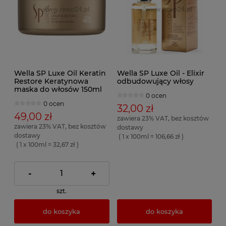
Wella SP Luxe Oil Keratin
Wella SP Luxe Oil - Elixir
Restore Keratynowa
odbudowujący włosy
maska do włosów 150ml
0 ocen
0 ocen
32,00 zł
49,00 zł
zawiera 23% VAT, bez kosztów
zawiera 23% VAT, bez kosztów
dostawy
dostawy
( 1 x 100ml = 106,66 zł )
( 1 x 100ml = 32,67 zł )
-
+
szt.
do koszyka
do koszyka