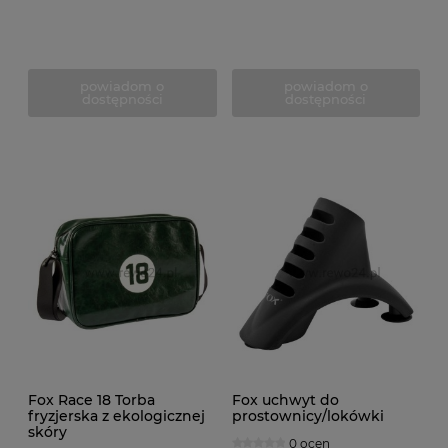
powiadom o
powiadom o
dostępności
dostępności
Fox Race 18 Torba
Fox uchwyt do
fryzjerska z ekologicznej
prostownicy/lokówki
skóry
0 ocen