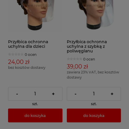
Przyłbica ochronna
Przyłbica ochronna
uchylna dla dzieci
uchylna z szybką z
poliwęglanu
0 ocen
0 ocen
24,00 zł
39,00 zł
bez kosztów dostawy
zawiera 23% VAT, bez kosztów
dostawy
-
+
-
+
szt.
szt.
do koszyka
do koszyka