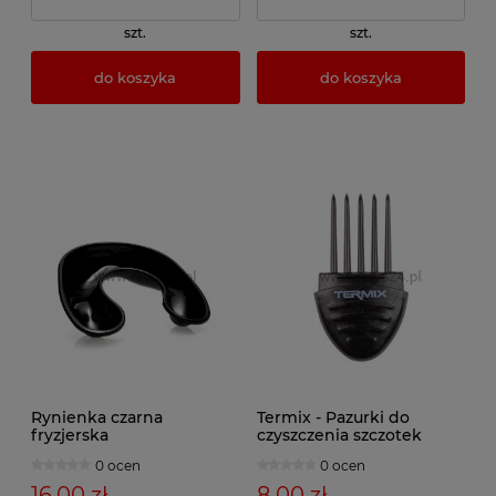
szt.
szt.
do koszyka
do koszyka
Rynienka czarna
Termix - Pazurki do
fryzjerska
czyszczenia szczotek
0 ocen
0 ocen
16,00 zł
8,00 zł