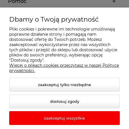
Pomoc
Moje konto
Dbamy o Twoją prywatność
Pliki cookies i pokrewne im technologie umożliwiają
Płatności i dostawa
poprawne działanie strony i pomagają nam
dostosować ofertę do Twoich potrzeb. Możesz
zaakceptować wykorzystanie przez nas wszystkich
tych plików i przejść do sklepu lub dostosować użycie
Informacje
plików do swoich preferencji, wybierając opcję
"Dostosuj zgody".
Więcej o plikach cookies przeczytasz w naszej Polityce
O nas
prywatności.
zaakceptuj tylko niezbędne
dostosuj zgody
zaakceptuj wszystkie
© 2026 rewo24.pl. Wszelkie prawa zastrzeżone.