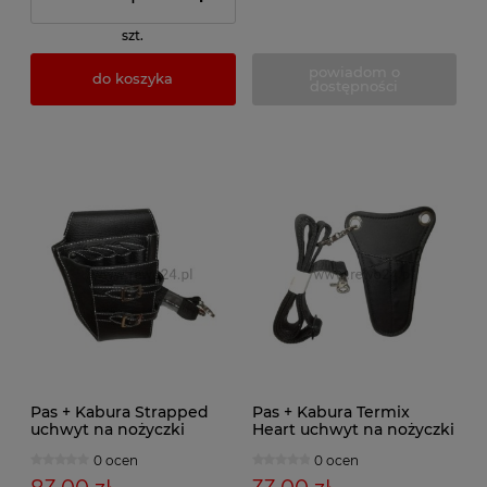
szt.
powiadom o
do koszyka
dostępności
Pas + Kabura Strapped
Pas + Kabura Termix
uchwyt na nożyczki
Heart uchwyt na nożyczki
0 ocen
0 ocen