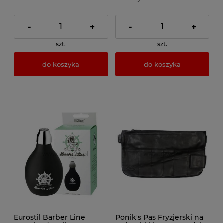
-
+
-
+
szt.
szt.
do koszyka
do koszyka
Eurostil Barber Line
Ponik's Pas Fryzjerski na