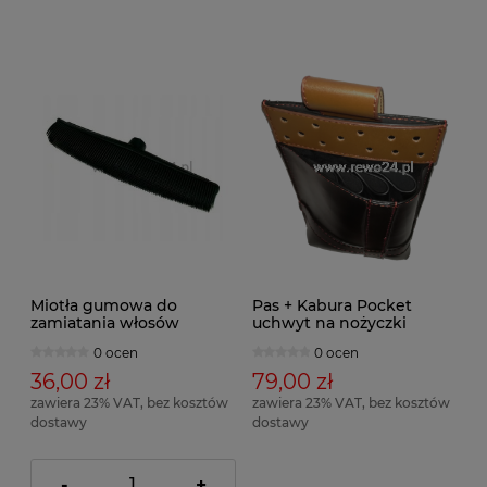
Miotła gumowa do
Pas + Kabura Pocket
zamiatania włosów
uchwyt na nożyczki
0 ocen
0 ocen
36,00 zł
79,00 zł
zawiera 23% VAT, bez kosztów
zawiera 23% VAT, bez kosztów
dostawy
dostawy
-
+