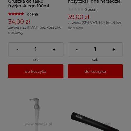
Gruszka do talku
nożyczki i inne narzędzia
fryzjerskiego 100ml
0 ocen
1 ocena
39,00 zł
34,00 zł
zawiera 23% VAT, bez kosztów
zawiera 23% VAT, bez kosztów
dostawy
dostawy
-
+
-
+
szt.
szt.
do koszyka
do koszyka