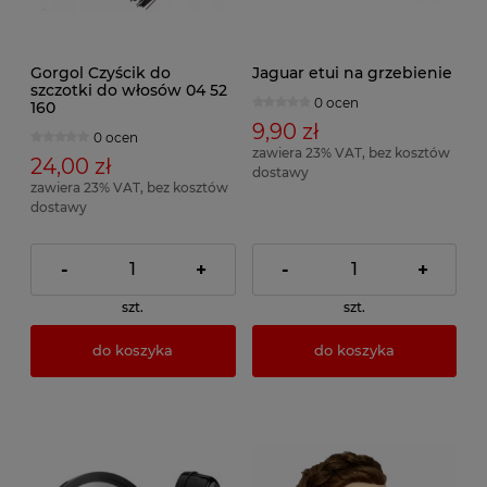
Gorgol Czyścik do
Jaguar etui na grzebienie
szczotki do włosów 04 52
0 ocen
160
9,90 zł
0 ocen
zawiera 23% VAT, bez kosztów
24,00 zł
dostawy
zawiera 23% VAT, bez kosztów
dostawy
-
+
-
+
szt.
szt.
do koszyka
do koszyka