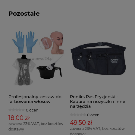
Pozostałe
Profesjonalny zestaw do
Poniks Pas Fryzjerski -
farbowania włosów
Kabura na nożyczki i inne
narzędzia
0 ocen
0 ocen
18,00 zł
49,50 zł
zawiera 23% VAT, bez kosztów
zawiera 23% VAT, bez kosztów
dostawy
dostawy