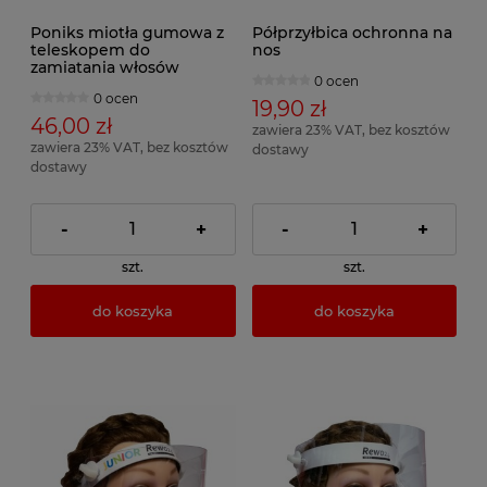
Poniks miotła gumowa z
Półprzyłbica ochronna na
teleskopem do
nos
zamiatania włosów
0 ocen
0 ocen
19,90 zł
46,00 zł
zawiera 23% VAT, bez kosztów
zawiera 23% VAT, bez kosztów
dostawy
dostawy
-
+
-
+
szt.
szt.
do koszyka
do koszyka