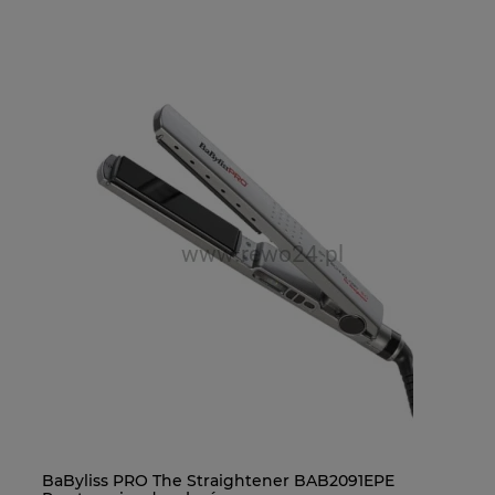
BaByliss PRO The Straightener BAB2091EPE
Ba
Fa
Ba