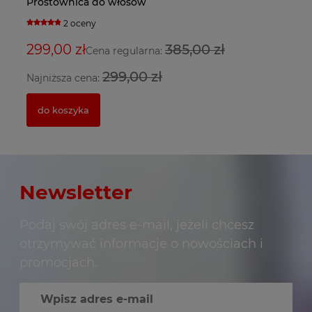
Prostownica do włosów
Su
bl
su
2 oceny
299,00 zł
385,00 zł
9
3
2
Cena regularna:
299,00 zł
Najniższa cena:
Na
do koszyka
Newsletter
Podaj swój adres e-mail, jeżeli chcesz
otrzymywać informacje o nowościach i
promocjach.