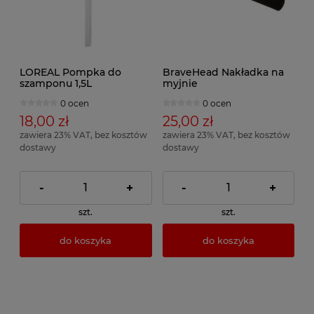
LOREAL Pompka do
BraveHead Nakładka na
szamponu 1,5L
myjnie
0 ocen
0 ocen
18,00 zł
25,00 zł
zawiera 23% VAT, bez kosztów
zawiera 23% VAT, bez kosztów
dostawy
dostawy
-
+
-
+
szt.
szt.
do koszyka
do koszyka