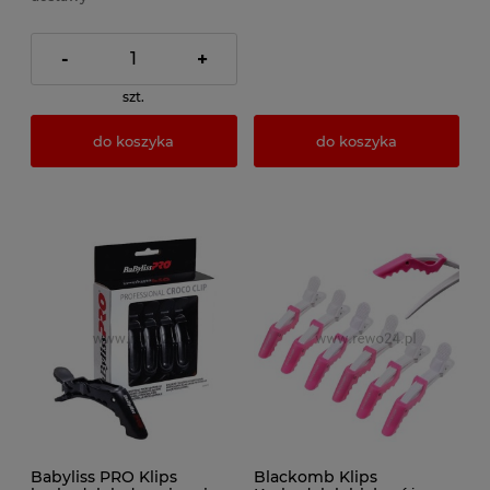
-
+
szt.
do koszyka
do koszyka
Babyliss PRO Klips
Blackomb Klips