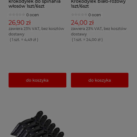
krokodylek do spinania
Krokodylek biało-różowy
włosów 1szt/6szt
1szt/6szt
0 ocen
0 ocen
26,90 zł
24,00 zł
zawiera 23% VAT, bez kosztów
zawiera 23% VAT, bez kosztów
dostawy
dostawy
( 1 szt. = 4,49 zł )
( 1 szt. = 24,00 zł )
do koszyka
do koszyka