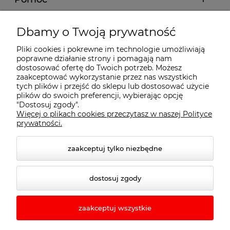
Moje konto
Dbamy o Twoją prywatność
Pliki cookies i pokrewne im technologie umożliwiają
Płatności i dostawa
poprawne działanie strony i pomagają nam
dostosować ofertę do Twoich potrzeb. Możesz
zaakceptować wykorzystanie przez nas wszystkich
Informacje
tych plików i przejść do sklepu lub dostosować użycie
plików do swoich preferencji, wybierając opcję
"Dostosuj zgody".
Więcej o plikach cookies przeczytasz w naszej Polityce
O nas
prywatności.
zaakceptuj tylko niezbędne
dostosuj zgody
zaakceptuj wszystkie
© 2026 rewo24.pl. Wszelkie prawa zastrzeżone.