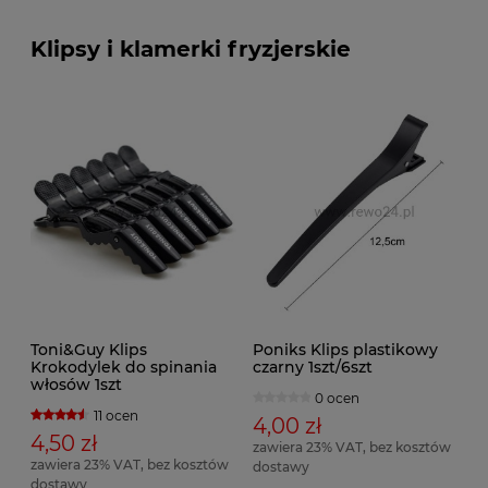
Klipsy i klamerki fryzjerskie
Toni&Guy Klips
Poniks Klips plastikowy
Krokodylek do spinania
czarny 1szt/6szt
włosów 1szt
0 ocen
11 ocen
4,00 zł
4,50 zł
zawiera 23% VAT, bez kosztów
zawiera 23% VAT, bez kosztów
dostawy
dostawy