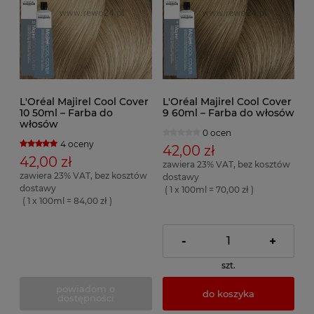
L'Oréal Majirel Cool Cover
L'Oréal Majirel Cool Cover
10 50ml – Farba do
9 60ml – Farba do włosów
włosów
0 ocen
4 oceny
42,00 zł
42,00 zł
zawiera 23% VAT, bez kosztów
zawiera 23% VAT, bez kosztów
dostawy
dostawy
( 1 x 100ml = 70,00 zł )
( 1 x 100ml = 84,00 zł )
-
+
szt.
powiadom o
do koszyka
dostępności