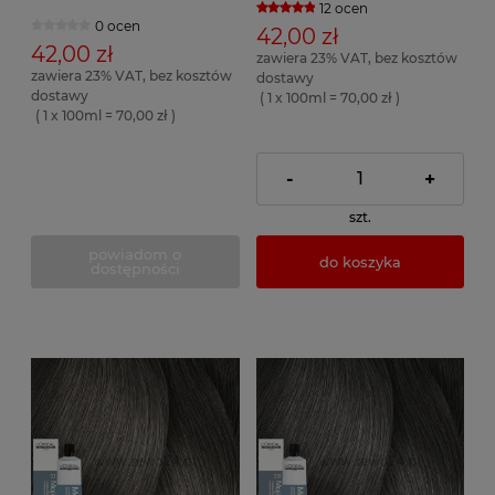
12 ocen
0 ocen
42,00 zł
42,00 zł
zawiera 23% VAT, bez kosztów
zawiera 23% VAT, bez kosztów
dostawy
dostawy
( 1 x 100ml = 70,00 zł )
( 1 x 100ml = 70,00 zł )
-
+
szt.
powiadom o
do koszyka
dostępności