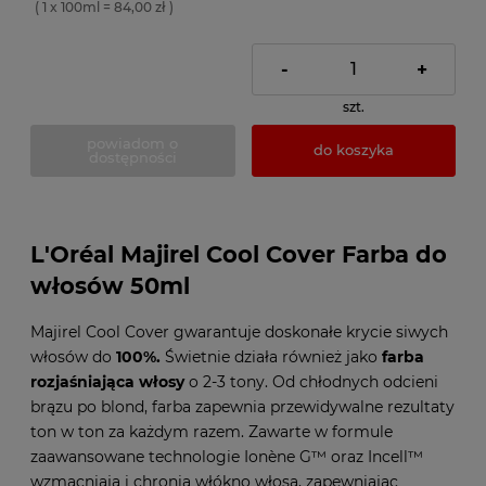
( 1 x 100ml = 84,00 zł )
-
+
szt.
powiadom o
do koszyka
dostępności
L'Oréal Majirel Cool Cover Farba do
włosów 50ml
Majirel Cool Cover gwarantuje doskonałe krycie siwych
włosów do
100%.
Świetnie działa również jako
farba
rozjaśniająca włosy
o 2-3 tony. Od chłodnych odcieni
brązu po blond, farba zapewnia przewidywalne rezultaty
ton w ton za każdym razem. Zawarte w formule
zaawansowane technologie Ionène G™ oraz Incell™
wzmacniają i chronią włókno włosa, zapewniając