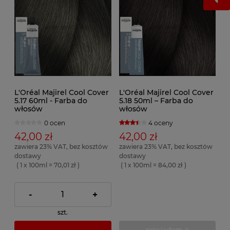
L'Oréal Majirel Cool Cover
L'Oréal Majirel Cool Cover
5.17 60ml - Farba do
5.18 50ml – Farba do
włosów
włosów
0 ocen
4 oceny
42,00 zł
42,00 zł
zawiera 23% VAT, bez kosztów
zawiera 23% VAT, bez kosztów
dostawy
dostawy
( 1 x 100ml = 70,01 zł )
( 1 x 100ml = 84,00 zł )
-
+
szt.
powiadom o