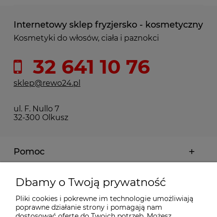
Internetowy sklep fryzjersko - kosmetyczny
Kosmetyki do włosów, ciała i paznokci
32 641 10 76
sklep@rewo24.pl
ul. F. Nullo 7
32-300 Olkusz
Pomoc
Moje konto
Dbamy o Twoją prywatność
Pliki cookies i pokrewne im technologie umożliwiają
Płatności i dostawa
poprawne działanie strony i pomagają nam
dostosować ofertę do Twoich potrzeb. Możesz