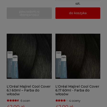
szt.
powiadom o
do koszyka
dostępności
L'Oréal Majirel Cool Cover
L'Oréal Majirel Cool Cover
6.1 60ml – Farba do
6.17 60ml - Farba do
włosów
włosów
6 ocen
4 oceny
42,00 zł
42,00 zł