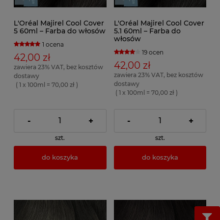
L'Oréal Majirel Cool Cover
L'Oréal Majirel Cool Cover
5 60ml – Farba do włosów
5.1 60ml – Farba do
włosów
1 ocena
19 ocen
42,00 zł
42,00 zł
zawiera 23% VAT, bez kosztów
zawiera 23% VAT, bez kosztów
dostawy
dostawy
( 1 x 100ml = 70,00 zł )
( 1 x 100ml = 70,00 zł )
-
+
-
+
szt.
szt.
do koszyka
do koszyka