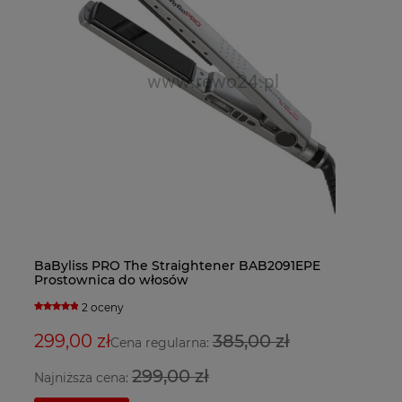
BaByliss PRO The Straightener BAB2091EPE
Ba
Fa
Ba
Prostownica do włosów
Su
bl
su
2 oceny
299,00 zł
385,00 zł
9
3
2
Cena regularna:
299,00 zł
Najniższa cena:
Na