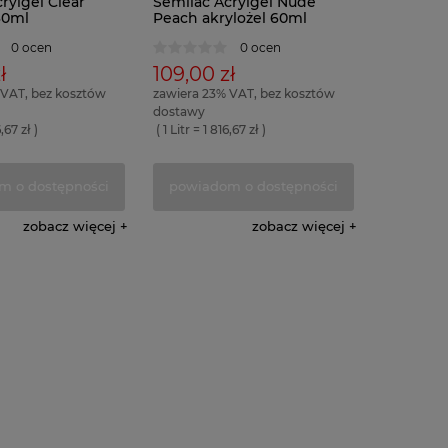
rylgel Clear
Semilac Acrylgel Nude
60ml
Peach akrylożel 60ml
0 ocen
0 ocen
ł
109,00 zł
 VAT, bez kosztów
zawiera 23% VAT, bez kosztów
dostawy
6,67 zł )
( 1 Litr = 1 816,67 zł )
m o dostępności
powiadom o dostępności
zobacz więcej
zobacz więcej