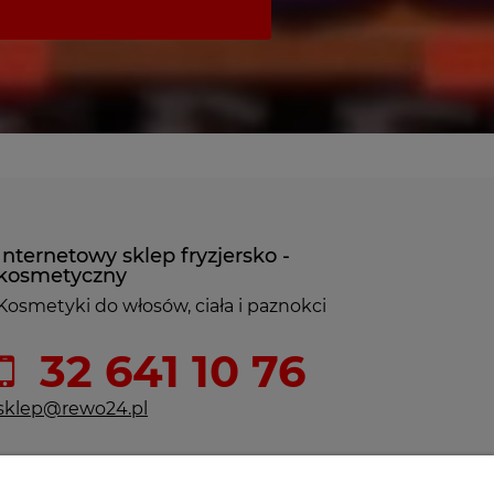
Internetowy sklep fryzjersko -
kosmetyczny
Kosmetyki do włosów, ciała i paznokci
32 641 10 76
sklep@rewo24.pl
ul. F. Nullo 7
32-300 Olkusz