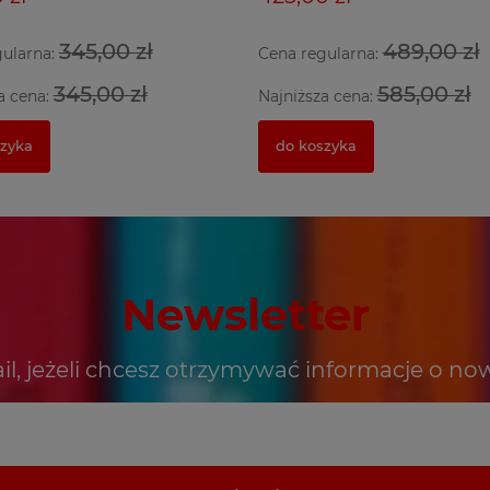
345,00 zł
489,00 zł
gularna:
Cena regularna:
345,00 zł
585,00 zł
a cena:
Najniższa cena:
szyka
do koszyka
Newsletter
il, jeżeli chcesz otrzymywać informacje o no