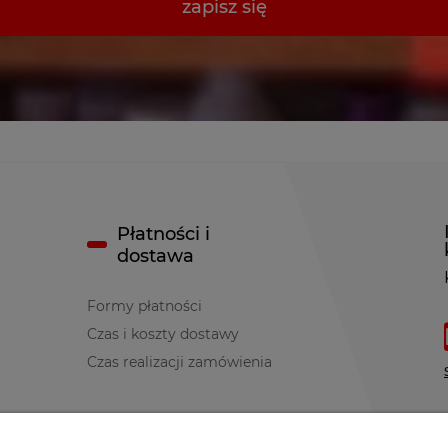
zapisz się
Płatności i
dostawa
Formy płatności
Czas i koszty dostawy
Czas realizacji zamówienia