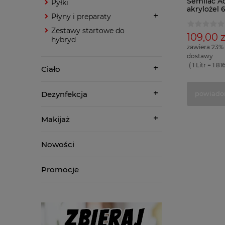
Semilac Ac
Pyłki
akrylożel 
Płyny i preparaty
Zestawy startowe do
109,00 z
hybryd
zawiera 23%
dostawy
( 1 Litr = 1 81
Ciało
Dezynfekcja
powiado
Makijaż
Nowości
Promocje