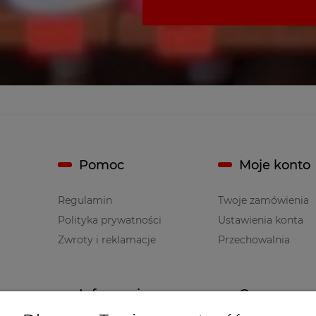
Pomoc
Moje konto
Regulamin
Twoje zamówienia
Polityka prywatności
Ustawienia konta
Zwroty i reklamacje
Przechowalnia
Informacje
O nas