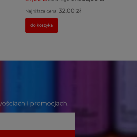
32,00 zł
Najniższa cena:
powiado
do koszyka
wościach i promocjach.