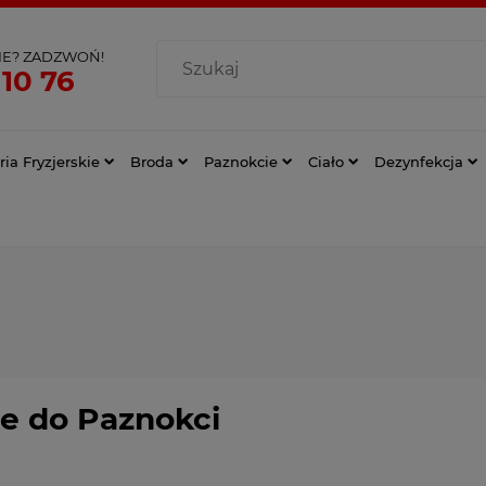
IE? ZADZWOŃ!
 10 76
ia Fryzjerskie
Broda
Paznokcie
Ciało
Dezynfekcja
le do Paznokci