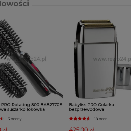
Nowości
s PRO Rotating 800 BAB2770E
Babyliss PRO Golarka
owa suszarko‑lokówka
bezprzewodowa
3 oceny
18 ocen
 zł
425,00 zł