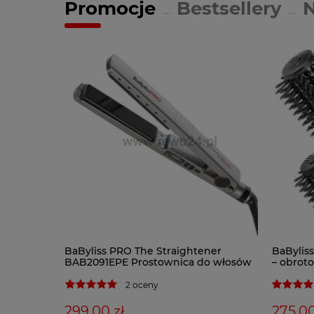
Promocje
Bestsellery
BaByliss PRO The Straightener
BaBylis
BAB2091EPE Prostownica do włosów
– obrot
2 oceny
299,00 zł
275,00