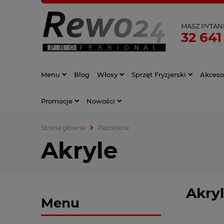
MASZ PYTAN
32 641
Menu
Blog
Włosy
Sprzęt Fryzjerski
Akcesor
Promocje
Nowości
Strona główna
Paznokcie
Akryle
Akry
Menu