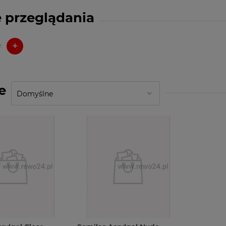
 przeglądania
+
:
e