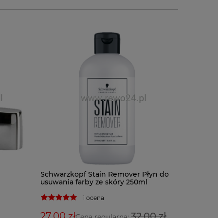
BaByliss
Schwarzkopf Stain Remover Płyn do
BAB7000I
usuwania farby ze skóry 250ml
1 ocena
599,00 
27,00 zł
32,00 zł
Cena regularna: