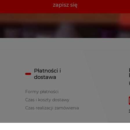
zapisz się
Płatności i
dostawa
Formy płatności
Czas i koszty dostawy
Czas realizacji zamówienia