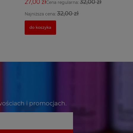
599,00 
27,00 zł
32,00 zł
Cena regularna:
32,00 zł
Najniższa cena:
powiado
do koszyka
wościach i promocjach.