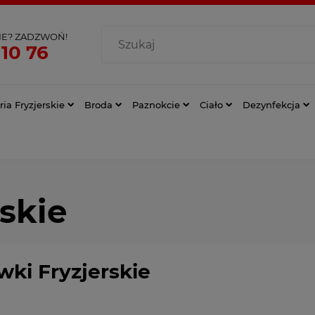
IE? ZADZWOŃ!
 10 76
ia Fryzjerskie
Broda
Paznokcie
Ciało
Dezynfekcja
skie
wki Fryzjerskie