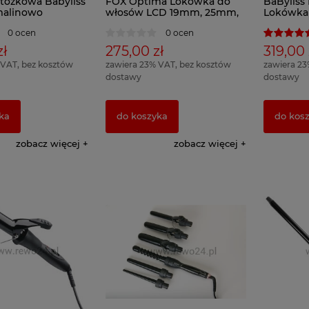
tożkowa Babyliss
FOX Optima Lokówka do
BaByliss
malinowo
włosów LCD 19mm, 25mm,
Lokówka 
32mm, 38mm
19, 25, 3
0 ocen
0 ocen
zł
275,00 zł
319,00 
 VAT, bez kosztów
zawiera 23% VAT, bez kosztów
zawiera 23
dostawy
dostawy
ka
do koszyka
do kos
zobacz więcej
zobacz więcej