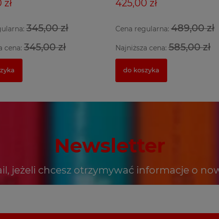
 zł
425,00 zł
345,00 zł
489,00 zł
gularna:
Cena regularna:
345,00 zł
585,00 zł
a cena:
Najniższa cena:
szyka
do koszyka
Newsletter
il, jeżeli chcesz otrzymywać informacje o no