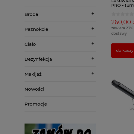
Lokówka s
PRO - tur
tytanowa
Broda
260,00 
zawiera 23%
Paznokcie
dostawy
Ciało
do koszy
Dezynfekcja
Makijaż
Nowości
Promocje