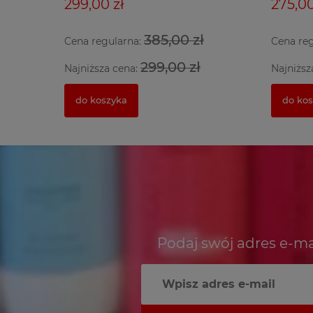
299,00 zł
275,00
385,00 zł
Cena regularna:
Cena re
299,00 zł
Najniższa cena:
Najniższ
do koszyka
do ko
Podaj swój adres e-ma