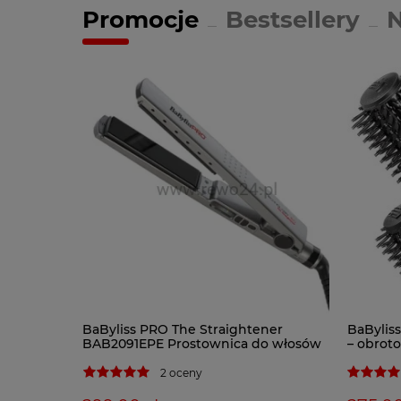
Promocje
Bestsellery
BaByliss PRO The Straightener
BaBylis
BAB2091EPE Prostownica do włosów
– obrot
2 oceny