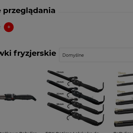
 przeglądania
+
:
ki fryzjerskie