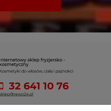
Internetowy sklep fryzjersko -
kosmetyczny
Kosmetyki do włosów, ciała i paznokci
32 641 10 76
sklep@rewo24.pl
ul. F. Nullo 7