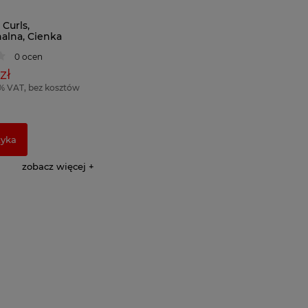
Curls,
nalna, Cienka
 do Włosów 13mm,
0 ocen
zł
% VAT, bez kosztów
zyka
zobacz więcej