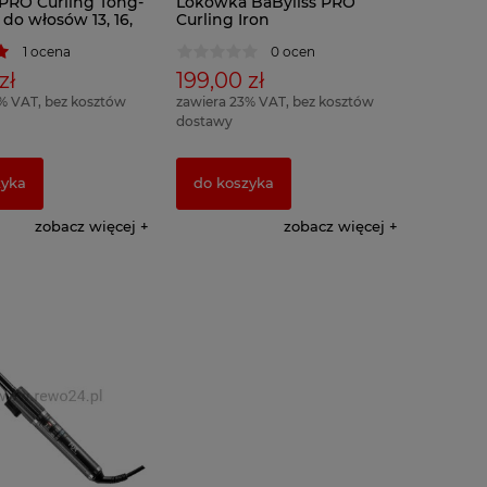
 PRO Curling Tong-
Lokówka BaByliss PRO
do włosów 13, 16,
Curling Iron
2, 38mm
1 ocena
0 ocen
zł
199,00 zł
% VAT, bez kosztów
zawiera 23% VAT, bez kosztów
dostawy
zyka
do koszyka
zobacz więcej
zobacz więcej