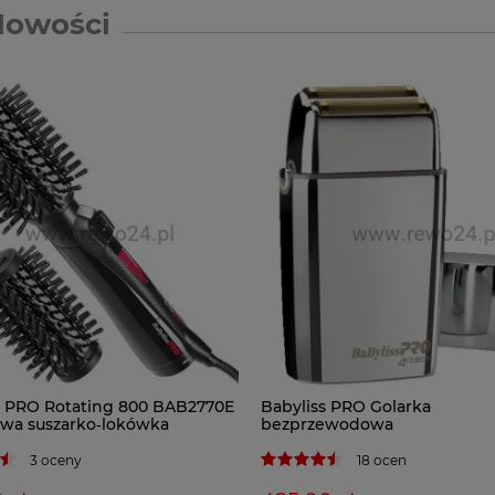
Nowości
s PRO Rotating 800 BAB2770E
Babyliss PRO Golarka
owa suszarko‑lokówka
bezprzewodowa
3 oceny
18 ocen