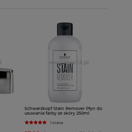
BaByliss
Schwarzkopf Stain Remover Płyn do
BAB7000I
usuwania farby ze skóry 250ml
1 ocena