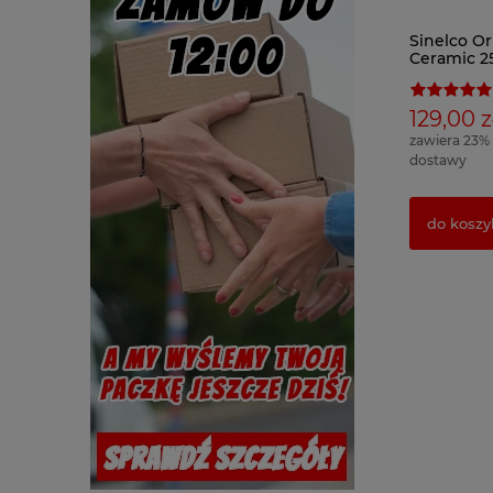
Sinelco O
Ceramic 
włosów
129,00 z
zawiera 23%
dostawy
do koszy