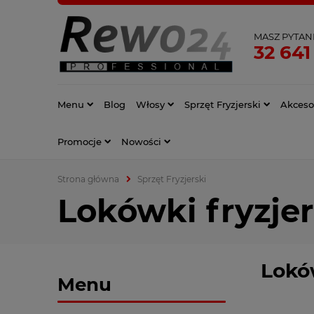
MASZ PYTAN
32 641
Menu
Blog
Włosy
Sprzęt Fryzjerski
Akcesor
Promocje
Nowości
Strona główna
Sprzęt Fryzjerski
Lokówki fryzjer
Lokó
Menu