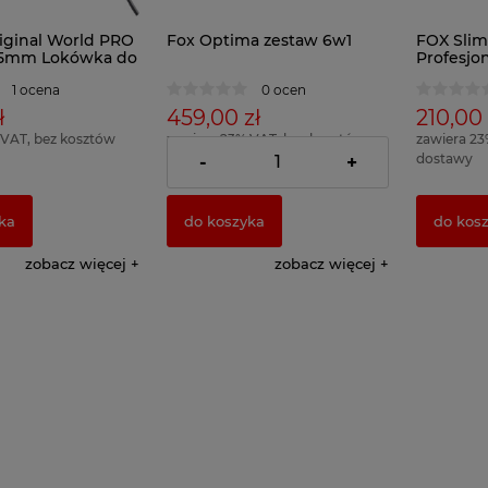
riginal World PRO
Fox Optima zestaw 6w1
FOX Slim 
25mm Lokówka do
Profesjo
Lokówka
1 ocena
0 ocen
16mm
ł
459,00 zł
210,00 
 VAT, bez kosztów
zawiera 23% VAT, bez kosztów
zawiera 23
dostawy
dostawy
-
+
ka
do koszyka
do kos
zobacz więcej
zobacz więcej