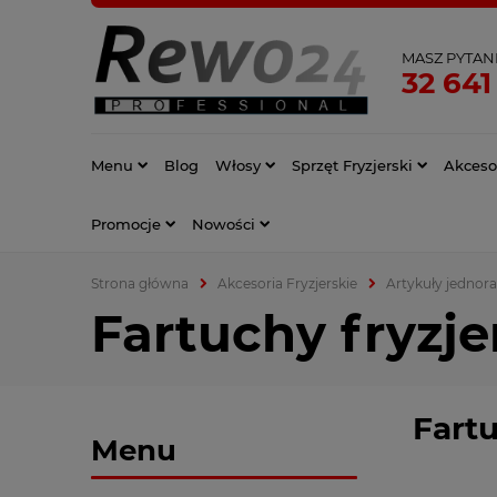
MASZ PYTAN
32 641
Menu
Blog
Włosy
Sprzęt Fryzjerski
Akcesor
Promocje
Nowości
Strona główna
Akcesoria Fryzjerskie
Artykuły jednor
Fartuchy fryzj
Fart
Menu