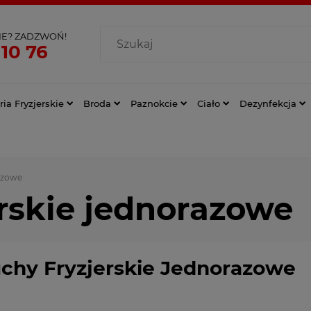
IE? ZADZWOŃ!
 10 76
ia Fryzjerskie
Broda
Paznokcie
Ciało
Dezynfekcja
azowe
erskie jednorazowe
uchy Fryzjerskie Jednorazowe