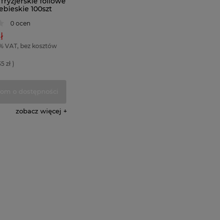
fryzjerskie foliowe
ebieskie 100szt
0 ocen
ł
% VAT, bez kosztów
35 zł )
om o dostępności
zobacz więcej