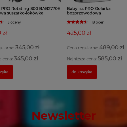
s PRO Rotating 800 BAB2770E
Babyliss PRO Golarka
owa suszarko‑lokówka
bezprzewodowa
3 oceny
18 ocen
 zł
425,00 zł
345,00 zł
489,00 zł
gularna:
Cena regularna:
345,00 zł
585,00 zł
a cena:
Najniższa cena:
szyka
do koszyka
Newsletter