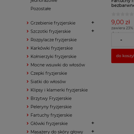
jednorazowe
Fartuchy f
bezbarwne
Pozostałe
9,00 zł
Grzebienie fryzjerskie
zawiera 23%
Szczotki fryzjerskie
dostawy
( 1 szt. = 0,90
-
Rozpylacze fryzjerskie
Karkówki fryzjerskie
do koszy
Kołnierzyki fryzjerskie
Mocne wsuwki do włosów
Czepki fryzjerskie
Siatki do włosów
Klipsy i klamerki fryzjerskie
Brzytwy Fryzjerskie
Peleryny fryzjerskie
Fartuchy fryzjerskie
Główki fryzjerskie
Masażery do skóry głowy