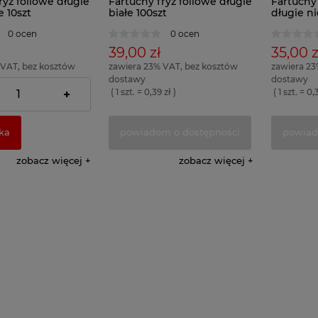
ryz foliowe długie
Fartuchy fryz foliowe długie
Fartuchy 
 10szt
białe 100szt
długie ni
0 ocen
0 ocen
39,00 zł
35,00 z
 VAT, bez kosztów
zawiera 23% VAT, bez kosztów
zawiera 23
dostawy
dostawy
 zł )
( 1 szt. = 0,39 zł )
( 1 szt. = 0,
+
ka
powiadom o dostępności
powiad
zobacz więcej
zobacz więcej