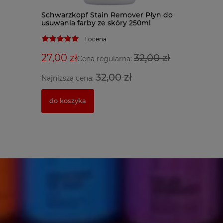
Schwarzkopf Stain Remover Płyn do
BaByliss 
usuwania farby ze skóry 250ml
BAB8550B
1 ocena
27,00 zł
32,00 zł
900,00 
Cena regularna:
32,00 zł
Najniższa cena:
powiado
do koszyka