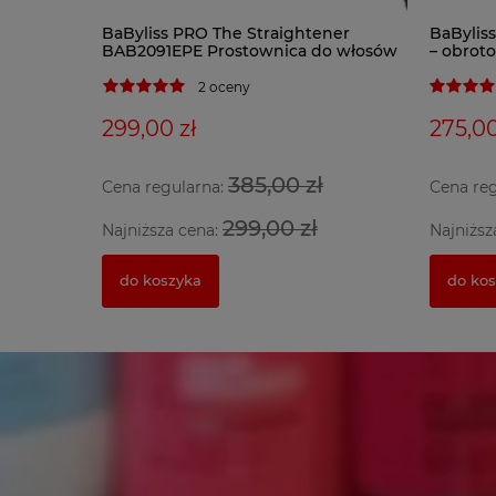
BaByliss PRO The Straightener
BaBylis
BAB2091EPE Prostownica do włosów
– obrot
2 oceny
299,00 zł
275,00
385,00 zł
Cena regularna:
Cena re
299,00 zł
Najniższa cena:
Najniższ
do koszyka
do ko