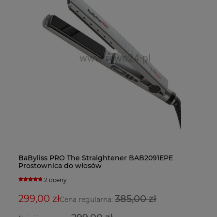
Ba
BaByliss PRO The Straightener BAB2091EPE
Fa
Ba
do
Prostownica do włosów
bl
su
2 oceny
5
299,00 zł
385,00 zł
3
2
Cena regularna: