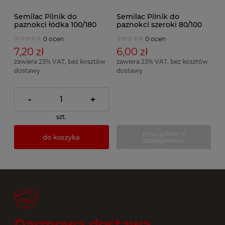
Semilac Pilnik do
Semilac Pilnik do
paznokci łódka 100/180
paznokci szeroki 80/100
0 ocen
0 ocen
7,20 zł
6,00 zł
zawiera 23% VAT, bez kosztów
zawiera 23% VAT, bez kosztów
dostawy
dostawy
-
+
szt.
powiadom o
do koszyka
dostępności
Darmowa dostawa