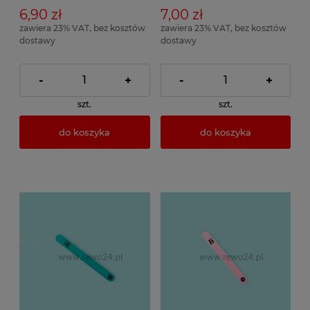
6,90 zł
7,00 zł
zawiera 23% VAT, bez kosztów
zawiera 23% VAT, bez kosztów
dostawy
dostawy
-
+
-
+
szt.
szt.
do koszyka
do koszyka