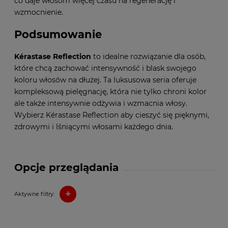
co daje włosom więcej czasu na regenerację i
wzmocnienie.
Podsumowanie
Kérastase Reflection
to idealne rozwiązanie dla osób,
które chcą zachować intensywność i blask swojego
koloru włosów na dłużej. Ta luksusowa seria oferuje
kompleksową pielęgnację, która nie tylko chroni kolor
ale także intensywnie odżywia i wzmacnia włosy.
Wybierz Kérastase Reflection aby cieszyć się pięknymi,
zdrowymi i lśniącymi włosami każdego dnia.
Opcje przeglądania
+
Aktywne filtry: