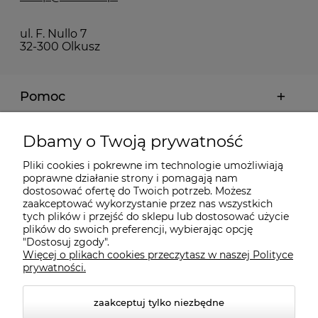
ul. F. Nullo 7
32-300 Olkusz
Pomoc
Moje konto
Dbamy o Twoją prywatność
Pliki cookies i pokrewne im technologie umożliwiają
Płatności i dostawa
poprawne działanie strony i pomagają nam
dostosować ofertę do Twoich potrzeb. Możesz
zaakceptować wykorzystanie przez nas wszystkich
tych plików i przejść do sklepu lub dostosować użycie
Informacje
plików do swoich preferencji, wybierając opcję
"Dostosuj zgody".
Więcej o plikach cookies przeczytasz w naszej Polityce
O nas
prywatności.
zaakceptuj tylko niezbędne