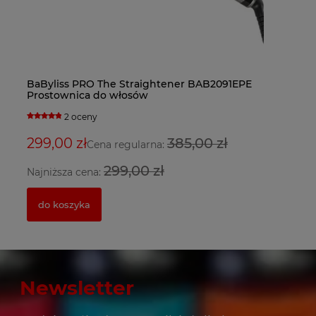
Ba
BaByliss PRO The Straightener BAB2091EPE
Fa
Ba
do
Prostownica do włosów
bl
su
2 oceny
5
299,00 zł
385,00 zł
3
2
Cena regularna:
299,00 zł
Najniższa cena:
Na
do koszyka
Newsletter