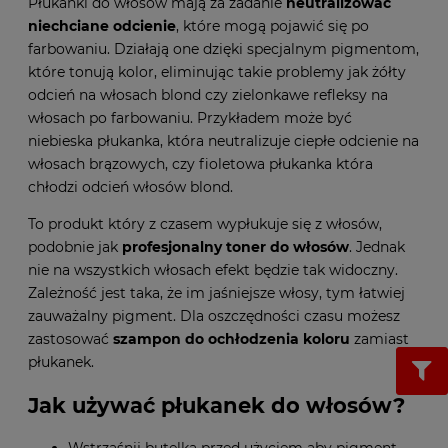
Płukanki do włosów mają za zadanie
neutralizować
niechciane odcienie
, które mogą pojawić się po
farbowaniu. Działają one dzięki specjalnym pigmentom,
które tonują kolor, eliminując takie problemy jak żółty
odcień na włosach blond czy zielonkawe refleksy na
włosach po farbowaniu. Przykładem może być
niebieska płukanka, która neutralizuje ciepłe odcienie na
włosach brązowych, czy fioletowa płukanka która
chłodzi odcień włosów blond.
To produkt który z czasem wypłukuje się z włosów,
podobnie jak
profesjonalny toner do włosów
. Jednak
nie na wszystkich włosach efekt będzie tak widoczny.
Zależność jest taka, że im jaśniejsze włosy, tym łatwiej
zauważalny pigment. Dla oszczędności czasu możesz
zastosować
szampon do ochłodzenia koloru
zamiast
płukanek.
Jak używać płukanek do włosów?
Wstrząśnij butelką przed użyciem aby pigment