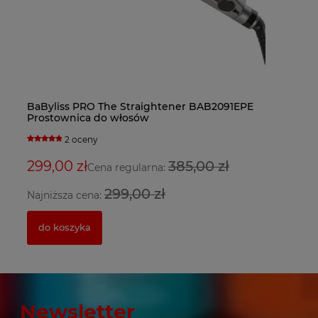
BaByliss PRO The Straightener BAB2091EPE
Ba
Fa
Ba
Prostownica do włosów
Su
bl
su
2 oceny
299,00 zł
385,00 zł
9
3
2
Cena regularna:
299,00 zł
Najniższa cena:
Na
do koszyka
Newsletter