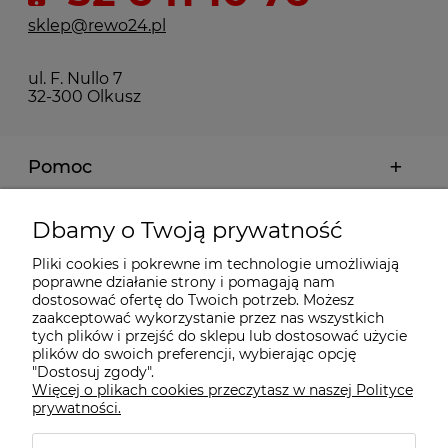
sklep@rewo24.pl
ul. F. Nullo 7
32-300 Olkusz
Pomoc
Moje konto
Dbamy o Twoją prywatność
Pliki cookies i pokrewne im technologie umożliwiają
Płatności i dostawa
poprawne działanie strony i pomagają nam
dostosować ofertę do Twoich potrzeb. Możesz
zaakceptować wykorzystanie przez nas wszystkich
Informacje
tych plików i przejść do sklepu lub dostosować użycie
plików do swoich preferencji, wybierając opcję
"Dostosuj zgody".
Więcej o plikach cookies przeczytasz w naszej Polityce
O nas
prywatności.