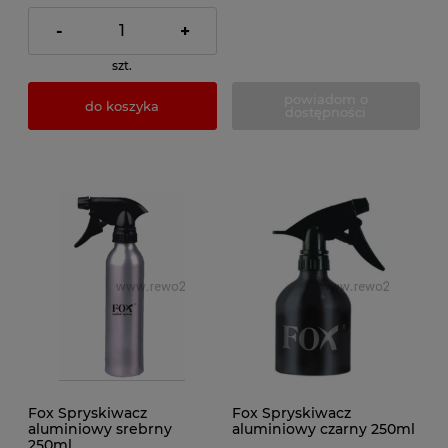
-
+
szt.
powiadom o
do koszyka
dostępności
Fox Spryskiwacz
Fox Spryskiwacz
aluminiowy srebrny
aluminiowy czarny 250ml
250ml