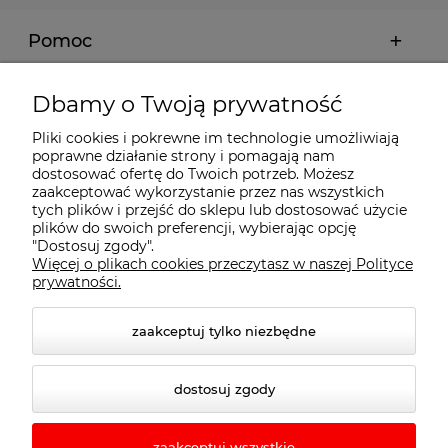
Pomoc
Moje konto
Dbamy o Twoją prywatność
Pliki cookies i pokrewne im technologie umożliwiają
Płatności i dostawa
poprawne działanie strony i pomagają nam
dostosować ofertę do Twoich potrzeb. Możesz
zaakceptować wykorzystanie przez nas wszystkich
Informacje
tych plików i przejść do sklepu lub dostosować użycie
plików do swoich preferencji, wybierając opcję
"Dostosuj zgody".
Więcej o plikach cookies przeczytasz w naszej Polityce
O nas
prywatności.
zaakceptuj tylko niezbędne
dostosuj zgody
zaakceptuj wszystkie