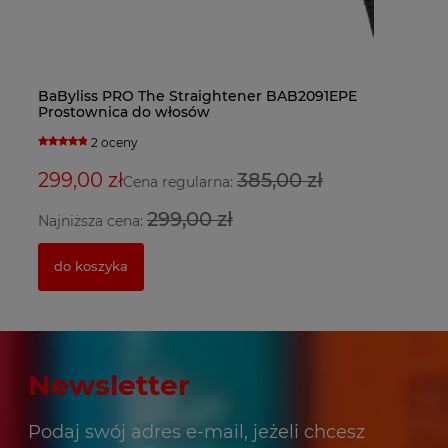
Ba
BaByliss PRO The Straightener BAB2091EPE
Fa
Ba
do
Prostownica do włosów
bl
su
2 oceny
5
299,00 zł
385,00 zł
3
2
Cena regularna:
299,00 zł
Najniższa cena:
Na
do koszyka
Newsletter
Podaj swój adres e-mail, jeżeli chcesz