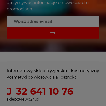
otrzymywać informacje o nowościach i
promocjach.
Internetowy sklep fryzjersko - kosmetyczny
Kosmetyki do włosów, ciała i paznokci
32 641 10 76
sklep@rewo24.pl