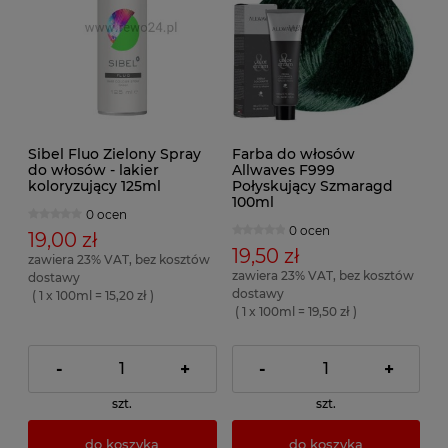
Sibel Fluo Zielony Spray
Farba do włosów
do włosów - lakier
Allwaves F999
koloryzujący 125ml
Połyskujący Szmaragd
100ml
0 ocen
0 ocen
19,00 zł
19,50 zł
zawiera 23% VAT, bez kosztów
zawiera 23% VAT, bez kosztów
dostawy
dostawy
( 1 x 100ml = 15,20 zł )
( 1 x 100ml = 19,50 zł )
-
+
-
+
szt.
szt.
do koszyka
do koszyka