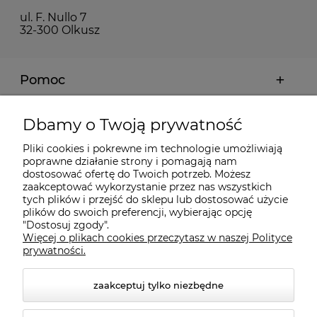
ul. F. Nullo 7
32-300 Olkusz
Pomoc
Moje konto
Dbamy o Twoją prywatność
Pliki cookies i pokrewne im technologie umożliwiają
Płatności i dostawa
poprawne działanie strony i pomagają nam
dostosować ofertę do Twoich potrzeb. Możesz
zaakceptować wykorzystanie przez nas wszystkich
tych plików i przejść do sklepu lub dostosować użycie
Informacje
plików do swoich preferencji, wybierając opcję
"Dostosuj zgody".
Więcej o plikach cookies przeczytasz w naszej Polityce
O nas
prywatności.
zaakceptuj tylko niezbędne