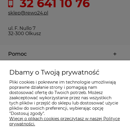
32 641 10 76
sklep@rewo24.pl
ul. F. Nullo 7
32-300 Olkusz
Pomoc
Moje konto
Dbamy o Twoją prywatność
Pliki cookies i pokrewne im technologie umożliwiają
Płatności i dostawa
poprawne działanie strony i pomagają nam
dostosować ofertę do Twoich potrzeb. Możesz
zaakceptować wykorzystanie przez nas wszystkich
tych plików i przejść do sklepu lub dostosować użycie
Informacje
plików do swoich preferencji, wybierając opcję
"Dostosuj zgody".
Więcej o plikach cookies przeczytasz w naszej Polityce
O nas
prywatności.