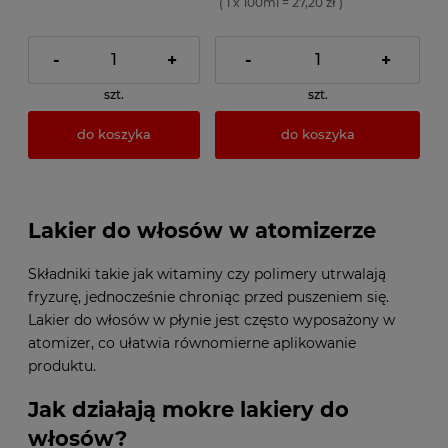
( 1 x 100ml = 27,20 zł )
-
+
-
+
szt.
szt.
do koszyka
do koszyka
Lakier do włosów w atomizerze
Składniki takie jak witaminy czy polimery utrwalają
fryzurę, jednocześnie chroniąc przed puszeniem się.
Lakier do włosów w płynie jest często wyposażony w
atomizer, co ułatwia równomierne aplikowanie
produktu.
Jak działają mokre lakiery do
włosów?