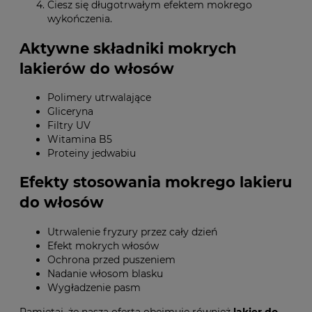
Ciesz się długotrwałym efektem mokrego
wykończenia.
Aktywne składniki mokrych
lakierów do włosów
Polimery utrwalające
Gliceryna
Filtry UV
Witamina B5
Proteiny jedwabiu
Efekty stosowania mokrego lakieru
do włosów
Utrwalenie fryzury przez cały dzień
Efekt mokrych włosów
Ochrona przed puszeniem
Nadanie włosom blasku
Wygładzenie pasm
Pamiętaj, że nasza oferta obejmuje również
lakier do