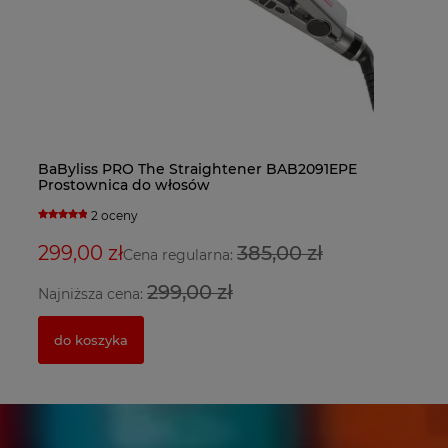
Ba
BaByliss PRO The Straightener BAB2091EPE
Fa
Ba
do
Prostownica do włosów
bl
su
2 oceny
5
299,00 zł
385,00 zł
3
2
Cena regularna:
299,00 zł
Najniższa cena:
Na
do koszyka