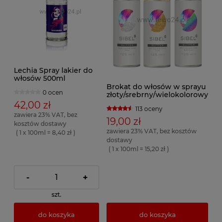
Lechia Spray lakier do
włosów 500ml
Brokat do włosów w sprayu
0 ocen
złoty/srebrny/wielokolorowy
42,00 zł
113 oceny
zawiera 23% VAT, bez
19,00 zł
kosztów dostawy
zawiera 23% VAT, bez kosztów
( 1 x 100ml = 8,40 zł )
dostawy
( 1 x 100ml = 15,20 zł )
-
+
szt.
do koszyka
do koszyka