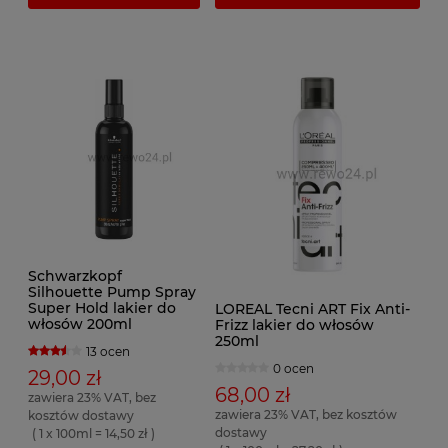
Schwarzkopf
Silhouette Pump Spray
Super Hold lakier do
LOREAL Tecni ART Fix Anti-
włosów 200ml
Frizz lakier do włosów
250ml
13 ocen
0 ocen
29,00 zł
68,00 zł
zawiera 23% VAT, bez
zawiera 23% VAT, bez kosztów
kosztów dostawy
dostawy
( 1 x 100ml = 14,50 zł )