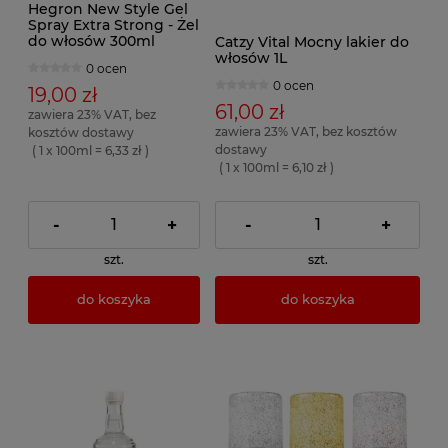
Hegron New Style Gel
Spray Extra Strong - Żel
do włosów 300ml
Catzy Vital Mocny lakier do
włosów 1L
0 ocen
0 ocen
19,00 zł
61,00 zł
zawiera 23% VAT, bez
zawiera 23% VAT, bez kosztów
kosztów dostawy
dostawy
( 1 x 100ml = 6,33 zł )
( 1 x 100ml = 6,10 zł )
-
+
-
+
szt.
szt.
do koszyka
do koszyka