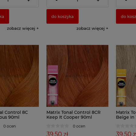
+
-
+
-
ka
do koszyka
do kos
zobacz więcej
zobacz więcej
al Control 8C
Matrix Tonal Control 8CR
Matrix T
ious 90ml
Keep It Cooper 90ml
Beige In
0 ocen
0 ocen
39,50 zł
39,50 z