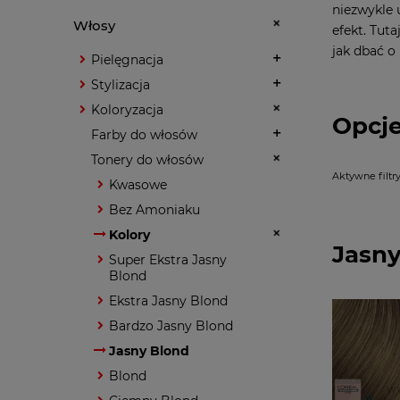
niezwykle 
Włosy
efekt. Tut
jak dbać o
Pielęgnacja
Stylizacja
Koloryzacja
Opcje
Farby do włosów
Tonery do włosów
Aktywne filtry
Kwasowe
Bez Amoniaku
Kolory
Jasny
Super Ekstra Jasny
Blond
Ekstra Jasny Blond
Bardzo Jasny Blond
Jasny Blond
Blond