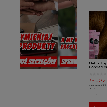
Matrix Sup
Bonded 8G
włosów
38,00 zł
zawiera 23%
dostawy
( 1 x 100ml =
-