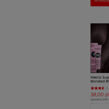
do koszy
Matrix Sup
Bonded 8V
włosów
38,00 zł
zawiera 23%
dostawy
( 1 x 100ml =