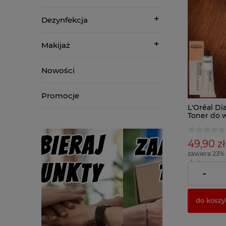
Dezynfekcja
Makijaż
Nowości
Promocje
L'Oréal Di
Toner do 
hialuron
49,90 zł
zawiera 23%
dostawy
( 1 x 100ml = 
-
do koszy