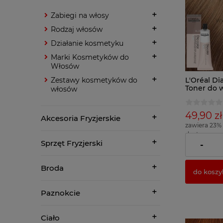
Zabiegi na włosy
Rodzaj włosów
Działanie kosmetyku
Marki Kosmetyków do
Włosów
L'Oréal Di
Zestawy kosmetyków do
Toner do 
włosów
hialuron
49,90 zł
Akcesoria Fryzjerskie
zawiera 23%
dostawy
Sprzęt Fryzjerski
( 1 x 100ml = 
-
Broda
do koszy
Paznokcie
Ciało