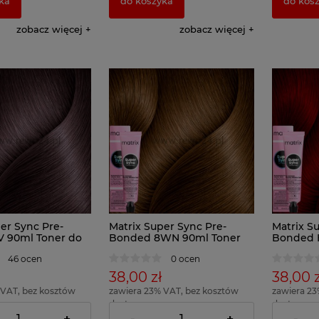
ka
do koszyka
do kos
zobacz więcej
zobacz więcej
er Sync Pre-
Matrix Super Sync Pre-
Matrix S
 90ml Toner do
Bonded 8WN 90ml Toner
Bonded 
do włosów
do włos
46 ocen
0 ocen
38,00 zł
38,00 z
 VAT, bez kosztów
zawiera 23% VAT, bez kosztów
zawiera 23
dostawy
dostawy
 42,22 zł )
( 1 x 100ml = 42,22 zł )
( 1 x 100ml 