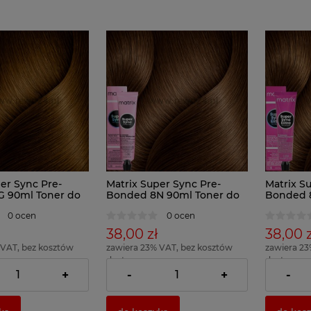
er Sync Pre-
Matrix Super Sync Pre-
Matrix S
 90ml Toner do
Bonded 8N 90ml Toner do
Bonded 
włosów
do włos
0 ocen
0 ocen
38,00 zł
38,00 z
 VAT, bez kosztów
zawiera 23% VAT, bez kosztów
zawiera 23
dostawy
dostawy
 42,22 zł )
( 1 x 100ml = 42,22 zł )
( 1 x 100ml 
+
-
+
-