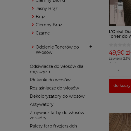
Ciemny Blond
Jasny Brąz
Brąz
Ciemny Brąz
L'Oréal Di
Czarne
Toner do 
hialuron
Odcienie Tonerów do
49,90 zł
Włosów
zawiera 23%
dostawy
Odsiwiacze do włosów dla
( 1 x 100ml = 
-
mężczyzn
Płukanki do włosów
do koszy
Rozjaśniacze do włosów
Dekoloryzatory do włosów
Aktywatory
Zmywacz farby do włosów
ze skóry
Palety farb fryzjerskich