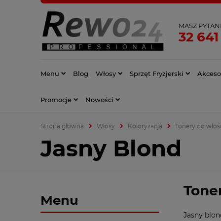
MASZ PYTAN
32 641
Menu
Blog
Włosy
Sprzęt Fryzjerski
Akcesor
Promocje
Nowości
Strona główna
Włosy
Koloryzacja
Tonery do wło
Jasny Blond
Tone
Menu
Jasny blon