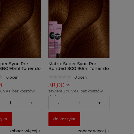
uper Sync Pre-
Matrix Super Sync Pre-
8BC 90ml Toner do
Bonded 8CG 90ml Toner do
włosów
0 ocen
0 ocen
ł
38,00 zł
% VAT, bez kosztów
zawiera 23% VAT, bez kosztów
dostawy
= 42,22 zł )
( 1 x 100ml = 42,22 zł )
+
-
+
zyka
do koszyka
zobacz więcej
zobacz więcej