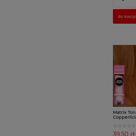
-
do koszy
Matrix Ton
Copperlic
39,50 zł