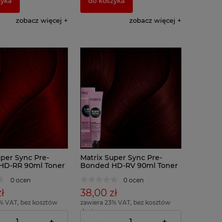
zyka
do koszyka
zobacz więcej
zobacz więcej
uper Sync Pre-
Matrix Super Sync Pre-
HD-RR 90ml Toner
Bonded HD-RV 90ml Toner
ów
do włosów
0 ocen
0 ocen
ł
38,00 zł
% VAT, bez kosztów
zawiera 23% VAT, bez kosztów
dostawy
= 42,22 zł )
( 1 x 100ml = 42,22 zł )