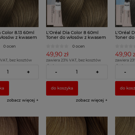
a Color 8.13 60ml
L'Oréal Dia Color 8 60ml
L'Oréal D
włosów z kwasem
Toner do włosów z kwasem
Toner do
owym
hialuronowym
hialuro
0 ocen
0 ocen
49,90 zł
49,90 z
 VAT, bez kosztów
zawiera 23% VAT, bez kosztów
zawiera 23
dostawy
dostawy
83,17 zł )
( 1 x 100ml = 83,17 zł )
( 1 x 100ml 
+
-
+
-
ka
do koszyka
do kos
zobacz więcej
zobacz więcej