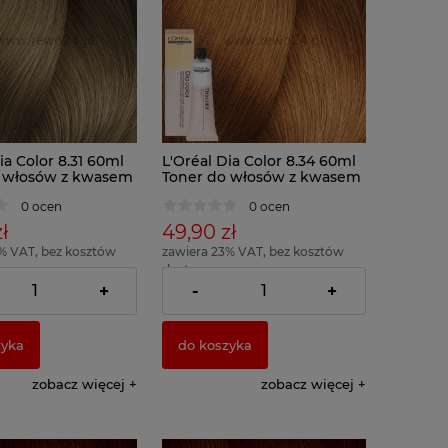
ia Color 8.31 60ml
L'Oréal Dia Color 8.34 60ml
 włosów z kwasem
Toner do włosów z kwasem
nowym
hialuronowym
0 ocen
0 ocen
ł
49,90 zł
% VAT, bez kosztów
zawiera 23% VAT, bez kosztów
dostawy
= 83,17 zł )
( 1 x 100ml = 83,17 zł )
+
-
+
zyka
do koszyka
zobacz więcej
zobacz więcej