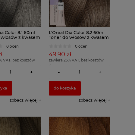
ia Color 8.1 60ml
L'Oréal Dia Color 8.2 60ml
 włosów z kwasem
Toner do włosów z kwasem
nowym
hialuronowym
0 ocen
0 ocen
ł
49,90 zł
% VAT, bez kosztów
zawiera 23% VAT, bez kosztów
dostawy
= 83,17 zł )
( 1 x 100ml = 83,17 zł )
+
-
+
zyka
do koszyka
zobacz więcej
zobacz więcej