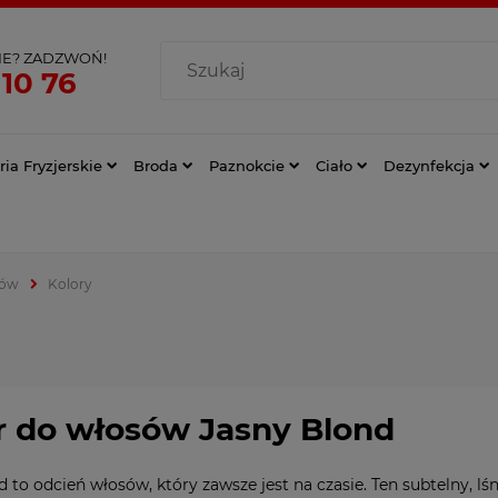
IE? ZADZWOŃ!
 10 76
ia Fryzjerskie
Broda
Paznokcie
Ciało
Dezynfekcja
sów
Kolory
r do włosów Jasny Blond
d to odcień włosów, który zawsze jest na czasie. Ten subtelny, lś