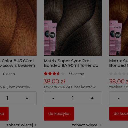
a Color 8.43 60ml
Matrix Super Sync Pre-
Matrix S
włosów z kwasem
Bonded 8A 90ml Toner do
Bonded 
owym
włosów
włosów
0 ocen
33 oceny
38,00 zł
38,00 z
 VAT, bez kosztów
zawiera 23% VAT, bez kosztów
zawiera 23
dostawy
dostawy
83,17 zł )
( 1 x 100ml = 42,22 zł )
( 1 x 100ml 
+
-
+
-
ka
do koszyka
do kos
zobacz więcej
zobacz więcej