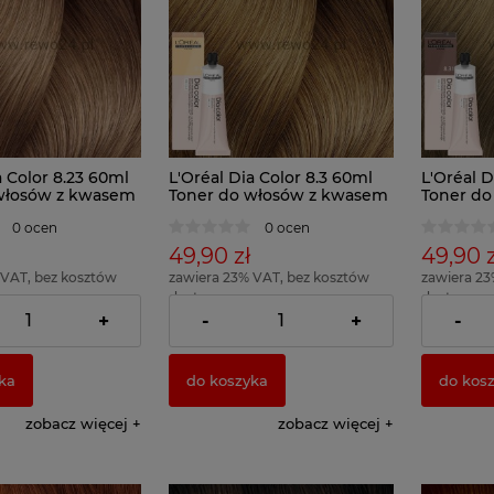
a Color 8.23 60ml
L'Oréal Dia Color 8.3 60ml
L'Oréal D
włosów z kwasem
Toner do włosów z kwasem
Toner do
owym
hialuronowym
hialuro
0 ocen
0 ocen
49,90 zł
49,90 z
 VAT, bez kosztów
zawiera 23% VAT, bez kosztów
zawiera 23
dostawy
dostawy
83,17 zł )
( 1 x 100ml = 83,17 zł )
( 1 x 100ml 
+
-
+
-
ka
do koszyka
do kos
zobacz więcej
zobacz więcej