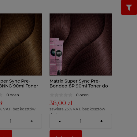
uper Sync Pre-
Matrix Super Sync Pre-
8NNG 90ml Toner
Bonded 8P 90ml Toner do
ów
włosów
0 ocen
0 ocen
ł
38,00 zł
% VAT, bez kosztów
zawiera 23% VAT, bez kosztów
dostawy
= 42,22 zł )
( 1 x 100ml = 42,22 zł )
+
-
+