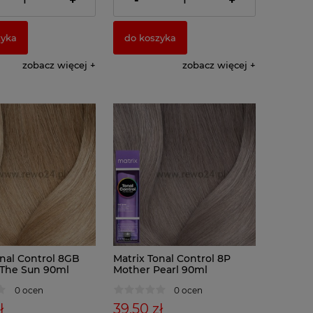
+
-
+
zyka
do koszyka
zobacz więcej
zobacz więcej
onal Control 8GB
Matrix Tonal Control 8P
 The Sun 90ml
Mother Pearl 90ml
0 ocen
0 ocen
ł
39,50 zł