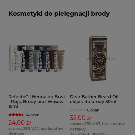
Kosmetyki do pielęgnacji brody
RefectoCil Henna do Brwi
Dear Barber Beard Oil
i Rzęs, Brody oraz Wąsów
olejek do brody 30ml
15ml
0 ocen
14 ocen
32,00 zł
24,00 zł
zawiera 23% VAT, bez kosztów
zawiera 23% VAT, bez kosztów
dostawy
dostawy
( 1 x 100ml = 106,67 zł )