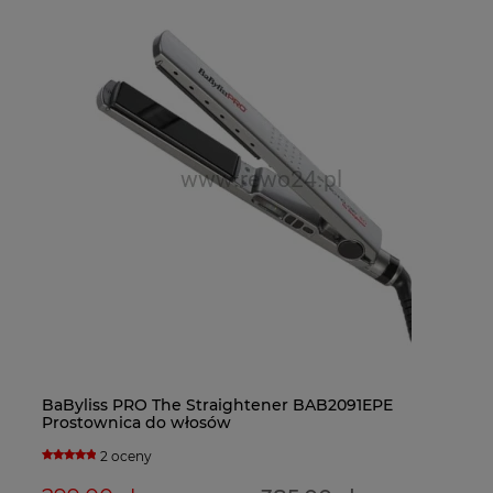
Ba
BaByliss PRO The Straightener BAB2091EPE
Fa
Ba
do
Prostownica do włosów
bl
su
2 oceny