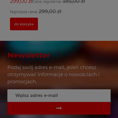
5
299,00 zł
385,00 zł
3
2
Cena regularna:
299,00 zł
Najniższa cena:
Na
do koszyka
Newsletter
Podaj swój adres e-mail, jeżeli chcesz
otrzymywać informacje o nowościach i
promocjach.