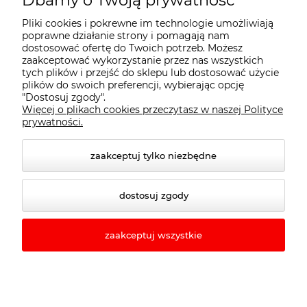
Dbamy o Twoją prywatność
Pliki cookies i pokrewne im technologie umożliwiają
Płatności i dostawa
poprawne działanie strony i pomagają nam
dostosować ofertę do Twoich potrzeb. Możesz
zaakceptować wykorzystanie przez nas wszystkich
tych plików i przejść do sklepu lub dostosować użycie
Informacje
plików do swoich preferencji, wybierając opcję
"Dostosuj zgody".
Więcej o plikach cookies przeczytasz w naszej Polityce
O nas
prywatności.
zaakceptuj tylko niezbędne
dostosuj zgody
zaakceptuj wszystkie
© 2026 rewo24.pl. Wszelkie prawa zastrzeżone.
Styl graficzny ShopGadget.pl
Sklep internetowy
Shoper.pl