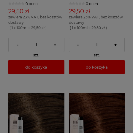
0 ocen
0 ocen
29,50 zł
29,50 zł
zawiera 23% VAT, bez kosztów
zawiera 23% VAT, bez kosztów
dostawy
dostawy
( 1 x 100ml = 29,50 zł )
( 1 x 100ml = 29,50 zł )
-
+
-
+
szt.
szt.
do koszyka
do koszyka