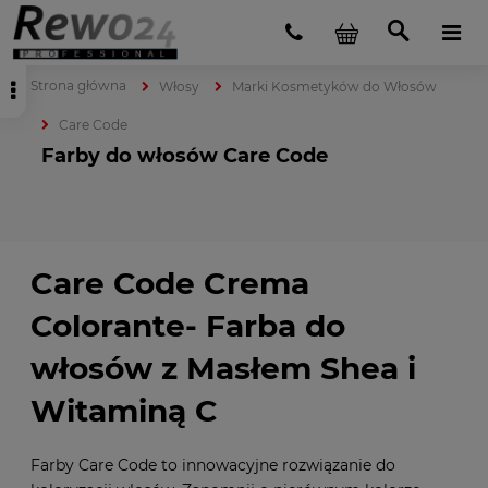
Strona główna
Włosy
Marki Kosmetyków do Włosów
Care Code
Farby do włosów Care Code
Care Code Crema
Colorante- Farba do
włosów z Masłem Shea i
Witaminą C
Farby Care Code to innowacyjne rozwiązanie do