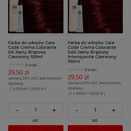
Farba do włosów Care
Farba do włosów Care
Code Crema Colorante
Code Crema Colorante
5.6 Jasny Brązowy
5.60 Jasny Brązowy
Czerwony 100ml
Intensywnie Czerwony
100ml
0 ocen
0 ocen
29,50 zł
29,50 zł
zawiera 23% VAT, bez kosztów
zawiera 23% VAT, bez kosztów
dostawy
dostawy
( 1 x 100ml = 29,50 zł )
( 1 x 100ml = 29,50 zł )
-
+
-
+
szt.
szt.