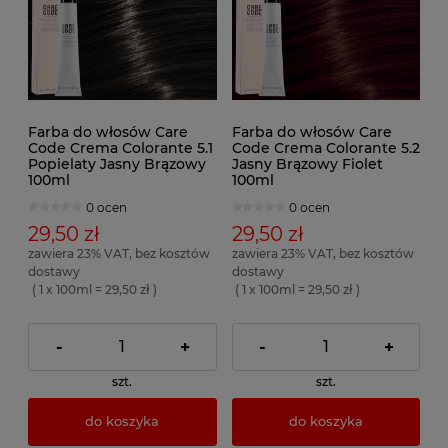
Farba do włosów Care
Farba do włosów Care
Code Crema Colorante 5.1
Code Crema Colorante 5.2
Popielaty Jasny Brązowy
Jasny Brązowy Fiolet
100ml
100ml
0 ocen
0 ocen
29,50 zł
29,50 zł
zawiera 23% VAT, bez kosztów
zawiera 23% VAT, bez kosztów
dostawy
dostawy
( 1 x 100ml = 29,50 zł )
( 1 x 100ml = 29,50 zł )
-
+
-
+
szt.
szt.
do koszyka
do koszyka