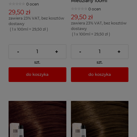
Miedziany 100ml
0 ocen
0 ocen
29,50 zł
29,50 zł
zawiera 23% VAT, bez kosztów
zawiera 23% VAT, bez kosztów
dostawy
dostawy
( 1 x 100ml = 29,50 zł )
( 1 x 100ml = 29,50 zł )
-
+
-
+
szt.
szt.
do koszyka
do koszyka