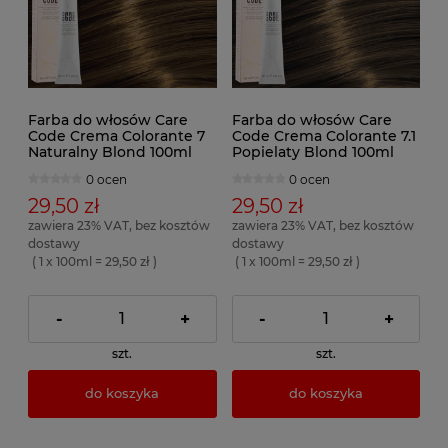
Farba do włosów Care
Farba do włosów Care
Code Crema Colorante 7
Code Crema Colorante 7.1
Naturalny Blond 100ml
Popielaty Blond 100ml
0 ocen
0 ocen
29,50 zł
29,50 zł
zawiera 23% VAT, bez kosztów
zawiera 23% VAT, bez kosztów
dostawy
dostawy
( 1 x 100ml = 29,50 zł )
( 1 x 100ml = 29,50 zł )
-
+
-
+
szt.
szt.
do koszyka
do koszyka