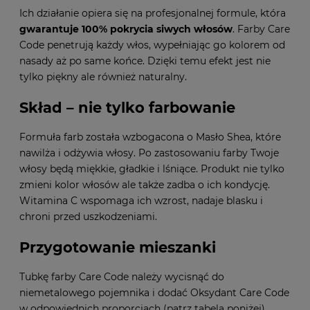
Ich działanie opiera się na profesjonalnej formule, która
gwarantuje 100% pokrycia siwych włosów
. Farby Care
Code penetrują każdy włos, wypełniając go kolorem od
nasady aż po same końce. Dzięki temu efekt jest nie
tylko piękny ale również naturalny.
Skład – nie tylko farbowanie
Formuła farb została wzbogacona o Masło Shea, które
nawilża i odżywia włosy. Po zastosowaniu farby Twoje
włosy będą miękkie, gładkie i lśniące. Produkt nie tylko
zmieni kolor włosów ale także zadba o ich kondycję.
Witamina C wspomaga ich wzrost, nadaje blasku i
chroni przed uszkodzeniami.
Przygotowanie mieszanki
Tubkę farby Care Code należy wycisnąć do
niemetalowego pojemnika i dodać Oksydant Care Code
w odpowiednich proporcjach (patrz tabela poniżej).