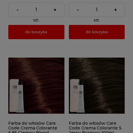
-
+
-
+
szt.
szt.
do koszyka
do koszyka
Farba do włosów Care
Farba do włosów Care
Code Crema Colorante
Code Crema Colorante 5
6.85 Ciemny Blond
Jasny Brązowy 100ml