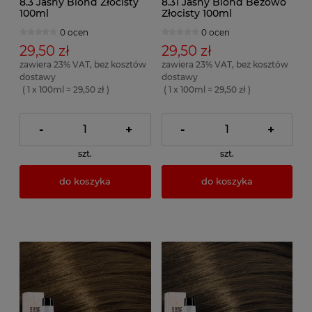
8.3 Jasny Blond Złocisty
8.31 Jasny Blond Beżowo
100ml
Złocisty 100ml
0 ocen
0 ocen
29,50 zł
29,50 zł
zawiera 23% VAT, bez kosztów
zawiera 23% VAT, bez kosztów
dostawy
dostawy
( 1 x 100ml = 29,50 zł )
( 1 x 100ml = 29,50 zł )
-
+
-
+
szt.
szt.
do koszyka
do koszyka