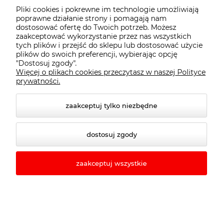
Przykład
+ 150ml
+ 150ml
200ml
Pliki cookies i pokrewne im technologie umożliwiają
oksydantu
oksydantu
oksydantu
poprawne działanie strony i pomagają nam
dostosować ofertę do Twoich potrzeb. Możesz
zaakceptować wykorzystanie przez nas wszystkich
tych plików i przejść do sklepu lub dostosować użycie
Jak nakładać mieszankę?
plików do swoich preferencji, wybierając opcję
"Dostosuj zgody".
Nałóż część kremu na długości włosów na około 20
Więcej o plikach cookies przeczytasz w naszej Polityce
prywatności.
minut w zależności od rodzaju włosów. Po upływie tego
czasu, resztę mieszanki aplikuj od nasady i odczekaj do
25/30 minut. Następnie spłucz wodą i zastosuj szampon
zaakceptuj tylko niezbędne
do włosów farbowanych, który przedłuży trwałość
koloryzacji Care Code After Color shampoo.
dostosuj zgody
Care Code: Zakoduj Ekskluzywną
Pielęgnację Włosów
zaakceptuj wszystkie