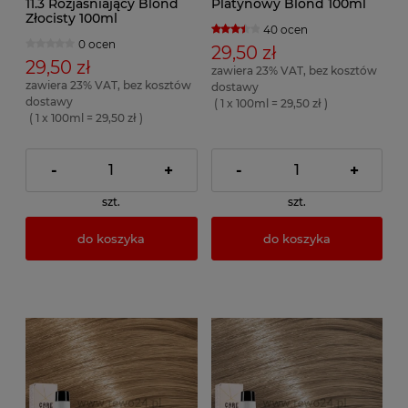
11.3 Rozjaśniający Blond
Platynowy Blond 100ml
Złocisty 100ml
40 ocen
0 ocen
29,50 zł
29,50 zł
zawiera 23% VAT, bez kosztów
zawiera 23% VAT, bez kosztów
dostawy
dostawy
( 1 x 100ml = 29,50 zł )
( 1 x 100ml = 29,50 zł )
-
+
-
+
szt.
szt.
do koszyka
do koszyka