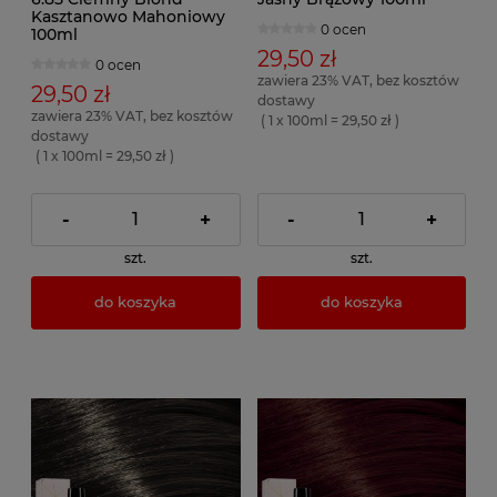
Kasztanowo Mahoniowy
0 ocen
100ml
29,50 zł
0 ocen
zawiera 23% VAT, bez kosztów
29,50 zł
dostawy
zawiera 23% VAT, bez kosztów
( 1 x 100ml = 29,50 zł )
dostawy
( 1 x 100ml = 29,50 zł )
-
+
-
+
szt.
szt.
do koszyka
do koszyka