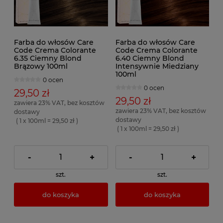
Farba do włosów Care
Farba do włosów Care
Code Crema Colorante
Code Crema Colorante
6.35 Ciemny Blond
6.40 Ciemny Blond
Brązowy 100ml
Intensywnie Miedziany
100ml
0 ocen
0 ocen
29,50 zł
29,50 zł
zawiera 23% VAT, bez kosztów
zawiera 23% VAT, bez kosztów
dostawy
dostawy
( 1 x 100ml = 29,50 zł )
( 1 x 100ml = 29,50 zł )
-
+
-
+
szt.
szt.
do koszyka
do koszyka