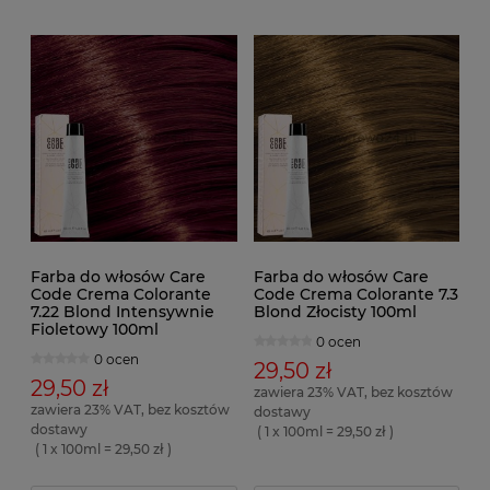
Farba do włosów Care
Farba do włosów Care
Code Crema Colorante
Code Crema Colorante 7.3
7.22 Blond Intensywnie
Blond Złocisty 100ml
Fioletowy 100ml
0 ocen
0 ocen
29,50 zł
29,50 zł
zawiera 23% VAT, bez kosztów
zawiera 23% VAT, bez kosztów
dostawy
dostawy
( 1 x 100ml = 29,50 zł )
( 1 x 100ml = 29,50 zł )