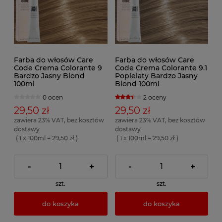
Farba do włosów Care
Farba do włosów Care
Code Crema Colorante 9
Code Crema Colorante 9.1
Bardzo Jasny Blond
Popielaty Bardzo Jasny
100ml
Blond 100ml
0 ocen
2 oceny
29,50 zł
29,50 zł
zawiera 23% VAT, bez kosztów
zawiera 23% VAT, bez kosztów
dostawy
dostawy
( 1 x 100ml = 29,50 zł )
( 1 x 100ml = 29,50 zł )
-
+
-
+
szt.
szt.
do koszyka
do koszyka