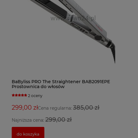
BaByliss PRO The Straightener BAB2091EPE
Ba
Fa
Ba
Prostownica do włosów
Su
bl
su
2 oceny
299,00 zł
385,00 zł
9
3
2
Cena regularna:
299,00 zł
Najniższa cena:
Na
do koszyka