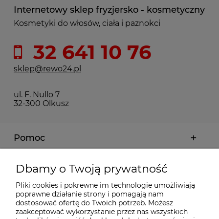
Internetowy sklep fryzjersko - kosmetyczny
Kosmetyki do włosów, ciała i paznokci
32 641 10 76
sklep@rewo24.pl
ul. F. Nullo 7
32-300 Olkusz
Pomoc
Moje konto
Dbamy o Twoją prywatność
Pliki cookies i pokrewne im technologie umożliwiają
Płatności i dostawa
poprawne działanie strony i pomagają nam
dostosować ofertę do Twoich potrzeb. Możesz
zaakceptować wykorzystanie przez nas wszystkich