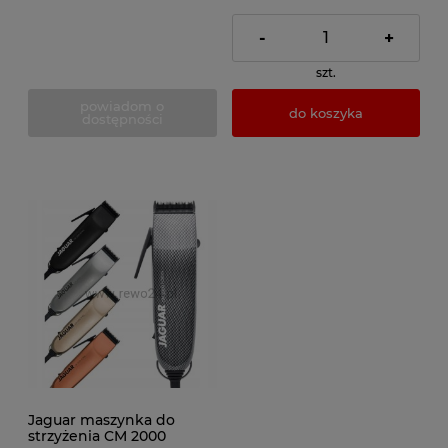
-
+
szt.
powiadom o
do koszyka
dostępności
Jaguar maszynka do
strzyżenia CM 2000