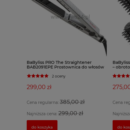
BaByliss PRO The Straightener
BaBylis
BAB2091EPE Prostownica do włosów
– obrot
2 oceny
299,00 zł
275,00
385,00 zł
Cena regularna:
Cena re
299,00 zł
Najniższa cena:
Najniższ
do koszyka
do ko