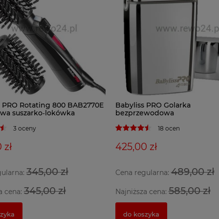
s PRO Rotating 800 BAB2770E
Babyliss PRO Golarka
owa suszarko‑lokówka
bezprzewodowa
3 oceny
18 ocen
 zł
425,00 zł
345,00 zł
489,00 zł
gularna:
Cena regularna:
345,00 zł
585,00 zł
a cena:
Najniższa cena:
szyka
do koszyka