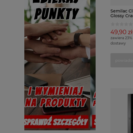
Semilac Cl
Glossy Cr
49,90 zł
zawiera 23%
dostawy
powiado