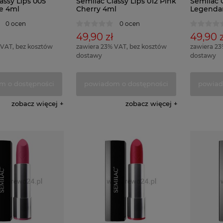
assy Lips 005
Semilac Classy Lips 012 Pink
Semilac C
e 4ml
Cherry 4ml
Legenda
0 ocen
0 ocen
49,90 zł
49,90 z
 VAT, bez kosztów
zawiera 23% VAT, bez kosztów
zawiera 23
dostawy
dostawy
m o dostępności
powiadom o dostępności
powiad
zobacz więcej
zobacz więcej