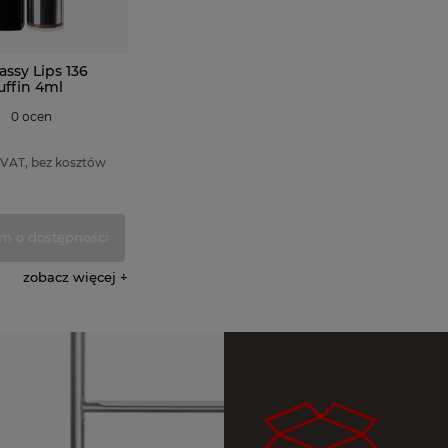
assy Lips 136
ffin 4ml
0 ocen
 VAT, bez kosztów
m o dostępności
zobacz więcej