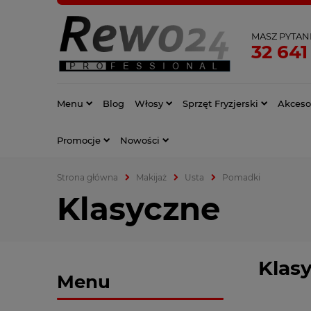
MASZ PYTAN
32 641
Menu
Blog
Włosy
Sprzęt Fryzjerski
Akcesor
Promocje
Nowości
Strona główna
Makijaż
Usta
Pomadki
Klasyczne
Klas
Menu