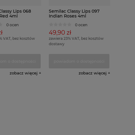
lassy Lips 068
Semilac Classy Lips 097
 Red 4ml
Indian Roses 4ml
0 ocen
0 ocen
ł
49,90 zł
% VAT, bez kosztów
zawiera 23% VAT, bez kosztów
dostawy
om o dostępności
powiadom o dostępności
zobacz więcej
zobacz więcej