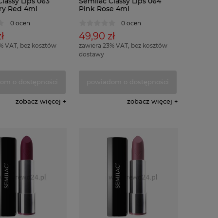
lassy Lips 063
Semilac Classy Lips 064
ry Red 4ml
Pink Rose 4ml
0 ocen
0 ocen
ł
49,90 zł
% VAT, bez kosztów
zawiera 23% VAT, bez kosztów
dostawy
om o dostępności
powiadom o dostępności
zobacz więcej
zobacz więcej