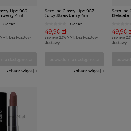
assy Lips 066
Semilac Classy Lips 067
Semilac C
anberry 4ml
Juicy Strawberry 4ml
Delicate
0 ocen
0 ocen
49,90 zł
49,90 z
 VAT, bez kosztów
zawiera 23% VAT, bez kosztów
zawiera 23
dostawy
dostawy
m o dostępności
powiadom o dostępności
powiad
zobacz więcej
zobacz więcej