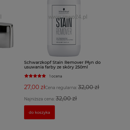
BaByliss
Schwarzkopf Stain Remover Płyn do
BAB7000I
usuwania farby ze skóry 250ml
1 ocena
599,00 
27,00 zł
32,00 zł
Cena regularna:
32,00 zł
Najniższa cena:
powiado
do koszyka