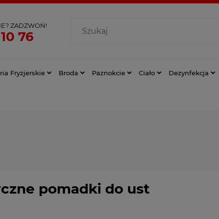
IE? ZADZWOŃ!
 10 76
ia Fryzjerskie
Broda
Paznokcie
Ciało
Dezynfekcja
yczne pomadki do ust