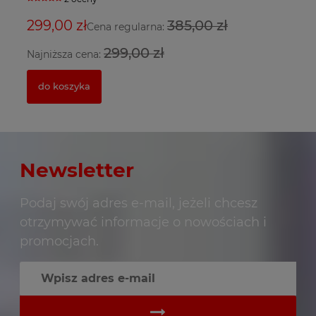
299,00 zł
385,00 zł
9
3
2
Cena regularna:
299,00 zł
Najniższa cena:
Na
do koszyka
Newsletter
Podaj swój adres e-mail, jeżeli chcesz
otrzymywać informacje o nowościach i
promocjach.