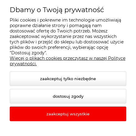
Moje konto
Dbamy o Twoją prywatność
Pliki cookies i pokrewne im technologie umożliwiają
Płatności i dostawa
poprawne działanie strony i pomagają nam
dostosować ofertę do Twoich potrzeb. Możesz
zaakceptować wykorzystanie przez nas wszystkich
tych plików i przejść do sklepu lub dostosować użycie
Informacje
plików do swoich preferencji, wybierając opcję
"Dostosuj zgody".
Więcej o plikach cookies przeczytasz w naszej Polityce
O nas
prywatności.
zaakceptuj tylko niezbędne
dostosuj zgody
zaakceptuj wszystkie
© 2026 rewo24.pl. Wszelkie prawa zastrzeżone.
Styl graficzny ShopGadget.pl
Sklep internetowy
Shoper.pl