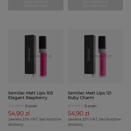
powiadom o
powiadom o
dostępności
dostępności
Semilac Matt Lips 103
Semilac Matt Lips 121
Elegant Raspberry
Ruby Charm
0 ocen
0 ocen
54,90 zł
54,90 zł
zawiera 23% VAT, bez kosztów
zawiera 23% VAT, bez kosztów
dostawy
dostawy