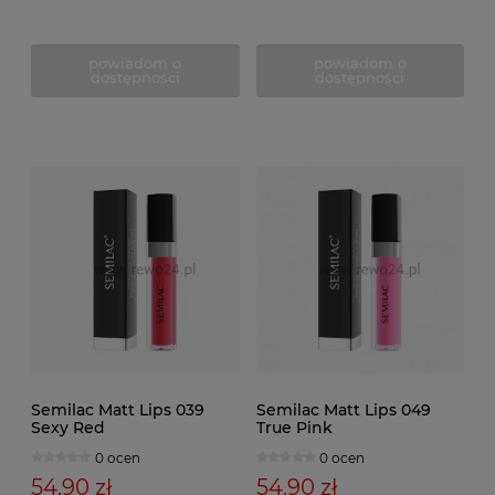
powiadom o
powiadom o
dostępności
dostępności
Semilac Matt Lips 039
Semilac Matt Lips 049
Sexy Red
True Pink
0 ocen
0 ocen
54,90 zł
54,90 zł