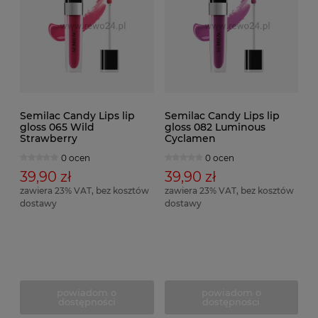
Semilac Candy Lips lip
Semilac Candy Lips lip
gloss 065 Wild
gloss 082 Luminous
Strawberry
Cyclamen
0 ocen
0 ocen
39,90 zł
39,90 zł
zawiera 23% VAT, bez kosztów
zawiera 23% VAT, bez kosztów
dostawy
dostawy
powiadom o
powiadom o
dostępności
dostępności