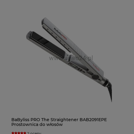
BaByliss PRO The Straightener BAB2091EPE
Ba
Fa
Ba
Prostownica do włosów
Su
bl
su
2 oceny